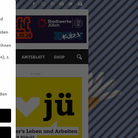
nd
geben
 ihnen
n), z.
INE
AMTSBLATT
SHOP
- Anzeige -
dien