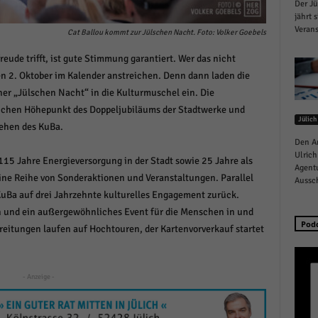
Der Jü
schutzeinstellungen
jährt 
enziell (1)
Verans
Cat Ballou kommt zur Jülschen Nacht. Foto: Volker Goebels
zielle Cookies ermöglichen grundlegende Funktionen und sind für die einwandfreie
ude trifft, ist gute Stimmung garantiert. Wer das nicht
ion der Website erforderlich.
den 2. Oktober im Kalender anstreichen. Denn dann laden die
Cookie-Informationen anzeigen
ner „Jülschen Nacht“ in die Kulturmuschel ein. Die
istiken (1)
lichen Höhepunkt des Doppeljubiläums der Stadtwerke und
Jülich
tehen des KuBa.
stik Cookies erfassen Informationen anonym. Diese Informationen helfen uns zu verste
Den A
nsere Besucher unsere Website nutzen.
Ulrich
115 Jahre Energieversorgung in der Stadt sowie 25 Jahre als
Cookie-Informationen anzeigen
Agentu
ine Reihe von Sonderaktionen und Veranstaltungen. Parallel
Aussch
keting (1)
uBa auf drei Jahrzehnte kulturelles Engagement zurück.
n und ein außergewöhnliches Event für die Menschen in und
ting-Cookies werden von Drittanbietern oder Publishern verwendet, um personalisie
Pod
ereitungen laufen auf Hochtouren, der Kartenvorverkauf startet
ng anzuzeigen. Sie tun dies, indem sie Besucher über Websites hinweg verfolgen.
Cookie-Informationen anzeigen
- Anzeige -
erne Medien (6)
te von Videoplattformen und Social-Media-Plattformen werden standardmäßig blocki
Cookies von externen Medien akzeptiert werden, bedarf der Zugriff auf diese Inhalte