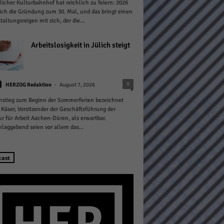
licher Kulturbahnhof hat reichlich zu feiern: 2026
sich die Gründung zum 30. Mal, und das bringt einen
taltungsreigen mit sich, der die...
Arbeitslosigkeit in Jülich steigt
Statistiken
-
0
HERZOG Redaktion
August 7, 2026
hen,
nstieg zum Beginn der Sommerferien bezeichnet
 Käser, Vorsitzender der Geschäftsführung der
r für Arbeit Aachen-Düren, als erwartbar.
laggebend seien vor allem das...
Marketing
rte
cast
Externe Medien
ert.