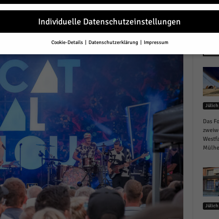
r
Individuelle Datenschutzeinstellungen
Cookie-Details
Datenschutzerklärung
Impressum
Datenschutzeinstellungen
NEU
Sie unter 16 Jahre alt sind und Ihre Zustimmung zu freiwilligen Diensten 
en, müssen Sie Ihre Erziehungsberechtigten um Erlaubnis bitten.
erwenden Cookies und andere Technologien auf unserer Website. Einige von
essenziell, während andere uns helfen, diese Website und Ihre Erfahrung zu
Jülich
ssern.
Personenbezogene Daten können verarbeitet werden (z. B. IP-Adresse
r personalisierte Anzeigen und Inhalte oder Anzeigen- und Inhaltsmessung.
Das Fo
re Informationen über die Verwendung Ihrer Daten finden Sie in unserer
zweiw
schutzerklärung
.
Westfa
finden Sie eine Übersicht über alle verwendeten Cookies. Sie können Ihre
Mülhei
lligung zu ganzen Kategorien geben oder sich weitere Informationen anzei
n und so nur bestimmte Cookies auswählen.
le akzeptieren
Jülich
eichern und weiter