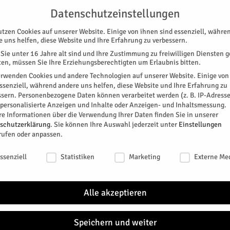
UNTERSTÜTZEN
KONTAKT
DATENSCHUTZ
IMPRESSUM
Datenschutzeinstellungen
utzen Cookies auf unserer Website. Einige von ihnen sind essenziell, währe
e uns helfen, diese Website und Ihre Erfahrung zu verbessern.
Sie unter 16 Jahre alt sind und Ihre Zustimmung zu freiwilligen Diensten 
en, müssen Sie Ihre Erziehungsberechtigten um Erlaubnis bitten.
erwenden Cookies und andere Technologien auf unserer Website. Einige von
essenziell, während andere uns helfen, diese Website und Ihre Erfahrung zu
ssern.
Personenbezogene Daten können verarbeitet werden (z. B. IP-Adresse
SPEZIAL
E-PAPER
KINO
GALERIE
TERM
r personalisierte Anzeigen und Inhalte oder Anzeigen- und Inhaltsmessung.
re Informationen über die Verwendung Ihrer Daten finden Sie in unserer
schutzerklärung
.
Sie können Ihre Auswahl jederzeit unter
Einstellungen
K
rufen oder anpassen.
er Art
schutzeinstellungen
ssenziell
Statistiken
Marketing
Externe Me
meinsam ein zur „Jülschen Nacht“. Karten für das
uschel Jülich im Oktober gibt es ab heute Abend.
Alle akzeptieren
0
Speichern und weiter