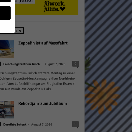
 IM MAGAZIN
geben
Zeppelin ist auf Messfahrt
 ihnen
-
0
Forschungszentrum Jülich
August 7, 2026
n), z.
rschungszentrum Jülich startete Montag zu einer
öchigen Zeppelin-Messkampagne über Nordrhein-
len. Vom Luftschiffhangar am Flughafen Essen /
m aus wurde ein Zeppelin NT als...
gen
Rekordjahr zum Jubiläum
Zurück
-
0
Dorothée Schenk
August 7, 2026