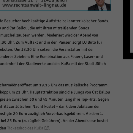
r manuellen Einwilligung mehr.
Cookie-Informationen anzeigen
ie Besucher hochkarätige Auftritte bekannter kölscher Bands.
Datenschutzerklärung
Im
red by Borlabs Cookie
p und Cat Ballou, die mit ihren mitreißenden Songs
rmuschel zaubern werden. Moderiert wird der Abend von
7.30 Uhr. Zum Auftakt und in den Pausen sorgt DJ Buto für
boten. Um 18.30 Uhr setzen die Veranstalter mit der
onderes Zeichen: Eine Kombination aus Feuer-, Laser- und
undenheit der Stadtwerke und des KuBa mit der Stadt Jülich
Scharmöör eröffnet um 19.15 Uhr das musikalische Programm,
köpp um 21 Uhr. Hauptattraktion sind die Jungs von Cat Ballou
 spielen zwischen 30 und 45 Minuten lang ihre Top-Hits. Gegen
ntritt zur Jülschen Nacht kostet – dank dem Jubiläum der
ünstigte 20 Euro zuzüglich Vorverkaufsgebühren. Ab dem 1.
nn bei 25 Euro (zuzüglich Gebühren). An der Abendkasse kostet
 den
Ticketshop des KuBa
.