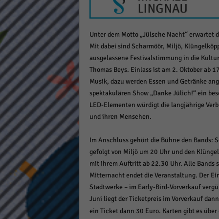
keine
Unter dem Motto „Jülsche Nacht“ erwartet d
powe
Mit dabei sind Scharmöör, Miljö, Klüngelköp
ausgelassene Festivalstimmung in die Kultu
Thomas Beys. Einlass ist am 2. Oktober ab 1
Musik, dazu werden Essen und Getränke ange
spektakulären Show „Danke Jülich!“ ein bes
LED-Elementen würdigt die langjährige Verb
und ihren Menschen.
Im Anschluss gehört die Bühne den Bands: 
gefolgt von Miljö um 20 Uhr und den Klüngel
mit ihrem Auftritt ab 22.30 Uhr. Alle Bands
Mitternacht endet die Veranstaltung. Der Ei
Stadtwerke – im Early-Bird-Vorverkauf verg
Juni liegt der Ticketpreis im Vorverkauf da
ein Ticket dann 30 Euro. Karten gibt es über