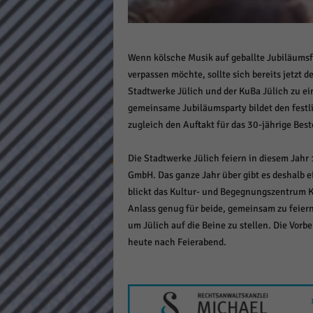
Daten
Ess
Essen
Wenn kölsche Musik auf geballte Jubiläumsfre
Funkt
verpassen möchte, sollte sich bereits jetzt 
Stadtwerke Jülich und der KuBa Jülich zu ei
Stat
gemeinsame Jubiläumsparty bildet den fest
zugleich den Auftakt für das 30-jährige Bes
Stati
wie u
Die Stadtwerke Jülich feiern in diesem Jahr 
GmbH. Das ganze Jahr über gibt es deshalb e
Mar
blickt das Kultur- und Begegnungszentrum K
Anlass genug für beide, gemeinsam zu feier
Marke
um Jülich auf die Beine zu stellen. Die Vorb
Werbu
heute nach Feierabend.
Ext
Inhal
Wenn 