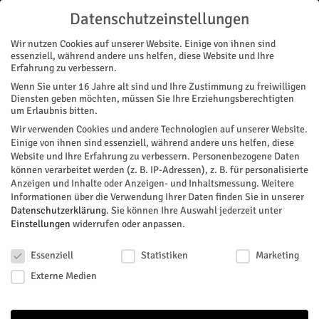
Datenschutzeinstellungen
Wir nutzen Cookies auf unserer Website. Einige von ihnen sind
essenziell, während andere uns helfen, diese Website und Ihre
Erfahrung zu verbessern.
Wenn Sie unter 16 Jahre alt sind und Ihre Zustimmung zu freiwilligen
Start
Stadtteile
Jülich
Fußball für Vielfalt
Diensten geben möchten, müssen Sie Ihre Erziehungsberechtigten
STADTTEILE
JÜLICH
NACHRICHTEN
REGION
SPORT
MAGAZIN
VEREINE
um Erlaubnis bitten.
Fußball für Vielfalt
Wir verwenden Cookies und andere Technologien auf unserer Website.
Einige von ihnen sind essenziell, während andere uns helfen, diese
Website und Ihre Erfahrung zu verbessern.
Personenbezogene Daten
Ein Fußballturnier als klares Zeichen gegen Rassismus,
können verarbeitet werden (z. B. IP-Adressen), z. B. für personalisierte
Diskriminierung und gesellschaftliche Ausgrenzung,
Anzeigen und Inhalte oder Anzeigen- und Inhaltsmessung.
Weitere
gemeinsam organisiert von der Antidiskriminierungstelle des
Informationen über die Verwendung Ihrer Daten finden Sie in unserer
Caritasverbandes Düren-Jülich sowie den Vereinen SV Jülich
Datenschutzerklärung
.
Sie können Ihre Auswahl jederzeit unter
Einstellungen
widerrufen oder anpassen.
1912 und Al Sadek e.V.
Datenschutzeinstellungen
Von
HERZOG Redaktion
-
Mai 13, 2026
276
0
Essenziell
Statistiken
Marketing
Externe Medien
Facebook
Twitter