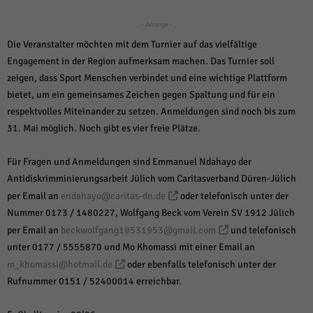
über Websites hinweg verfolgen.
Cookie-Informationen anzeigen
- Anzeige -
Die Veranstalter möchten mit dem Turnier auf das vielfältige
Ext
Externe Medien (6)
Engagement in der Region aufmerksam machen. Das Turnier soll
Inhalte von Videoplattformen und Social-Media-Plattformen werden
zeigen, dass Sport Menschen verbindet und eine wichtige Plattform
standardmäßig blockiert. Wenn Cookies von externen Medien akzeptiert
bietet, um ein gemeinsames Zeichen gegen Spaltung und für ein
werden, bedarf der Zugriff auf diese Inhalte keiner manuellen Einwilligung
mehr.
respektvolles Miteinander zu setzen. Anmeldungen sind noch bis zum
31. Mai möglich. Noch gibt es vier freie Plätze.
Cookie-Informationen anzeigen
Datenschutzerklärung
Impressum
powered by Borlabs Cookie
Für Fragen und Anmeldungen sind Emmanuel Ndahayo der
Antidiskrimminierungsarbeit Jülich vom Caritasverband Düren-Jülich
per Email an
endahayo@caritas-dn.de
oder telefonisch unter der
Nummer 0173 / 1480227, Wolfgang Beck vom Verein SV 1912 Jülich
per Email an
beckwolfgang19531953@gmail.com
und telefonisch
unter 0177 / 5555870 und Mo Khomassi mit einer Email an
m_khomassi@hotmail.de
oder ebenfalls telefonisch unter der
Rufnummer 0151 / 52400014 erreichbar.