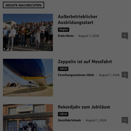
NEUSTE NACHRICHTEN
Außerbetrieblicher
Ausbildungsstart
Region
-
0
Kreis Düren
August 7, 2026
Zeppelin ist auf Messfahrt
Jülich
-
0
Forschungszentrum Jülich
August 7, 2026
Rekordjahr zum Jubiläum
Jülich
-
0
Dorothée Schenk
August 7, 2026