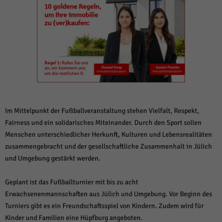
weitere Informationen anzeigen lassen und so nur bestimmte Cookies
auswählen.
Alle akzeptieren
Speichern und weiter
Zurück
Datenschutzeinstellungen
Essenziell (1)
Essenzielle Cookies ermöglichen grundlegende Funktionen und sind für die
einwandfreie Funktion der Website erforderlich.
Cookie-Informationen anzeigen
Im Mittelpunkt der Fußballveranstaltung stehen Vielfalt, Respekt,
Fairness und ein solidarisches Miteinander. Durch den Sport sollen
Sta
Statistiken (1)
Menschen unterschiedlicher Herkunft, Kulturen und Lebensrealitäten
Statistik Cookies erfassen Informationen anonym. Diese Informationen helfen
zusammengebracht und der gesellschaftliche Zusammenhalt in Jülich
uns zu verstehen, wie unsere Besucher unsere Website nutzen.
und Umgebung gestärkt werden.
Cookie-Informationen anzeigen
Geplant ist das Fußballturnier mit bis zu acht
Mar
Marketing (1)
Erwachsenenmannschaften aus Jülich und Umgebung. Vor Beginn des
Turniers gibt es ein Freundschaftsspiel von Kindern. Zudem wird für
Marketing-Cookies werden von Drittanbietern oder Publishern verwendet,
um personalisierte Werbung anzuzeigen. Sie tun dies, indem sie Besucher
Kinder und Familien eine Hüpfburg angeboten.