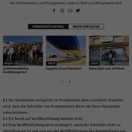
das mit Kompetenz und Engagement, Liebe zu Wort und Bild gespeist wird.
VERWANDTE ARTIKEL
MEHR VOM AUTOR
Region
Jülich
Jülich
Außerbetrieblicher
Zeppelin ist auf Messfahrt
Rekordjahr zum Jubiläum
Ausbildungsstart
§ 1 Der Kommentar entspricht im Printprodukt dem Leserbrief. Erwartet
wird, dass die Schreiber von Kommentaren diese mit ihren Klarnamen
unterzeichnen.
§ 2 Ein Recht auf Veröffentlichung besteht nicht.
§ 3 Eine Veröffentlichung wird verweigert, wenn der Schreiber nicht zu
identifizieren ist und sich aus der Veröffentlichung des Kommentares aus