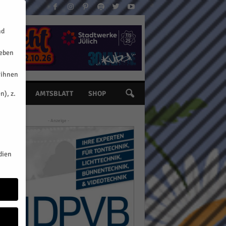
nd
geben
 ihnen
n), z.
INE
AMTSBLATT
SHOP
- Anzeige -
dien