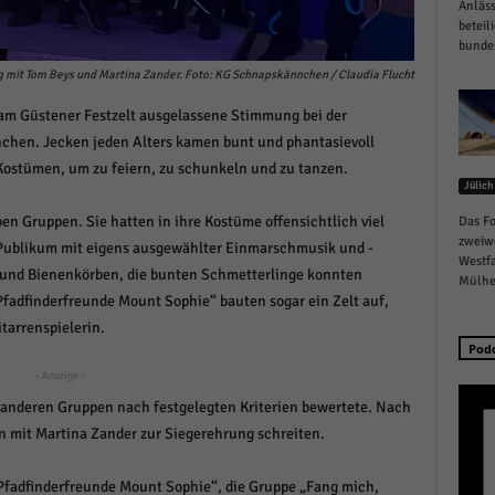
Anläss
schutzeinstellungen
beteil
enziell (1)
bundes
zielle Cookies ermöglichen grundlegende Funktionen und sind für die einwandfreie
rung mit Tom Beys und Martina Zander. Foto: KG Schnapskännchen / Claudia Flucht
ion der Website erforderlich.
am Güstener Festzelt ausgelassene Stimmung bei der
Cookie-Informationen anzeigen
hen. Jecken jeden Alters kamen bunt und phantasievoll
istiken (1)
Kostümen, um zu feiern, zu schunkeln und zu tanzen.
Jülich
stik Cookies erfassen Informationen anonym. Diese Informationen helfen uns zu verste
n Gruppen. Sie hatten in ihre Kostüme offensichtlich viel
Das Fo
nsere Besucher unsere Website nutzen.
zweiw
 Publikum mit eigens ausgewählter Einmarschmusik und -
Cookie-Informationen anzeigen
Westfa
 und Bienenkörben, die bunten Schmetterlinge konnten
Mülhei
keting (1)
fadfinderfreunde Mount Sophie“ bauten sogar ein Zelt auf,
itarrenspielerin.
ting-Cookies werden von Drittanbietern oder Publishern verwendet, um personalisie
Pod
ng anzuzeigen. Sie tun dies, indem sie Besucher über Websites hinweg verfolgen.
- Anzeige -
Cookie-Informationen anzeigen
ie anderen Gruppen nach festgelegten Kriterien bewertete. Nach
 mit Martina Zander zur Siegerehrung schreiten.
erne Medien (6)
te von Videoplattformen und Social-Media-Plattformen werden standardmäßig blocki
Pfadfinderfreunde Mount Sophie“, die Gruppe „Fang mich,
Cookies von externen Medien akzeptiert werden, bedarf der Zugriff auf diese Inhalte