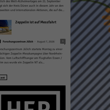
lich des Welt-Alzheimertages am 21. September
igt sich der Kreis Düren auch in diesem Jahr an den
weiten und internationalen Aktionen, die auf die...
Zeppelin ist auf Messfahrt
Statistiken
-
0
Forschungszentrum Jülich
August 7, 2026
hen,
rschungszentrum Jülich startete Montag zu einer
öchigen Zeppelin-Messkampagne über Nordrhein-
len. Vom Luftschiffhangar am Flughafen Essen /
m aus wurde ein Zeppelin NT als...
Marketing
rte
cast
Externe Medien
ert.