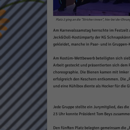
Daten
Ess
Essen
Platz 2 ging an die "Stricher:innen", hier bei der Eh
Funkt
Am Karnevalssamstag herrschte im Festzelt 
Jeck&Doll-Kostümparty der KG Schnapskännc
Stat
gekleidet, manche in Paar- und in Gruppen-
Stati
Am Kostüm-Wettbewerb beteiligten sich siebe
wie u
Arbeit gesteckt und präsentierten sich dem
choreographie. Die Bienen kamen mit Imker
Mar
erfolgreich den Keschern entkommen. Die „P
und eine Kühlbox diente als Hocker für die G
Marke
Werbu
Jede Gruppe stellte ein Jurymitglied, das d
23 Uhr konnte Präsident Tom Beys zusammen
Ext
Inhal
Den fünften Platz belegten gemeinsam die „
Wenn 