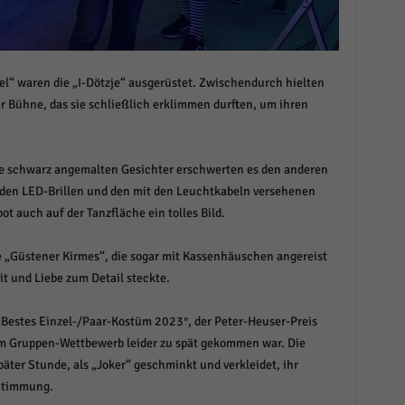
el“ waren die „I-Dötzje“ ausgerüstet. Zwischendurch hielten
r Bühne, das sie schließlich erklimmen durften, um ihren
hre schwarz angemalten Gesichter erschwerten es den anderen
 den LED-Brillen und den mit den Leuchtkabeln versehenen
t auch auf der Tanzfläche ein tolles Bild.
e „Güstener Kirmes“, die sogar mit Kassenhäuschen angereist
it und Liebe zum Detail steckte.
„Bestes Einzel-/Paar-Kostüm 2023″, der Peter-Heuser-Preis
 am Gruppen-Wettbewerb leider zu spät gekommen war. Die
äter Stunde, als „Joker“ geschminkt und verkleidet, ihr
 Stimmung.