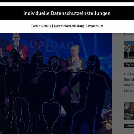
r
Individuelle Datenschutzeinstellungen
Cookie-Details
Datenschutzerklärung
Impressum
Datenschutzeinstellungen
NEU
Sie unter 16 Jahre alt sind und Ihre Zustimmung zu freiwilligen Diensten 
en, müssen Sie Ihre Erziehungsberechtigten um Erlaubnis bitten.
erwenden Cookies und andere Technologien auf unserer Website. Einige von
essenziell, während andere uns helfen, diese Website und Ihre Erfahrung zu
Regio
ssern.
Personenbezogene Daten können verarbeitet werden (z. B. IP-Adresse
r personalisierte Anzeigen und Inhalte oder Anzeigen- und Inhaltsmessung.
Die Be
re Informationen über die Verwendung Ihrer Daten finden Sie in unserer
Einric
schutzerklärung
.
einem 
finden Sie eine Übersicht über alle verwendeten Cookies. Sie können Ihre
keine..
lligung zu ganzen Kategorien geben oder sich weitere Informationen anzei
n und so nur bestimmte Cookies auswählen.
le akzeptieren
Gesund
eichern und weiter