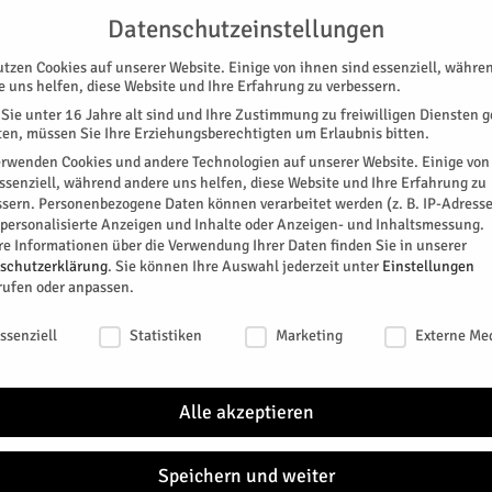
G
UNTERSTÜTZEN
KONTAKT
DATENSCHUTZ
IMPRESSUM
Datenschutzeinstellungen
utzen Cookies auf unserer Website. Einige von ihnen sind essenziell, währe
e uns helfen, diese Website und Ihre Erfahrung zu verbessern.
Sie unter 16 Jahre alt sind und Ihre Zustimmung zu freiwilligen Diensten 
en, müssen Sie Ihre Erziehungsberechtigten um Erlaubnis bitten.
erwenden Cookies und andere Technologien auf unserer Website. Einige von
essenziell, während andere uns helfen, diese Website und Ihre Erfahrung zu
ssern.
Personenbezogene Daten können verarbeitet werden (z. B. IP-Adresse
SPEZIAL
E-PAPER
KINO
GALERIE
TERM
r personalisierte Anzeigen und Inhalte oder Anzeigen- und Inhaltsmessung.
re Informationen über die Verwendung Ihrer Daten finden Sie in unserer
schutzerklärung
.
Sie können Ihre Auswahl jederzeit unter
Einstellungen
TEN
rufen oder anpassen.
rt
schutzeinstellungen
ssenziell
Statistiken
Marketing
Externe Me
inzel- und Paarkostümen bei der Kostümparty
unter der Moderation von Tom Beys und Martina
Alle akzeptieren
e Gruppe „Güstener Kirmes“.
0
Speichern und weiter