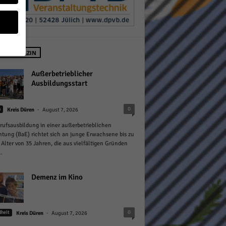
 IM MAGAZIN
geben
Außerbetrieblicher
Ausbildungsstart
 ihnen
-
0
n
Kreis Düren
August 7, 2026
n), z.
rufsausbildung in einer außerbetrieblichen
htung (BaE) richtet sich an junge Erwachsene bis zu
Alter von 35 Jahren, die aus vielfältigen Gründen
.
gen
Demenz im Kino
Zurück
-
0
heit
Kreis Düren
August 7, 2026