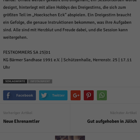
über Websites hinweg verfolgen.
designt, hinterlegt mit allen Hobbys des Dreigestirns, die sich zum
Cookie-Informationen anzeigen
größten Teil im „Hoeckschen Eck“ abspielen. Ein Dreigestirn braucht
Ext
Externe Medien (6)
ein Gefolge, die genaue Instruktionen bekommen, was ihre Aufgaben
sind. Alle sind mit Herzblut und Freude dabei, und die Session kann
Inhalte von Videoplattformen und Social-Media-Plattformen werden
weitergehen.
standardmäßig blockiert. Wenn Cookies von externen Medien akzeptiert
werden, bedarf der Zugriff auf diese Inhalte keiner manuellen Einwilligung
mehr.
FESTKOMMERS SA 25|01
Cookie-Informationen anzeigen
KG Bärmer Sandhase 1991 e.V. | Schützenhalle, Herrenstr. 25 | 17.11
Uhr
Datenschutzerklärung
Impressum
powered by Borlabs Cookie
SCHLAGWORTE
INFOTAINMENT
Facebook
Twitter
Vorheriger Artikel
Nächster Artikel
Neue Ehrenamtler
Gut aufgehoben in Jülich