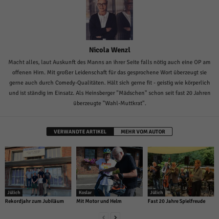
Nicola Wenzl
Macht alles, laut Auskunft des Manns an ihrer Seite falls nötig auch eine OP am
offenen Hirn. Mit großer Leidenschaft für das gesprochene Wort überzeugt sie
gerne auch durch Comedy-Qualitäten. Hält sich gerne fit - geistig wie körperlich
und ist ständig im Einsatz. Als Heinsberger "Mädschen" schon seit fast 20 Jahren
überzeugte "Wahl-Muttkrat".
VERWANDTE ARTIKEL
MEHR VOM AUTOR
Jülich
Koslar
Jülich
Rekordjahr zum Jubiläum
Mit Motor und Helm
Fast 20 Jahre Spielfreude