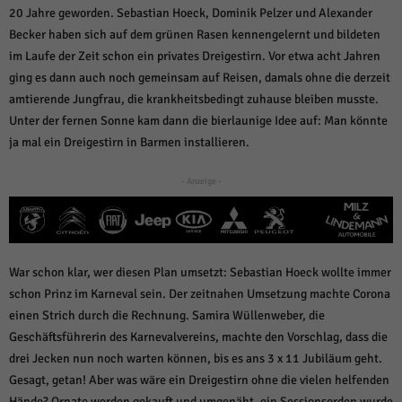
weitere Informationen anzeigen lassen und so nur bestimmte Cookies
20 Jahre geworden. Sebastian Hoeck, Dominik Pelzer und Alexander
auswählen.
Becker haben sich auf dem grünen Rasen kennengelernt und bildeten
Alle akzeptieren
Speichern und weiter
im Laufe der Zeit schon ein privates Dreigestirn. Vor etwa acht Jahren
ging es dann auch noch gemeinsam auf Reisen, damals ohne die derzeit
Zurück
amtierende Jungfrau, die krankheitsbedingt zuhause bleiben musste.
Datenschutzeinstellungen
Unter der fernen Sonne kam dann die bierlaunige Idee auf: Man könnte
Essenziell (1)
ja mal ein Dreigestirn in Barmen installieren.
Essenzielle Cookies ermöglichen grundlegende Funktionen und sind für die
einwandfreie Funktion der Website erforderlich.
- Anzeige -
Cookie-Informationen anzeigen
Sta
Statistiken (1)
Statistik Cookies erfassen Informationen anonym. Diese Informationen helfen
War schon klar, wer diesen Plan umsetzt: Sebastian Hoeck wollte immer
uns zu verstehen, wie unsere Besucher unsere Website nutzen.
schon Prinz im Karneval sein. Der zeitnahen Umsetzung machte Corona
Cookie-Informationen anzeigen
einen Strich durch die Rechnung. Samira Wüllenweber, die
Geschäftsführerin des Karnevalvereins, machte den Vorschlag, dass die
Mar
Marketing (1)
drei Jecken nun noch warten können, bis es ans 3 x 11 Jubiläum geht.
Marketing-Cookies werden von Drittanbietern oder Publishern verwendet,
Gesagt, getan! Aber was wäre ein Dreigestirn ohne die vielen helfenden
um personalisierte Werbung anzuzeigen. Sie tun dies, indem sie Besucher
Hände? Ornate werden gekauft und umgenäht, ein Sessionsorden wurde