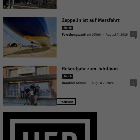
Zeppelin ist auf Messfahrt
Jülich
-
0
Forschungszentrum Jülich
August 7, 2026
Rekordjahr zum Jubiläum
Jülich
-
0
Dorothée Schenk
August 7, 2026
Podcast