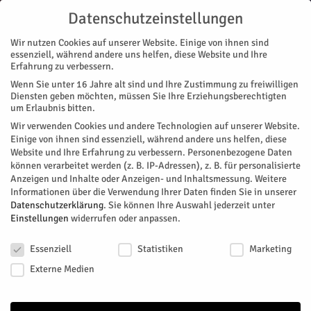
Datenschutzeinstellungen
Wir nutzen Cookies auf unserer Website. Einige von ihnen sind
essenziell, während andere uns helfen, diese Website und Ihre
Erfahrung zu verbessern.
Wenn Sie unter 16 Jahre alt sind und Ihre Zustimmung zu freiwilligen
Start
Stadtteile
Barmen
KG-Jubilare (3): 3 x 11 Bärmer Sandhasen
Diensten geben möchten, müssen Sie Ihre Erziehungsberechtigten
STADTTEILE
BARMEN
NACHRICHTEN
BRAUCHTUM
MAGAZIN
VEREINE
um Erlaubnis bitten.
KG-Jubilare (3): 3 x 11 Bärmer
Wir verwenden Cookies und andere Technologien auf unserer Website.
Einige von ihnen sind essenziell, während andere uns helfen, diese
Sandhasen
Website und Ihre Erfahrung zu verbessern.
Personenbezogene Daten
können verarbeitet werden (z. B. IP-Adressen), z. B. für personalisierte
Anzeigen und Inhalte oder Anzeigen- und Inhaltsmessung.
Weitere
Von
Nicola Wenzl
-
Januar 10, 2025
575
0
Informationen über die Verwendung Ihrer Daten finden Sie in unserer
Datenschutzerklärung
.
Sie können Ihre Auswahl jederzeit unter
Facebook
Twitter
Einstellungen
widerrufen oder anpassen.
Datenschutzeinstellungen
Essenziell
Statistiken
Marketing
Externe Medien