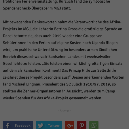
über Websites hinweg verfolgen.
fröhlichen Ferienveranstaltung. Kürzlich fand die symbolische
Spendenscheck-Übergabe im MGJ statt.
Cookie-Informationen anzeigen
Ext
Externe Medien (6)
Mit bewegenden Dankesworten nahm die Verantwortliche des Afrika-
Projekts im MGJ, die Lehrerin Bettina Groos die großzügige Spende an.
Inhalte von Videoplattformen und Social-Media-Plattformen werden
standardmäßig blockiert. Wenn Cookies von externen Medien akzeptiert
Dabei betonte sie, dass auch 2019 wieder eine Gruppe von
werden, bedarf der Zugriff auf diese Inhalte keiner manuellen Einwilligung
Schülerinnen in den Ferien auf eigene Kosten nach Uganda fliegen
mehr.
wird, um praktische Unterstützung im besonders armen ländlichen
Cookie-Informationen anzeigen
Bereich dieses schwarzafrikanischen Landes mit wechselvoller
Datenschutzerklärung
Impressum
powered by Borlabs Cookie
Geschichte zu leisten. „Sie leisten einen wirklich großartigen Einsatz
auf dem afrikanischen Kontinent! Das Prinzip Hilfe zur Selbsthilfe
zeichnet dieses Projekt besonders aus!“ Diesen anerkennenden Worten
fand Michael Lingnau, Präsident des SC Jülich 1910/97. 2019, so
stellten die Zehner-Organisatoren in Aussicht, werden zum Camp
wieder Spenden für das Afrika-Projekt gesammelt werden.
- Anzeige -
Facebook
Twitter