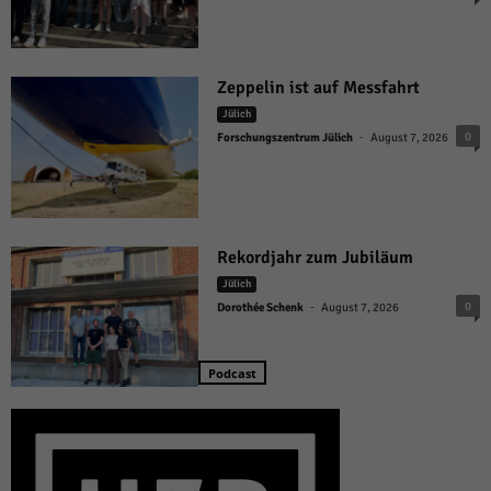
Zeppelin ist auf Messfahrt
Jülich
-
0
Forschungszentrum Jülich
August 7, 2026
Rekordjahr zum Jubiläum
Jülich
-
0
Dorothée Schenk
August 7, 2026
Podcast