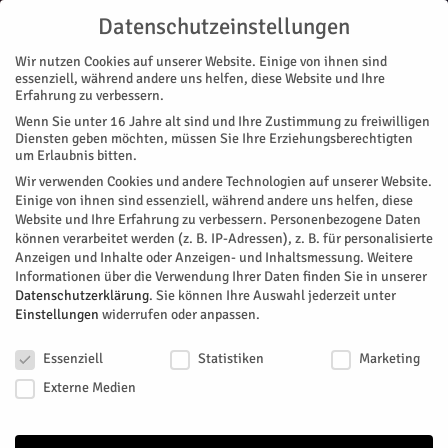
Datenschutzeinstellungen
Wir nutzen Cookies auf unserer Website. Einige von ihnen sind
essenziell, während andere uns helfen, diese Website und Ihre
Erfahrung zu verbessern.
Wenn Sie unter 16 Jahre alt sind und Ihre Zustimmung zu freiwilligen
Start
Stadtteile
Jülich
Zehner unterstützen Hilfe zur Selbsthilfe
Diensten geben möchten, müssen Sie Ihre Erziehungsberechtigten
STADTTEILE
JÜLICH
MAGAZIN
VEREINE
um Erlaubnis bitten.
Zehner unterstützen Hilfe zur
Wir verwenden Cookies und andere Technologien auf unserer Website.
Einige von ihnen sind essenziell, während andere uns helfen, diese
Selbsthilfe
Website und Ihre Erfahrung zu verbessern.
Personenbezogene Daten
können verarbeitet werden (z. B. IP-Adressen), z. B. für personalisierte
Anzeigen und Inhalte oder Anzeigen- und Inhaltsmessung.
Weitere
Die Premiere war ein voller Erfolg und rief nach einer
Informationen über die Verwendung Ihrer Daten finden Sie in unserer
Neuauflage: Das zweite Jahr in Folge stellte Peter Kosprd,
Datenschutzerklärung
.
Sie können Ihre Auswahl jederzeit unter
Vater der Jülicher Ferienfußballcamps bei den „Zehnern“, ein
Einstellungen
widerrufen oder anpassen.
Spendenschwein auf und sorgte dafür, dass es von den Eltern
Datenschutzeinstellungen
und Besuchern der Zehnercamp-Kinder eifrig gefüttert
Essenziell
Statistiken
Marketing
wurden.
Externe Medien
Von
HERZOG Redaktion
-
November 15, 2018
599
0