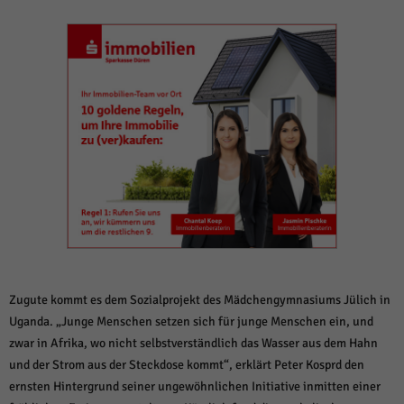
weitere Informationen anzeigen lassen und so nur bestimmte Cookies
auswählen.
Alle akzeptieren
Speichern und weiter
Zurück
Datenschutzeinstellungen
Essenziell (1)
Essenzielle Cookies ermöglichen grundlegende Funktionen und sind für die
einwandfreie Funktion der Website erforderlich.
Cookie-Informationen anzeigen
Sta
Statistiken (1)
Statistik Cookies erfassen Informationen anonym. Diese Informationen helfen
uns zu verstehen, wie unsere Besucher unsere Website nutzen.
Zugute kommt es dem Sozialprojekt des Mädchengymnasiums Jülich in
Cookie-Informationen anzeigen
Uganda. „Junge Menschen setzen sich für junge Menschen ein, und
Mar
Marketing (1)
zwar in Afrika, wo nicht selbstverständlich das Wasser aus dem Hahn
und der Strom aus der Steckdose kommt“, erklärt Peter Kosprd den
Marketing-Cookies werden von Drittanbietern oder Publishern verwendet,
ernsten Hintergrund seiner ungewöhnlichen Initiative inmitten einer
um personalisierte Werbung anzuzeigen. Sie tun dies, indem sie Besucher