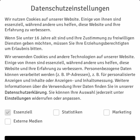
Datenschutzeinstellungen
Wir nutzen Cookies auf unserer Website. Einige von ihnen sind
essenziell, während andere uns helfen, diese Website und Ihre
Erfahrung zu verbessern.
Wenn Sie unter 16 Jahre alt sind und Ihre Zustimmung zu freiwilligen
Start
Stadtteile
Jülich
Neutronenquelle HBS-I für Jülich?
Diensten geben möchten, müssen Sie Ihre Erziehungsberechtigten
STADTTEILE
JÜLICH
MAGAZIN
ZUKUNFT & WIRTSCHAFT
um Erlaubnis bitten.
Neutronenquelle HBS-I für Jülich?
Wir verwenden Cookies und andere Technologien auf unserer Website.
Einige von ihnen sind essenziell, während andere uns helfen, diese
Website und Ihre Erfahrung zu verbessern.
Personenbezogene Daten
Der Wissenschaftsrat hat die wissenschaftliche und
können verarbeitet werden (z. B. IP-Adressen), z. B. für personalisierte
strategische Bedeutung der geplanten Neutronenquelle High
Anzeigen und Inhalte oder Anzeigen- und Inhaltsmessung.
Weitere
Brilliance Neutron Source hervorgehoben. In seiner heute
Informationen über die Verwendung Ihrer Daten finden Sie in unserer
veröffentlichten Stellungnahme empfiehlt er ausdrücklich,
Datenschutzerklärung
.
Sie können Ihre Auswahl jederzeit unter
Einstellungen
widerrufen oder anpassen.
die erste Stufe der Anlage, kurz HBS-I, am
Forschungszentrum Jülich umzusetzen.
Datenschutzeinstellungen
Essenziell
Statistiken
Marketing
Von
Forschungszentrum Jülich
-
März 30, 2026
139
0
Externe Medien
Facebook
Twitter