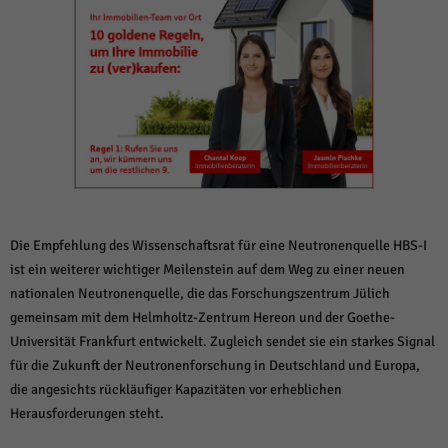
weitere Informationen anzeigen lassen und so nur bestimmte Cookies
auswählen.
Alle akzeptieren
Speichern und weiter
Zurück
Datenschutzeinstellungen
Essenziell (1)
Essenzielle Cookies ermöglichen grundlegende Funktionen und sind für die
einwandfreie Funktion der Website erforderlich.
Cookie-Informationen anzeigen
Die Empfehlung des Wissenschaftsrat für eine Neutronenquelle HBS-I
Sta
Statistiken (1)
ist ein weiterer wichtiger Meilenstein auf dem Weg zu einer neuen
nationalen Neutronenquelle, die das Forschungszentrum Jülich
Statistik Cookies erfassen Informationen anonym. Diese Informationen helfen
uns zu verstehen, wie unsere Besucher unsere Website nutzen.
gemeinsam mit dem Helmholtz-Zentrum Hereon und der Goethe-
Cookie-Informationen anzeigen
Universität Frankfurt entwickelt. Zugleich sendet sie ein starkes Signal
für die Zukunft der Neutronenforschung in Deutschland und Europa,
Mar
Marketing (1)
die angesichts rückläufiger Kapazitäten vor erheblichen
Herausforderungen steht.
Marketing-Cookies werden von Drittanbietern oder Publishern verwendet,
um personalisierte Werbung anzuzeigen. Sie tun dies, indem sie Besucher