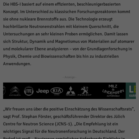
über Websites hinweg verfolgen.
Die HBS-I basiert auf einem effizienten, beschleunigerbasierten
Cookie-Informationen anzeigen
Konzept. Im Unterschied zu klassischen Forschungsreaktoren kommt
sie ohne nukleare Brennstoffe aus. Die Technologie erzeugt
Ext
Externe Medien (6)
hochbrillante Neutronenstrahlen mit kleinem Querschnitt, die
Inhalte von Videoplattformen und Social-Media-Plattformen werden
Untersuchungen an sehr kleinen Proben ermöglichen. Damit lassen
standardmäßig blockiert. Wenn Cookies von externen Medien akzeptiert
sich Struktur, Dynamik und Magnetismus von Materialien auf atomarer
werden, bedarf der Zugriff auf diese Inhalte keiner manuellen Einwilligung
mehr.
und molekularer Ebene analysieren – von der Grundlagenforschung in
Physik, Chemie und Biowissenschaften bis hin zu industriellen
Cookie-Informationen anzeigen
Anwendungen.
Datenschutzerklärung
Impressum
powered by Borlabs Cookie
- Anzeige -
„Wir freuen uns über die positive Einschätzung des Wissenschaftsrats“,
sagt Prof. Stephan Förster, geschäftsführender Direktor des Jülich
Centre for Neutron Science (JCNS-1). „Die Empfehlung ist ein
wichtiges Signal für die Neutronenforschung in Deutschland. Der
Bedarf ist groß – Neutronen ermöglichen tiefgehende Einblicke in