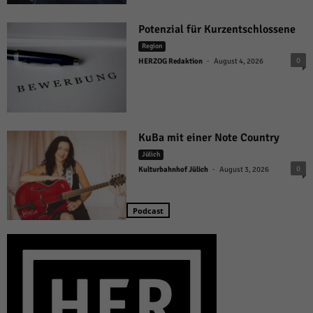
Potenzial für Kurzentschlossene
Region
-
0
HERZOG Redaktion
August 4, 2026
KuBa mit einer Note Country
Jülich
-
0
Kulturbahnhof Jülich
August 3, 2026
Podcast