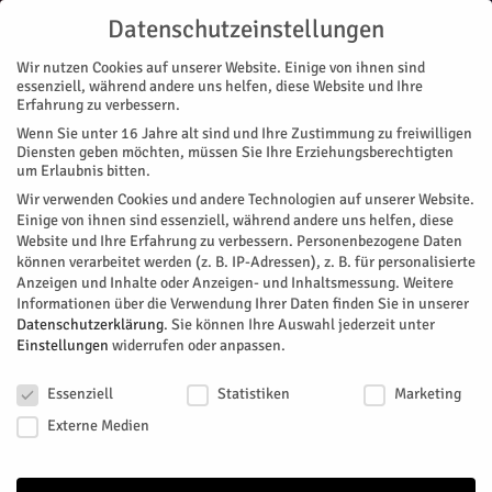
Datenschutzeinstellungen
Wir nutzen Cookies auf unserer Website. Einige von ihnen sind
essenziell, während andere uns helfen, diese Website und Ihre
Erfahrung zu verbessern.
Wenn Sie unter 16 Jahre alt sind und Ihre Zustimmung zu freiwilligen
Start
Stadtteile
Jülich
Wochenmarkt am Walramplatz
Diensten geben möchten, müssen Sie Ihre Erziehungsberechtigten
STADTTEILE
JÜLICH
NACHRICHTEN
RATHAUS
MAGAZIN
um Erlaubnis bitten.
ZUKUNFT & WIRTSCHAFT
Wir verwenden Cookies und andere Technologien auf unserer Website.
Wochenmarkt am Walramplatz
Einige von ihnen sind essenziell, während andere uns helfen, diese
Website und Ihre Erfahrung zu verbessern.
Personenbezogene Daten
können verarbeitet werden (z. B. IP-Adressen), z. B. für personalisierte
Die Stadt folgt dem Wunsch der Wochenmarkt-Gemeinschaft:
Anzeigen und Inhalte oder Anzeigen- und Inhaltsmessung.
Weitere
Der Wochenmarkt wird ab dem 21. März 2023 auf dem
Informationen über die Verwendung Ihrer Daten finden Sie in unserer
Walramplatz zu finden sein.
Datenschutzerklärung
.
Sie können Ihre Auswahl jederzeit unter
Einstellungen
widerrufen oder anpassen.
Von
Stadt Jülich
-
März 20, 2023
664
0
Datenschutzeinstellungen
Essenziell
Statistiken
Marketing
Facebook
Twitter
Externe Medien