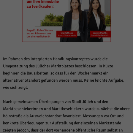
weitere Informationen anzeigen lassen und so nur bestimmte Cookies
auswählen.
Alle akzeptieren
Speichern und weiter
Zurück
Datenschutzeinstellungen
Essenziell (1)
Essenzielle Cookies ermöglichen grundlegende Funktionen und sind für die
einwandfreie Funktion der Website erforderlich.
Im Rahmen des Integrierten Handlungskonzeptes wurde die
Cookie-Informationen anzeigen
Umgestaltung des Jülicher Marktplatzes beschlossen. In Kürze
beginnen die Bauarbeiten, so dass für den Wochenmarkt ein
Sta
Statistiken (1)
alternativer Standort gefunden werden muss. Keine leichte Aufgabe,
wie sich zeigt.
Statistik Cookies erfassen Informationen anonym. Diese Informationen helfen
uns zu verstehen, wie unsere Besucher unsere Website nutzen.
Cookie-Informationen anzeigen
Nach gemeinsamen Überlegungen von Stadt Jülich und den
Marktbeschickerinnen und Marktbeschickern wurde zunächst die obere
Mar
Marketing (1)
Kölnstraße als Ausweichstandort favorisiert. Messungen vor Ort und
konkrete Überlegungen zur Aufstellung der einzelnen Marktstände
Marketing-Cookies werden von Drittanbietern oder Publishern verwendet,
um personalisierte Werbung anzuzeigen. Sie tun dies, indem sie Besucher
zeigten jedoch, dass der dort vorhandene öffentliche Raum selbst an