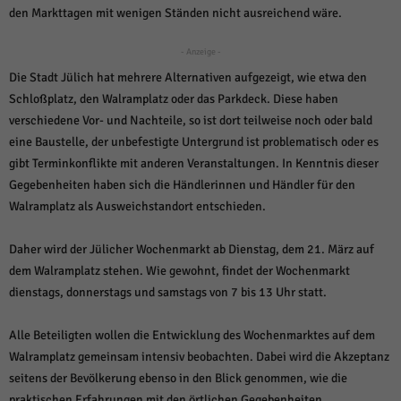
über Websites hinweg verfolgen.
den Markttagen mit wenigen Ständen nicht ausreichend wäre.
Cookie-Informationen anzeigen
- Anzeige -
Ext
Externe Medien (6)
Die Stadt Jülich hat mehrere Alternativen aufgezeigt, wie etwa den
Inhalte von Videoplattformen und Social-Media-Plattformen werden
Schloßplatz, den Walramplatz oder das Parkdeck. Diese haben
standardmäßig blockiert. Wenn Cookies von externen Medien akzeptiert
verschiedene Vor- und Nachteile, so ist dort teilweise noch oder bald
werden, bedarf der Zugriff auf diese Inhalte keiner manuellen Einwilligung
mehr.
eine Baustelle, der unbefestigte Untergrund ist problematisch oder es
gibt Terminkonflikte mit anderen Veranstaltungen. In Kenntnis dieser
Cookie-Informationen anzeigen
Gegebenheiten haben sich die Händlerinnen und Händler für den
Datenschutzerklärung
Impressum
powered by Borlabs Cookie
Walramplatz als Ausweichstandort entschieden.
Daher wird der Jülicher Wochenmarkt ab Dienstag, dem 21. März auf
dem Walramplatz stehen. Wie gewohnt, findet der Wochenmarkt
dienstags, donnerstags und samstags von 7 bis 13 Uhr statt.
Alle Beteiligten wollen die Entwicklung des Wochenmarktes auf dem
Walramplatz gemeinsam intensiv beobachten. Dabei wird die Akzeptanz
seitens der Bevölkerung ebenso in den Blick genommen, wie die
praktischen Erfahrungen mit den örtlichen Gegebenheiten.