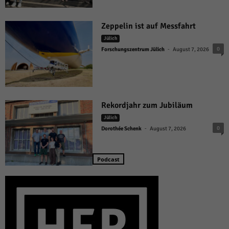
Zeppelin ist auf Messfahrt
Jülich
-
0
Forschungszentrum Jülich
August 7, 2026
Rekordjahr zum Jubiläum
Jülich
-
0
Dorothée Schenk
August 7, 2026
Podcast