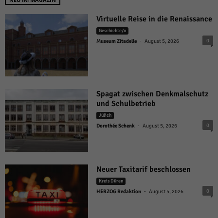
Virtuelle Reise in die Renaissance
Geschichte/n
-
0
Museum Zitadelle
August 5, 2026
Spagat zwischen Denkmalschutz
und Schulbetrieb
Jülich
-
0
Dorothée Schenk
August 5, 2026
Neuer Taxitarif beschlossen
Kreis Düren
-
0
HERZOG Redaktion
August 5, 2026