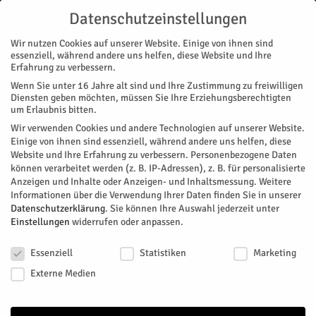
Datenschutzeinstellungen
Wir nutzen Cookies auf unserer Website. Einige von ihnen sind
essenziell, während andere uns helfen, diese Website und Ihre
Erfahrung zu verbessern.
Wenn Sie unter 16 Jahre alt sind und Ihre Zustimmung zu freiwilligen
Start
Stadtteile
Bourheim
Begegnung vor Ort
Diensten geben möchten, müssen Sie Ihre Erziehungsberechtigten
STADTTEILE
BOURHEIM
DAUBENRATH
KIRCHBERG
NACHRICHTEN
RATHAUS
um Erlaubnis bitten.
WELLDORF & GÜSTEN
Wir verwenden Cookies und andere Technologien auf unserer Website.
Begegnung vor Ort
Einige von ihnen sind essenziell, während andere uns helfen, diese
Website und Ihre Erfahrung zu verbessern.
Personenbezogene Daten
können verarbeitet werden (z. B. IP-Adressen), z. B. für personalisierte
"Die Verwaltung kommt zu Ihnen…" heißt das neue Format
Anzeigen und Inhalte oder Anzeigen- und Inhaltsmessung.
Weitere
der Stadt Jülich. Bürgermeister Axel Fuchs wird in den
Informationen über die Verwendung Ihrer Daten finden Sie in unserer
kommenden Wochen alle Stadtteile besuchen. Vier Termine
Datenschutzerklärung
.
Sie können Ihre Auswahl jederzeit unter
stehen im März an. Premiere ist am 5. März in Kirchberg.
Einstellungen
widerrufen oder anpassen.
Datenschutzeinstellungen
Von
Stadt Jülich
-
Februar 6, 2020
393
0
Essenziell
Statistiken
Marketing
Externe Medien
Facebook
Twitter