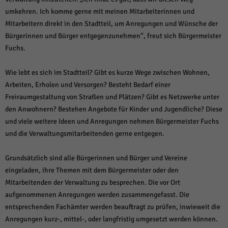
über Websites hinweg verfolgen.
umkehren. Ich komme gerne mit meinen Mitarbeiterinnen und
Cookie-Informationen anzeigen
Mitarbeitern direkt in den Stadtteil, um Anregungen und Wünsche der
Ext
Externe Medien (6)
Bürgerinnen und Bürger entgegenzunehmen“, freut sich Bürgermeister
Fuchs.
Inhalte von Videoplattformen und Social-Media-Plattformen werden
standardmäßig blockiert. Wenn Cookies von externen Medien akzeptiert
werden, bedarf der Zugriff auf diese Inhalte keiner manuellen Einwilligung
Wie lebt es sich im Stadtteil? Gibt es kurze Wege zwischen Wohnen,
mehr.
Arbeiten, Erholen und Versorgen? Besteht Bedarf einer
Cookie-Informationen anzeigen
Freiraumgestaltung von Straßen und Plätzen? Gibt es Netzwerke unter
den Anwohnern? Bestehen Angebote für Kinder und Jugendliche? Diese
Datenschutzerklärung
Impressum
powered by Borlabs Cookie
und viele weitere Ideen und Anregungen nehmen Bürgermeister Fuchs
und die Verwaltungsmitarbeitenden gerne entgegen.
Grundsätzlich sind alle Bürgerinnen und Bürger und Vereine
eingeladen, ihre Themen mit dem Bürgermeister oder den
Mitarbeitenden der Verwaltung zu besprechen. Die vor Ort
aufgenommenen Anregungen werden zusammengefasst. Die
entsprechenden Fachämter werden beauftragt zu prüfen, inwieweit die
Anregungen kurz-, mittel-, oder langfristig umgesetzt werden können.