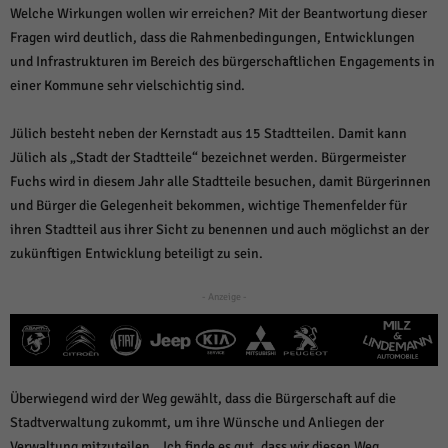
weitere Informationen anzeigen lassen und so nur bestimmte Cookies
Welche Wirkungen wollen wir erreichen? Mit der Beantwortung dieser
auswählen.
Fragen wird deutlich, dass die Rahmenbedingungen, Entwicklungen
und Infrastrukturen im Bereich des bürgerschaftlichen Engagements in
Alle akzeptieren
Speichern und weiter
einer Kommune sehr vielschichtig sind.
Zurück
Datenschutzeinstellungen
Jülich besteht neben der Kernstadt aus 15 Stadtteilen. Damit kann
Essenziell (1)
Jülich als „Stadt der Stadtteile“ bezeichnet werden. Bürgermeister
Essenzielle Cookies ermöglichen grundlegende Funktionen und sind für die
Fuchs wird in diesem Jahr alle Stadtteile besuchen, damit Bürgerinnen
einwandfreie Funktion der Website erforderlich.
und Bürger die Gelegenheit bekommen, wichtige Themenfelder für
Cookie-Informationen anzeigen
ihren Stadtteil aus ihrer Sicht zu benennen und auch möglichst an der
zukünftigen Entwicklung beteiligt zu sein.
Sta
Statistiken (1)
Statistik Cookies erfassen Informationen anonym. Diese Informationen helfen
- Anzeige -
uns zu verstehen, wie unsere Besucher unsere Website nutzen.
Cookie-Informationen anzeigen
Mar
Marketing (1)
Überwiegend wird der Weg gewählt, dass die Bürgerschaft auf die
Marketing-Cookies werden von Drittanbietern oder Publishern verwendet,
Stadtverwaltung zukommt, um ihre Wünsche und Anliegen der
um personalisierte Werbung anzuzeigen. Sie tun dies, indem sie Besucher
Verwaltung mitzuteilen. „Ich finde es gut, dass wir diesen Weg