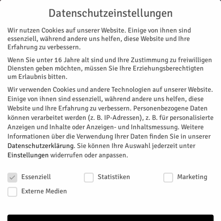
Datenschutzeinstellungen
Wir nutzen Cookies auf unserer Website. Einige von ihnen sind
essenziell, während andere uns helfen, diese Website und Ihre
Erfahrung zu verbessern.
Wenn Sie unter 16 Jahre alt sind und Ihre Zustimmung zu freiwilligen
Start
Magazin
Literatur
22 neue Vorlesepaten ausgebildet
Diensten geben möchten, müssen Sie Ihre Erziehungsberechtigten
MAGAZIN
LITERATUR
NACHRICHTEN
REGION
um Erlaubnis bitten.
22 neue Vorlesepaten ausgebildet
Wir verwenden Cookies und andere Technologien auf unserer Website.
Einige von ihnen sind essenziell, während andere uns helfen, diese
Website und Ihre Erfahrung zu verbessern.
Personenbezogene Daten
Die Vorlesestudien der vergangenen Jahre zeigen: Vorlesen ist
können verarbeitet werden (z. B. IP-Adressen), z. B. für personalisierte
ein zentraler Baustein in der Entwicklung von Kindern und
Anzeigen und Inhalte oder Anzeigen- und Inhaltsmessung.
Weitere
fördert deren Bildungschancen
Informationen über die Verwendung Ihrer Daten finden Sie in unserer
Datenschutzerklärung
.
Sie können Ihre Auswahl jederzeit unter
Von
Kreis Düren
-
März 5, 2018
167
0
Einstellungen
widerrufen oder anpassen.
Datenschutzeinstellungen
Facebook
Twitter
Essenziell
Statistiken
Marketing
Externe Medien