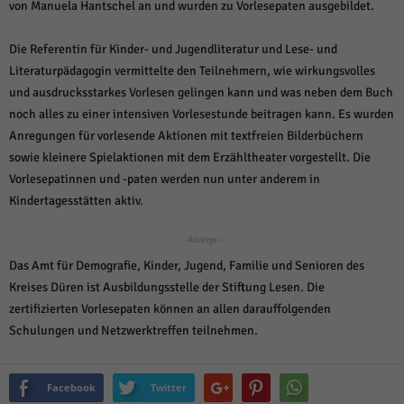
weitere Informationen anzeigen lassen und so nur bestimmte Cookies
von Manuela Hantschel an und wurden zu Vorlesepaten ausgebildet.
auswählen.
Die Referentin für Kinder- und Jugendliteratur und Lese- und
Alle akzeptieren
Speichern und weiter
Literaturpädagogin vermittelte den Teilnehmern, wie wirkungsvolles
und ausdrucksstarkes Vorlesen gelingen kann und was neben dem Buch
Zurück
noch alles zu einer intensiven Vorlesestunde beitragen kann. Es wurden
Datenschutzeinstellungen
Essenziell (1)
Anregungen für vorlesende Aktionen mit textfreien Bilderbüchern
Essenzielle Cookies ermöglichen grundlegende Funktionen und sind für die
sowie kleinere Spielaktionen mit dem Erzähltheater vorgestellt. Die
einwandfreie Funktion der Website erforderlich.
Vorlesepatinnen und -paten werden nun unter anderem in
Cookie-Informationen anzeigen
Kindertagesstätten aktiv.
Sta
Statistiken (1)
- Anzeige -
Das Amt für Demografie, Kinder, Jugend, Familie und Senioren des
Statistik Cookies erfassen Informationen anonym. Diese Informationen helfen
uns zu verstehen, wie unsere Besucher unsere Website nutzen.
Kreises Düren ist Ausbildungsstelle der Stiftung Lesen. Die
Cookie-Informationen anzeigen
zertifizierten Vorlesepaten können an allen darauffolgenden
Schulungen und Netzwerktreffen teilnehmen.
Mar
Marketing (1)
Marketing-Cookies werden von Drittanbietern oder Publishern verwendet,
Facebook
Twitter
um personalisierte Werbung anzuzeigen. Sie tun dies, indem sie Besucher