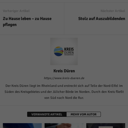
über Websites hinweg verfolgen.
Cookie-Informationen anzeigen
Vorheriger Artikel
Nächster Artikel
Zu Hause leben – zu Hause
Stolz auf Auszubildenden
Ext
Externe Medien (6)
pflegen
Inhalte von Videoplattformen und Social-Media-Plattformen werden
standardmäßig blockiert. Wenn Cookies von externen Medien akzeptiert
werden, bedarf der Zugriff auf diese Inhalte keiner manuellen Einwilligung
mehr.
Cookie-Informationen anzeigen
Datenschutzerklärung
Impressum
powered by Borlabs Cookie
Kreis Düren
https://www.kreis-dueren.de
Der Kreis Düren liegt im Rheinland und erstreckt sich auf Teile der Nord-Eifel im
Süden des Kreisgebietes und der Jülicher Börde im Norden. Durch den Kreis fließt
von Süd nach Nord die Rur.
VERWANDTE ARTIKEL
MEHR VOM AUTOR