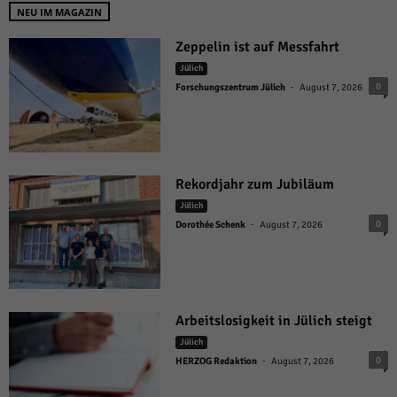
NEU IM MAGAZIN
Zeppelin ist auf Messfahrt
Jülich
-
0
Forschungszentrum Jülich
August 7, 2026
Rekordjahr zum Jubiläum
Jülich
-
0
Dorothée Schenk
August 7, 2026
Arbeitslosigkeit in Jülich steigt
Jülich
-
0
HERZOG Redaktion
August 7, 2026