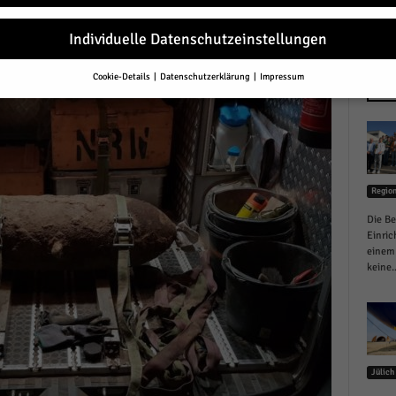
r
Individuelle Datenschutzeinstellungen
Cookie-Details
Datenschutzerklärung
Impressum
Datenschutzeinstellungen
NEU
Sie unter 16 Jahre alt sind und Ihre Zustimmung zu freiwilligen Diensten 
en, müssen Sie Ihre Erziehungsberechtigten um Erlaubnis bitten.
erwenden Cookies und andere Technologien auf unserer Website. Einige von
essenziell, während andere uns helfen, diese Website und Ihre Erfahrung zu
Regio
ssern.
Personenbezogene Daten können verarbeitet werden (z. B. IP-Adresse
r personalisierte Anzeigen und Inhalte oder Anzeigen- und Inhaltsmessung.
Die Be
re Informationen über die Verwendung Ihrer Daten finden Sie in unserer
Einric
schutzerklärung
.
einem 
finden Sie eine Übersicht über alle verwendeten Cookies. Sie können Ihre
keine..
lligung zu ganzen Kategorien geben oder sich weitere Informationen anzei
n und so nur bestimmte Cookies auswählen.
le akzeptieren
Jülich
eichern und weiter