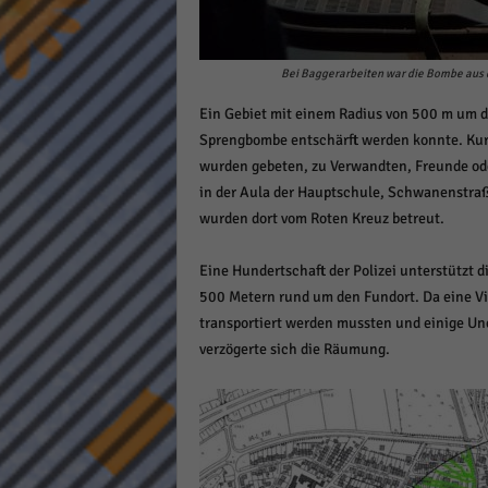
Daten
Ess
Essen
Bei Baggerarbeiten war die Bombe aus 
Funkt
Ein Gebiet mit einem Radius von 500 m um d
Sprengbombe entschärft werden konnte. Kur
Stat
wurden gebeten, zu Verwandten, Freunde ode
in der Aula der Hauptschule, Schwanenstra
Stati
wurden dort vom Roten Kreuz betreut.
wie u
Eine Hundertschaft der Polizei unterstützt 
Mar
500 Metern rund um den Fundort. Da eine Vi
transportiert werden mussten und einige Un
Marke
verzögerte sich die Räumung.
Werbu
Ext
Inhal
Wenn 