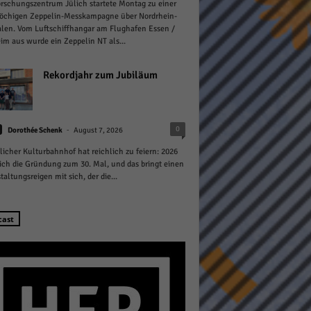
rschungszentrum Jülich startete Montag zu einer
öchigen Zeppelin-Messkampagne über Nordrhein-
len. Vom Luftschiffhangar am Flughafen Essen /
m aus wurde ein Zeppelin NT als...
Rekordjahr zum Jubiläum
Statistiken
-
0
hen,
Dorothée Schenk
August 7, 2026
licher Kulturbahnhof hat reichlich zu feiern: 2026
sich die Gründung zum 30. Mal, und das bringt einen
taltungsreigen mit sich, der die...
Marketing
rte
cast
Externe Medien
ert.