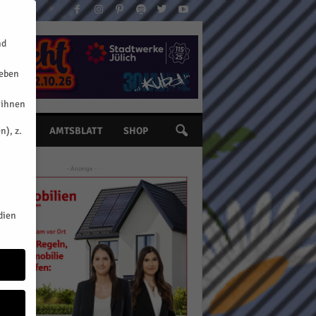
nd
geben
 ihnen
n), z.
INE
AMTSBLATT
SHOP
- Anzeige -
dien