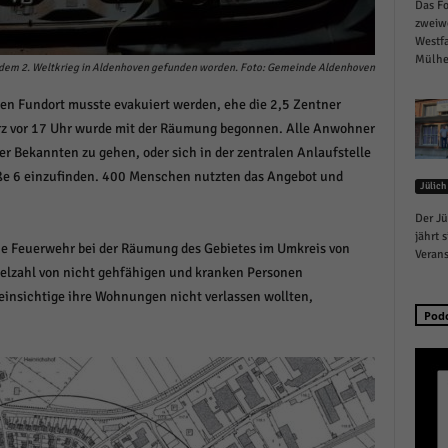
Das Fo
schutzeinstellungen
zweiw
enziell (1)
Westfa
Mülhei
zielle Cookies ermöglichen grundlegende Funktionen und sind für die einwandfreie
dem 2. Weltkrieg in Aldenhoven gefunden worden. Foto: Gemeinde Aldenhoven
ion der Website erforderlich.
en Fundort musste evakuiert werden, ehe die 2,5 Zentner
Cookie-Informationen anzeigen
z vor 17 Uhr wurde mit der Räumung begonnen. Alle Anwohner
istiken (1)
r Bekannten zu gehen, oder sich in der zentralen Anlaufstelle
ße 6 einzufinden. 400 Menschen nutzten das Angebot und
Jülich
stik Cookies erfassen Informationen anonym. Diese Informationen helfen uns zu verste
nsere Besucher unsere Website nutzen.
Der Jü
Cookie-Informationen anzeigen
jährt 
die Feuerwehr bei der Räumung des Gebietes im Umkreis von
Verans
keting (1)
elzahl von nicht gehfähigen und kranken Personen
einsichtige ihre Wohnungen nicht verlassen wollten,
ting-Cookies werden von Drittanbietern oder Publishern verwendet, um personalisie
Pod
ng anzuzeigen. Sie tun dies, indem sie Besucher über Websites hinweg verfolgen.
Cookie-Informationen anzeigen
erne Medien (6)
te von Videoplattformen und Social-Media-Plattformen werden standardmäßig blocki
Cookies von externen Medien akzeptiert werden, bedarf der Zugriff auf diese Inhalte