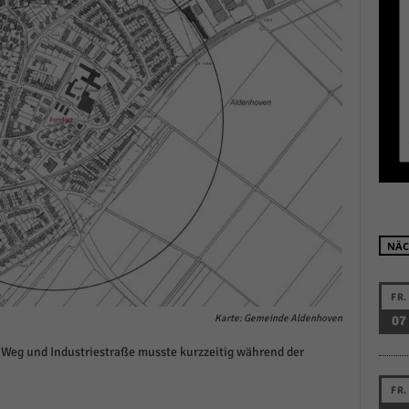
r manuellen Einwilligung mehr.
Cookie-Informationen anzeigen
Datenschutzerklärung
Im
red by Borlabs Cookie
NÄC
FR.
Karte: Gemeinde Aldenhoven
07
Weg und Industriestraße musste kurzzeitig während der
FR.