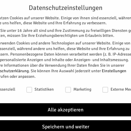
UNTERSTÜTZEN
KONTAKT
DATENSCHUTZ
IMPRESSUM
Datenschutzeinstellungen
utzen Cookies auf unserer Website. Einige von ihnen sind essenziell, währe
e uns helfen, diese Website und Ihre Erfahrung zu verbessern.
Sie unter 16 Jahre alt sind und Ihre Zustimmung zu freiwilligen Diensten 
en, müssen Sie Ihre Erziehungsberechtigten um Erlaubnis bitten.
erwenden Cookies und andere Technologien auf unserer Website. Einige von
essenziell, während andere uns helfen, diese Website und Ihre Erfahrung zu
ssern.
Personenbezogene Daten können verarbeitet werden (z. B. IP-Adresse
SPEZIAL
E-PAPER
KINO
GALERIE
TERM
r personalisierte Anzeigen und Inhalte oder Anzeigen- und Inhaltsmessung.
re Informationen über die Verwendung Ihrer Daten finden Sie in unserer
ven
schutzerklärung
.
Sie können Ihre Auswahl jederzeit unter
Einstellungen
rufen oder anpassen.
enhoven
schutzeinstellungen
ssenziell
Statistiken
Marketing
Externe Me
ner Baustelle in Aldenhoven, im Bereich des
 dem 2. Weltkrieg gefunden. Polizei, Feuerwehr,
Alle akzeptieren
nst waren umgehend vor Ort.
1
Speichern und weiter