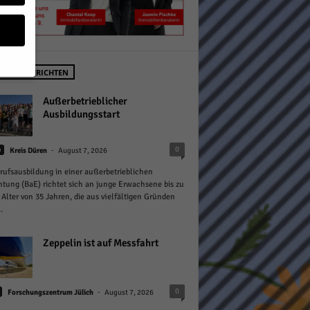
STE NACHRICHTEN
geben
Außerbetrieblicher
Ausbildungsstart
 ihnen
-
0
n
Kreis Düren
August 7, 2026
n), z.
rufsausbildung in einer außerbetrieblichen
htung (BaE) richtet sich an junge Erwachsene bis zu
Alter von 35 Jahren, die aus vielfältigen Gründen
.
gen
Zeppelin ist auf Messfahrt
Zurück
-
0
Forschungszentrum Jülich
August 7, 2026