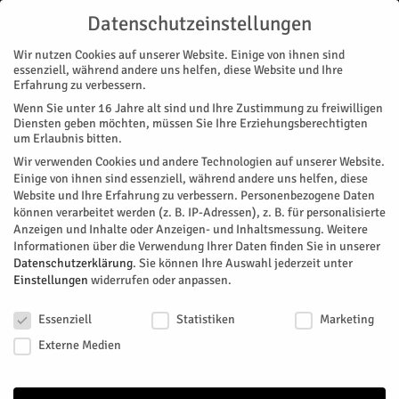
Datenschutzeinstellungen
Wir nutzen Cookies auf unserer Website. Einige von ihnen sind
essenziell, während andere uns helfen, diese Website und Ihre
Erfahrung zu verbessern.
Wenn Sie unter 16 Jahre alt sind und Ihre Zustimmung zu freiwilligen
Start
Nachrichten
Region
Jeden Tag ein neuer Beruf
Diensten geben möchten, müssen Sie Ihre Erziehungsberechtigten
NACHRICHTEN
REGION
MAGAZIN
ZUKUNFT & WIRTSCHAFT
um Erlaubnis bitten.
Jeden Tag ein neuer Beruf
Wir verwenden Cookies und andere Technologien auf unserer Website.
Einige von ihnen sind essenziell, während andere uns helfen, diese
Website und Ihre Erfahrung zu verbessern.
Personenbezogene Daten
Im Kreis Düren startet in den Sommerferien ein innovatives
können verarbeitet werden (z. B. IP-Adressen), z. B. für personalisierte
Format der Berufsorientierung: Mit der Praktikumswoche
Anzeigen und Inhalte oder Anzeigen- und Inhaltsmessung.
Weitere
haben Jugendliche die Chance, jeden Tag ein neues
Informationen über die Verwendung Ihrer Daten finden Sie in unserer
Unternehmen und einen neuen Beruf kennenzulernen.
Datenschutzerklärung
.
Sie können Ihre Auswahl jederzeit unter
Einstellungen
widerrufen oder anpassen.
Aktionszeitraum ist vom 20. Juli bis zum 1. September.
Datenschutzeinstellungen
Von
Kreis Düren
-
Mai 15, 2026
73
0
Essenziell
Statistiken
Marketing
Externe Medien
Facebook
Twitter