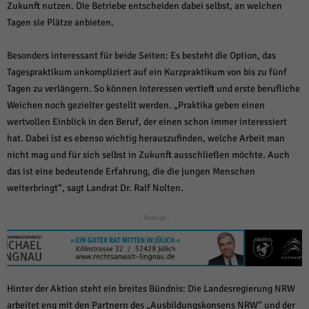
über Websites hinweg verfolgen.
Zukunft nutzen. Die Betriebe entscheiden dabei selbst, an welchen
Cookie-Informationen anzeigen
Tagen sie Plätze anbieten.
Ext
Externe Medien (6)
Besonders interessant für beide Seiten: Es besteht die Option, das
Tagespraktikum unkompliziert auf ein Kurzpraktikum von bis zu fünf
Inhalte von Videoplattformen und Social-Media-Plattformen werden
standardmäßig blockiert. Wenn Cookies von externen Medien akzeptiert
Tagen zu verlängern. So können Interessen vertieft und erste berufliche
werden, bedarf der Zugriff auf diese Inhalte keiner manuellen Einwilligung
Weichen noch gezielter gestellt werden. „Praktika geben einen
mehr.
wertvollen Einblick in den Beruf, der einen schon immer interessiert
Cookie-Informationen anzeigen
hat. Dabei ist es ebenso wichtig herauszufinden, welche Arbeit man
Datenschutzerklärung
Impressum
powered by Borlabs Cookie
nicht mag und für sich selbst in Zukunft ausschließen möchte. Auch
das ist eine bedeutende Erfahrung, die die jungen Menschen
weiterbringt“, sagt Landrat Dr. Ralf Nolten.
- Anzeige -
Hinter der Aktion steht ein breites Bündnis: Die Landesregierung NRW
arbeitet eng mit den Partnern des „Ausbildungskonsens NRW“ und der