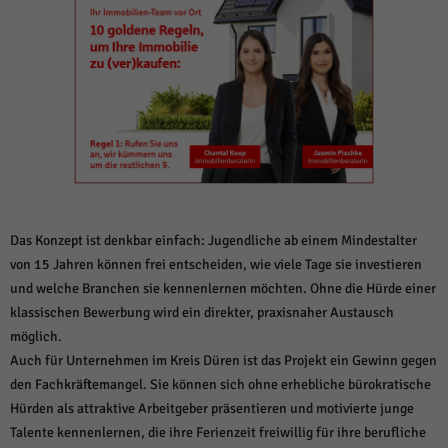
weitere Informationen anzeigen lassen und so nur bestimmte Cookies
auswählen.
Alle akzeptieren
Speichern und weiter
Zurück
Datenschutzeinstellungen
Essenziell (1)
Essenzielle Cookies ermöglichen grundlegende Funktionen und sind für die
einwandfreie Funktion der Website erforderlich.
Cookie-Informationen anzeigen
Das Konzept ist denkbar einfach: Jugendliche ab einem Mindestalter
Sta
Statistiken (1)
von 15 Jahren können frei entscheiden, wie viele Tage sie investieren
und welche Branchen sie kennenlernen möchten. Ohne die Hürde einer
Statistik Cookies erfassen Informationen anonym. Diese Informationen helfen
uns zu verstehen, wie unsere Besucher unsere Website nutzen.
klassischen Bewerbung wird ein direkter, praxisnaher Austausch
möglich.
Cookie-Informationen anzeigen
Auch für Unternehmen im Kreis Düren ist das Projekt ein Gewinn gegen
Mar
Marketing (1)
den Fachkräftemangel. Sie können sich ohne erhebliche bürokratische
Hürden als attraktive Arbeitgeber präsentieren und motivierte junge
Marketing-Cookies werden von Drittanbietern oder Publishern verwendet,
Talente kennenlernen, die ihre Ferienzeit freiwillig für ihre berufliche
um personalisierte Werbung anzuzeigen. Sie tun dies, indem sie Besucher