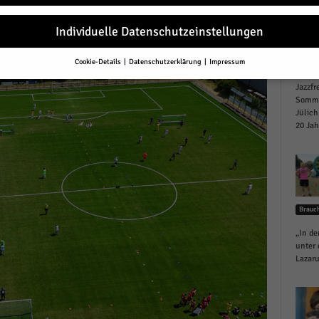
Individuelle Datenschutzeinstellungen
r
Cookie-Details
Datenschutzerklärung
Impressum
Jülich
Datenschutzeinstellungen
Jazzfr
Sommer
Sie unter 16 Jahre alt sind und Ihre Zustimmung zu freiwilligen Diensten 
en, müssen Sie Ihre Erziehungsberechtigten um Erlaubnis bitten.
Jülich
20 Jah
erwenden Cookies und andere Technologien auf unserer Website. Einige von
essenziell, während andere uns helfen, diese Website und Ihre Erfahrung zu
ssern.
Personenbezogene Daten können verarbeitet werden (z. B. IP-Adresse
r personalisierte Anzeigen und Inhalte oder Anzeigen- und Inhaltsmessung.
re Informationen über die Verwendung Ihrer Daten finden Sie in unserer
schutzerklärung
.
Brauc
finden Sie eine Übersicht über alle verwendeten Cookies. Sie können Ihre
lligung zu ganzen Kategorien geben oder sich weitere Informationen anzei
„In de
n und so nur bestimmte Cookies auswählen.
unter 
Lazaru
le akzeptieren
eichern und weiter