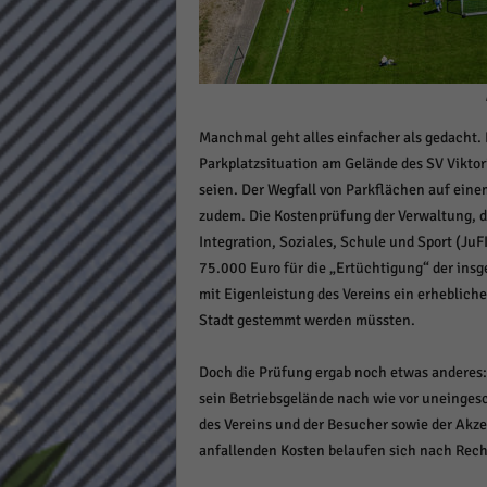
Daten
Ess
Essen
Funkt
Manchmal geht alles einfacher als gedacht.
Parkplatzsituation am Gelände des SV Viktor
Stat
seien. Der Wegfall von Parkflächen auf ein
Stati
zudem. Die Kostenprüfung der Verwaltung, d
wie u
Integration, Soziales, Schule und Sport (Ju
75.000 Euro für die „Ertüchtigung“ der insge
mit Eigenleistung des Vereins ein erhebliche
Mar
Stadt gestemmt werden müssten.
Marke
Werbu
Doch die Prüfung ergab noch etwas anderes:
sein Betriebsgelände nach wie vor uneingesc
des Vereins und der Besucher sowie der Akz
Ext
anfallenden Kosten belaufen sich nach Rech
Inhal
Wenn 