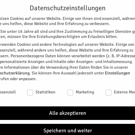
G
UNTERSTÜTZEN
KONTAKT
DATENSCHUTZ
IMPRESSUM
Datenschutzeinstellungen
utzen Cookies auf unserer Website. Einige von ihnen sind essenziell, währe
e uns helfen, diese Website und Ihre Erfahrung zu verbessern.
Sie unter 16 Jahre alt sind und Ihre Zustimmung zu freiwilligen Diensten 
en, müssen Sie Ihre Erziehungsberechtigten um Erlaubnis bitten.
erwenden Cookies und andere Technologien auf unserer Website. Einige von
essenziell, während andere uns helfen, diese Website und Ihre Erfahrung zu
ssern.
Personenbezogene Daten können verarbeitet werden (z. B. IP-Adresse
SPEZIAL
E-PAPER
KINO
GALERIE
TERM
r personalisierte Anzeigen und Inhalte oder Anzeigen- und Inhaltsmessung.
re Informationen über die Verwendung Ihrer Daten finden Sie in unserer
platz
NEU
schutzerklärung
.
Sie können Ihre Auswahl jederzeit unter
Einstellungen
ATHAUS
SPD
SPORT
MAGAZIN
VEREINE
rufen oder anpassen.
m Parkplatz
schutzeinstellungen
ssenziell
Statistiken
Marketing
Externe Me
Fraktion den Antrag gestellt, die Errichtung einer
Jülich
s SV Viktoria 1908 Koslar zu umzusetzen. Jetzt hat
Alle akzeptieren
 Integration, Soziales, Schule und Sport für eine
In Jül
Feiera
Pasqua
Speichern und weiter