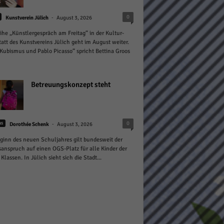
-
0
Kunstverein Jülich
August 3, 2026
ihe „Künstlergespräch am Freitag“ in der Kultur-
att des Kunstvereins Jülich geht im August weiter.
Kubismus und Pablo Picasso“ spricht Bettina Groos
Statistiken
Betreuungskonzept steht
hen,
-
0
us
Dorothée Schenk
August 3, 2026
Marketing
ginn des neuen Schuljahres gilt bundesweit der
anspruch auf einen OGS-Platz für alle Kinder der
rte
 Klassen. In Jülich sieht sich die Stadt...
Externe Medien
ert.