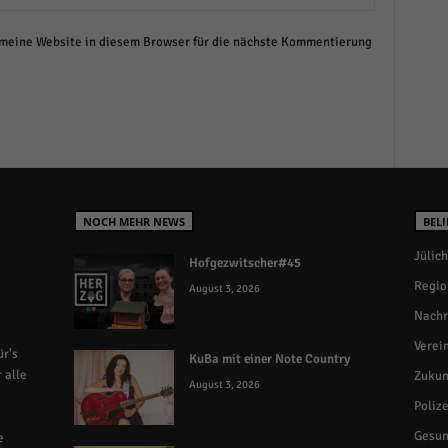
eine Website in diesem Browser für die nächste Kommentierung
NOCH MEHR NEWS
BELI
Jülich
Hofgezwitscher#45
Regio
August 3, 2026
Nachr
Verei
r's
KuBa mit einer Note Country
 alle
Zukun
August 3, 2026
Polize
Gesun
e