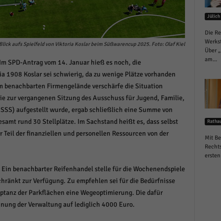
schutzeinstellungen
enziell (1)
Jülich
Die Re
zielle Cookies ermöglichen grundlegende Funktionen und sind für die einwandfreie
ion der Website erforderlich.
Werkst
Blick aufs Spielfeld von Viktoria Koslar beim Süßwarencup 2025. Foto: Olaf Kiel
Über „
Cookie-Informationen anzeigen
am...
 Im SPD-Antrag vom 14. Januar hieß es noch, die
ia 1908 Koslar sei schwierig, da zu wenige Plätze vorhanden
istiken (1)
em benachbarten Firmengelände verschärfe die Situation
stik Cookies erfassen Informationen anonym. Diese Informationen helfen uns zu verste
ie zur vergangenen Sitzung des Ausschuss für Jugend, Familie,
nsere Besucher unsere Website nutzen.
FISSS) aufgestellt wurde, ergab schließlich eine Summe von
Cookie-Informationen anzeigen
samt rund 30 Stellplätze. Im Sachstand heißt es, dass selbst
Ratha
r Teil der finanziellen und personellen Ressourcen von der
keting (1)
Mit Be
Rechts
ting-Cookies werden von Drittanbietern oder Publishern verwendet, um personalisie
ersten
ng anzuzeigen. Sie tun dies, indem sie Besucher über Websites hinweg verfolgen.
 Ein benachbarter Reifenhandel stelle für die Wochenendspiele
Cookie-Informationen anzeigen
hränkt zur Verfügung. Zu empfehlen sei für die Bedürfnisse
eptanz der Parkflächen eine Wegeoptimierung. Die dafür
erne Medien (6)
nung der Verwaltung auf lediglich 4000 Euro.
te von Videoplattformen und Social-Media-Plattformen werden standardmäßig blocki
Cookies von externen Medien akzeptiert werden, bedarf der Zugriff auf diese Inhalte