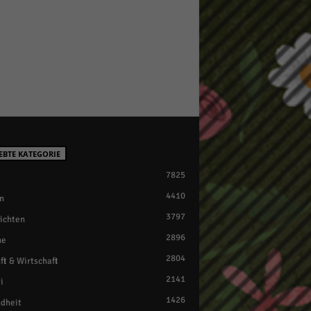
EBTE KATEGORIE
7825
4410
n
3797
ichten
2896
ne
2804
ft & Wirtschaft
2141
i
1426
dheit