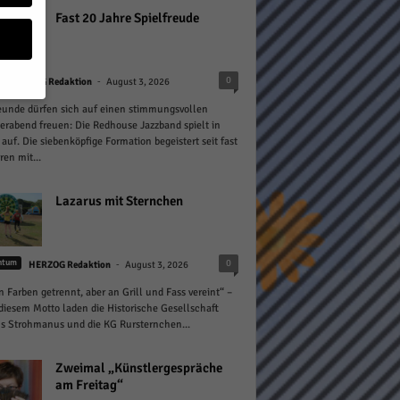
Fast 20 Jahre Spielfreude
-
0
HERZOG Redaktion
August 3, 2026
eunde dürfen sich auf einen stimmungsvollen
abend freuen: Die Redhouse Jazzband spielt in
geben
 auf. Die siebenköpfige Formation begeistert seit fast
ren mit...
 ihnen
n), z.
Lazarus mit Sternchen
-
0
htum
HERZOG Redaktion
August 3, 2026
gen
n Farben getrennt, aber an Grill und Fass vereint“ –
diesem Motto laden die Historische Gesellschaft
s Strohmanus und die KG Rursternchen...
Zurück
Zweimal „Künstlergespräche
am Freitag“