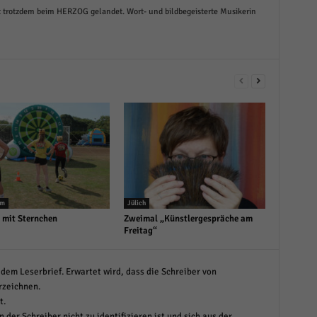
ist trotzdem beim HERZOG gelandet. Wort- und bildbegeisterte Musikerin
um
Jülich
 mit Sternchen
Zweimal „Künstlergespräche am
Freitag“
dem Leserbrief. Erwartet wird, dass die Schreiber von
rzeichnen.
t.
 der Schreiber nicht zu identifizieren ist und sich aus der