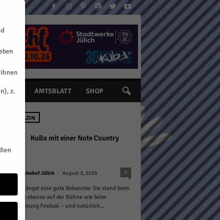
nd
geben
 ihnen
n), z.
INE
AMTSBLATT
SHOP
 IM MAGAZIN
KuBa mit einer Note Country
dien
-
0
Kulturbahnhof Jülich
August 3, 2026
ich ist sie längst eine gute Bekannte: Sie stand beim
bendmarkt ebenso auf der Bühne wie beim
lini Zeitsprung Festival – und natürlich...