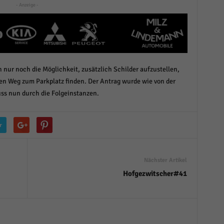
- Anzeige -
r manuellen Einwilligung mehr.
Cookie-Informationen anzeigen
Datenschutzerklärung
Im
red by Borlabs Cookie
nur noch die Möglichkeit, zusätzlich Schilder aufzustellen,
n Weg zum Parkplatz finden. Der Antrag wurde wie von der
 nun durch die Folgeinstanzen.
r
Nächster Artikel
Hofgezwitscher#41