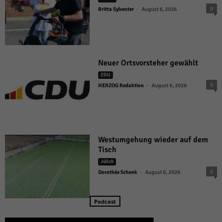
-
0
Britta Sylvester
August 6, 2026
Neuer Ortsvorsteher gewählt
CDU
-
0
HERZOG Redaktion
August 6, 2026
Westumgehung wieder auf dem
Tisch
Jülich
-
0
Dorothée Schenk
August 6, 2026
Podcast