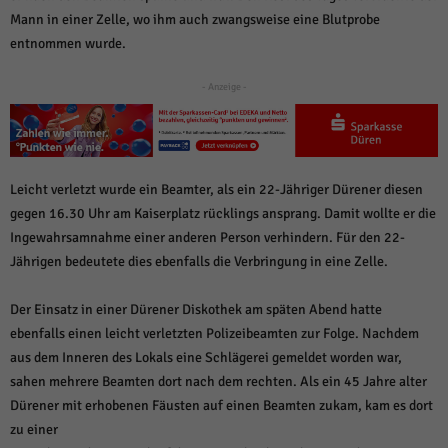
über Websites hinweg verfolgen.
Mann in einer Zelle, wo ihm auch zwangsweise eine Blutprobe
Cookie-Informationen anzeigen
entnommen wurde.
Ext
Externe Medien (6)
- Anzeige -
Inhalte von Videoplattformen und Social-Media-Plattformen werden
standardmäßig blockiert. Wenn Cookies von externen Medien akzeptiert
werden, bedarf der Zugriff auf diese Inhalte keiner manuellen Einwilligung
mehr.
Cookie-Informationen anzeigen
Leicht verletzt wurde ein Beamter, als ein 22-Jähriger Dürener diesen
gegen 16.30 Uhr am Kaiserplatz rücklings ansprang. Damit wollte er die
Datenschutzerklärung
Impressum
powered by Borlabs Cookie
Ingewahrsamnahme einer anderen Person verhindern. Für den 22-
Jährigen bedeutete dies ebenfalls die Verbringung in eine Zelle.
Der Einsatz in einer Dürener Diskothek am späten Abend hatte
ebenfalls einen leicht verletzten Polizeibeamten zur Folge. Nachdem
aus dem Inneren des Lokals eine Schlägerei gemeldet worden war,
sahen mehrere Beamten dort nach dem rechten. Als ein 45 Jahre alter
Dürener mit erhobenen Fäusten auf einen Beamten zukam, kam es dort
zu einer