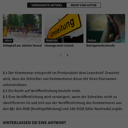
VERWANDTE ARTIKEL
MEHR VOM AUTOR
Jülich
Mobilität
Polizei
Volleyball am Jülicher Strand
Umwege nach Linnich
Betrügerische Anrufe
§ 1 Der Kommentar entspricht im Printprodukt dem Leserbrief. Erwartet
wird, dass die Schreiber von Kommentaren diese mit ihren Klarnamen
unterzeichnen.
§ 2 Ein Recht auf Veröffentlichung besteht nicht.
§ 3 Eine Veröffentlichung wird verweigert, wenn der Schreiber nicht zu
identifizieren ist und sich aus der Veröffentlichung des Kommentares aus
den §§< 824 BGB (Kreditgefährdung) und 186 StGB (üble Nachrede) ergibt.
HINTERLASSEN SIE EINE ANTWORT