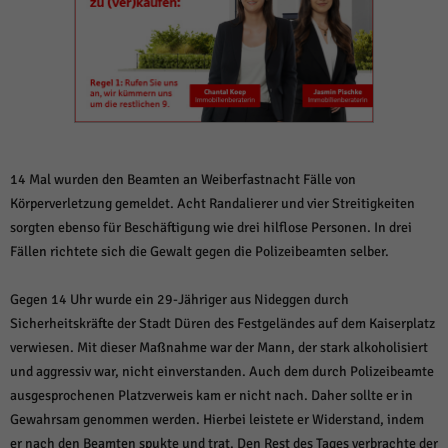
weitere Informationen anzeigen lassen und so nur bestimmte Cookies
auswählen.
Alle akzeptieren
Speichern und weiter
Zurück
Datenschutzeinstellungen
Essenziell (1)
Essenzielle Cookies ermöglichen grundlegende Funktionen und sind für die
14 Mal wurden den Beamten an Weiberfastnacht Fälle von
einwandfreie Funktion der Website erforderlich.
Körperverletzung gemeldet. Acht Randalierer und vier Streitigkeiten
Cookie-Informationen anzeigen
sorgten ebenso für Beschäftigung wie drei hilflose Personen. In drei
Fällen richtete sich die Gewalt gegen die Polizeibeamten selber.
Sta
Statistiken (1)
Statistik Cookies erfassen Informationen anonym. Diese Informationen helfen
Gegen 14 Uhr wurde ein 29-Jähriger aus Nideggen durch
uns zu verstehen, wie unsere Besucher unsere Website nutzen.
Sicherheitskräfte der Stadt Düren des Festgeländes auf dem Kaiserplatz
Cookie-Informationen anzeigen
verwiesen. Mit dieser Maßnahme war der Mann, der stark alkoholisiert
und aggressiv war, nicht einverstanden. Auch dem durch Polizeibeamte
Mar
Marketing (1)
ausgesprochenen Platzverweis kam er nicht nach. Daher sollte er in
Marketing-Cookies werden von Drittanbietern oder Publishern verwendet,
Gewahrsam genommen werden. Hierbei leistete er Widerstand, indem
um personalisierte Werbung anzuzeigen. Sie tun dies, indem sie Besucher
er nach den Beamten spukte und trat. Den Rest des Tages verbrachte der