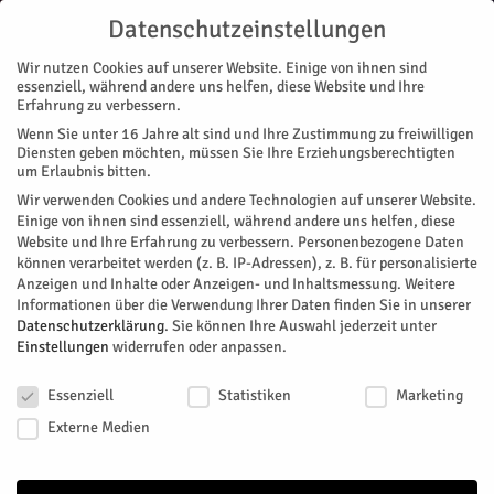
Datenschutzeinstellungen
Wir nutzen Cookies auf unserer Website. Einige von ihnen sind
essenziell, während andere uns helfen, diese Website und Ihre
Erfahrung zu verbessern.
Wenn Sie unter 16 Jahre alt sind und Ihre Zustimmung zu freiwilligen
Start
Nachrichten
Region
Weiberfastnachts-Bilanz
Diensten geben möchten, müssen Sie Ihre Erziehungsberechtigten
NACHRICHTEN
REGION
um Erlaubnis bitten.
Weiberfastnachts-Bilanz
Wir verwenden Cookies und andere Technologien auf unserer Website.
Einige von ihnen sind essenziell, während andere uns helfen, diese
Website und Ihre Erfahrung zu verbessern.
Personenbezogene Daten
54 Einsätze mit Bezug zum Karneval zählte die Dürener
können verarbeitet werden (z. B. IP-Adressen), z. B. für personalisierte
Polizei an Weiberfastnacht. Das waren 20 Einsätze mehr als
Anzeigen und Inhalte oder Anzeigen- und Inhaltsmessung.
Weitere
2017.
Informationen über die Verwendung Ihrer Daten finden Sie in unserer
Datenschutzerklärung
.
Sie können Ihre Auswahl jederzeit unter
Von
Pressestelle Polizei
-
Februar 9, 2018
107
0
Einstellungen
widerrufen oder anpassen.
Datenschutzeinstellungen
Facebook
Twitter
Essenziell
Statistiken
Marketing
Externe Medien