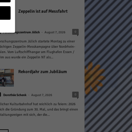
Zeppelin ist auf Messfahrt
-
0
Forschungszentrum Jülich
August 7, 2026
rschungszentrum Jülich startete Montag zu einer
geben
öchigen Zeppelin-Messkampagne über Nordrhein-
len. Vom Luftschiffhangar am Flughafen Essen /
 ihnen
m aus wurde ein Zeppelin NT als...
n), z.
Rekordjahr zum Jubiläum
gen
-
0
Dorothée Schenk
August 7, 2026
licher Kulturbahnhof hat reichlich zu feiern: 2026
sich die Gründung zum 30. Mal, und das bringt einen
taltungsreigen mit sich, der die...
Zurück