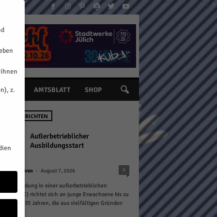
nd
geben
 ihnen
n), z.
INE
AMTSBLATT
SHOP
STE NACHRICHTEN
Außerbetrieblicher
Ausbildungsstart
dien
-
0
n
Kreis Düren
August 7, 2026
rufsausbildung in einer außerbetrieblichen
htung (BaE) richtet sich an junge Erwachsene bis zu
Alter von 35 Jahren, die aus vielfältigen Gründen
.