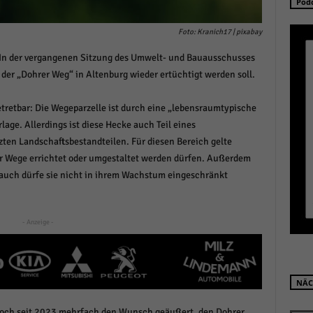
Pod
schutzeinstellungen
enziell (1)
Foto: Kranich17 | pixabay
zielle Cookies ermöglichen grundlegende Funktionen und sind für die einwandfreie
 In der vergangenen Sitzung des Umwelt- und Bauausschusses
ion der Website erforderlich.
 der „Dohrer Weg“ in Altenburg wieder ertüchtigt werden soll.
Cookie-Informationen anzeigen
istiken (1)
tretbar: Die Wegeparzelle ist durch eine „lebensraumtypische
lage. Allerdings ist diese Hecke auch Teil eines
stik Cookies erfassen Informationen anonym. Diese Informationen helfen uns zu verste
ten Landschaftsbestandteilen. Für diesen Bereich gelte
nsere Besucher unsere Website nutzen.
r Wege errichtet oder umgestaltet werden dürfen. Außerdem
Cookie-Informationen anzeigen
 auch dürfe sie nicht in ihrem Wachstum eingeschränkt
keting (1)
ting-Cookies werden von Drittanbietern oder Publishern verwendet, um personalisie
- Anzeige -
ng anzuzeigen. Sie tun dies, indem sie Besucher über Websites hinweg verfolgen.
Cookie-Informationen anzeigen
erne Medien (6)
NÄC
te von Videoplattformen und Social-Media-Plattformen werden standardmäßig blocki
ch seit 2023 mehrfach den Wunsch geäußert, den Dohrer
Cookies von externen Medien akzeptiert werden, bedarf der Zugriff auf diese Inhalte