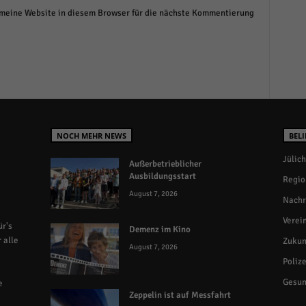
eine Website in diesem Browser für die nächste Kommentierung
NOCH MEHR NEWS
BELI
Jülich
Außerbetrieblicher
Ausbildungsstart
Regio
August 7, 2026
Nachr
Verei
r's
Demenz im Kino
 alle
Zukun
August 7, 2026
Polize
Gesun
e
Zeppelin ist auf Messfahrt