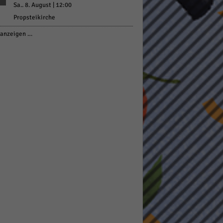
Sa.. 8. August | 12:00
Propsteikirche
anzeigen …