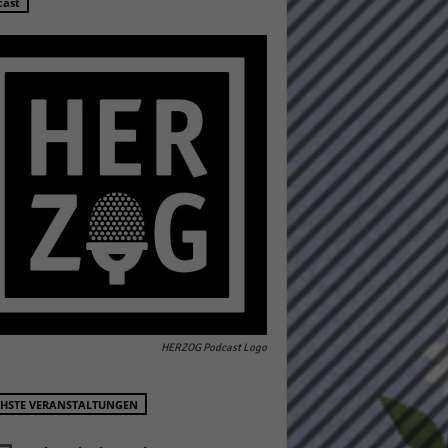
cast
Statistiken
hen,
Marketing
rte
HERZOG Podcast Logo
Externe Medien
HSTE VERANSTALTUNGEN
ert.