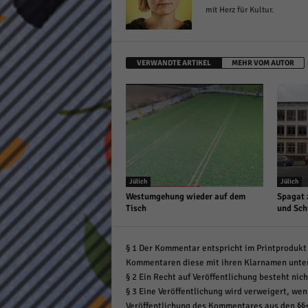
mit Herz für Kultur.
VERWANDTE ARTIKEL
MEHR VOM AUTOR
Jülich
Jülich
Westumgehung wieder auf dem
Spagat 
Tisch
und Sch
§ 1 Der Kommentar entspricht im Printprodukt 
Kommentaren diese mit ihren Klarnamen unte
§ 2 Ein Recht auf Veröffentlichung besteht nich
§ 3 Eine Veröffentlichung wird verweigert, wenn
Veröffentlichung des Kommentares aus den §§