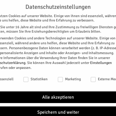
UNTERSTÜTZEN
KONTAKT
DATENSCHUTZ
IMPRESSUM
Datenschutzeinstellungen
utzen Cookies auf unserer Website. Einige von ihnen sind essenziell, währe
e uns helfen, diese Website und Ihre Erfahrung zu verbessern.
Sie unter 16 Jahre alt sind und Ihre Zustimmung zu freiwilligen Diensten 
en, müssen Sie Ihre Erziehungsberechtigten um Erlaubnis bitten.
erwenden Cookies und andere Technologien auf unserer Website. Einige von
essenziell, während andere uns helfen, diese Website und Ihre Erfahrung zu
ssern.
Personenbezogene Daten können verarbeitet werden (z. B. IP-Adresse
SPEZIAL
E-PAPER
KINO
GALERIE
TERM
r personalisierte Anzeigen und Inhalte oder Anzeigen- und Inhaltsmessung.
re Informationen über die Verwendung Ihrer Daten finden Sie in unserer
NEU
schutzerklärung
.
Sie können Ihre Auswahl jederzeit unter
Einstellungen
rufen oder anpassen.
urg
schutzeinstellungen
ssenziell
Statistiken
Marketing
Externe Me
cht: Der "Dohrer Weg" in Altenburg soll wieder
Regio
er noch ein paar Monate dauern.
Alle akzeptieren
Die Be
Einric
einem 
Speichern und weiter
keine..