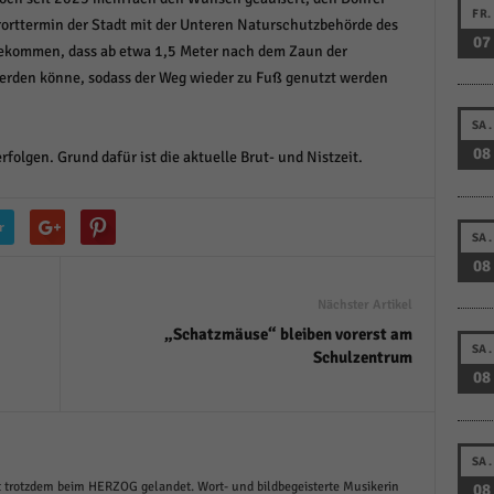
FR.
r manuellen Einwilligung mehr.
orttermin der Stadt mit der Unteren Naturschutzbehörde des
07
Cookie-Informationen anzeigen
gekommen, dass ab etwa 1,5 Meter nach dem Zaun der
erden könne, sodass der Weg wieder zu Fuß genutzt werden
Datenschutzerklärung
Im
red by Borlabs Cookie
SA.
08
rfolgen. Grund dafür ist die aktuelle Brut- und Nistzeit.
r
SA.
08
Nächster Artikel
„Schatzmäuse“ bleiben vorerst am
SA.
Schulzentrum
08
SA.
ist trotzdem beim HERZOG gelandet. Wort- und bildbegeisterte Musikerin
08