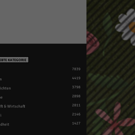
EBTE KATEGORIE
7839
4419
n
3798
ichten
2898
ne
2811
ft & Wirtschaft
2146
i
1427
dheit