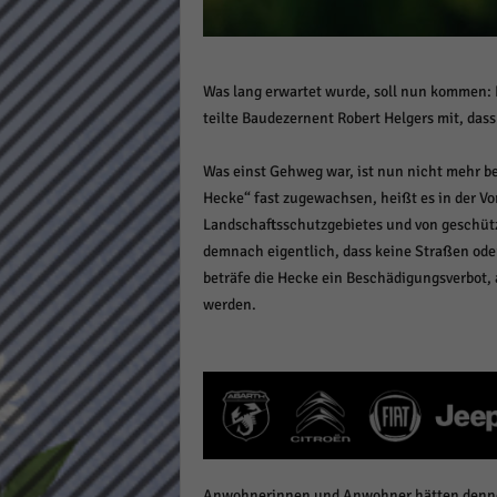
Daten
Ess
Essen
Was lang erwartet wurde, soll nun kommen:
Funkt
teilte Baudezernent Robert Helgers mit, dass
Stat
Was einst Gehweg war, ist nun nicht mehr be
Hecke“ fast zugewachsen, heißt es in der Vor
Stati
Landschaftsschutzgebietes und von geschütz
wie u
demnach eigentlich, dass keine Straßen ode
beträfe die Hecke ein Beschädigungsverbot,
Mar
werden.
Marke
Werbu
Ext
Inhal
Anwohnerinnen und Anwohner hätten denno
Wenn 