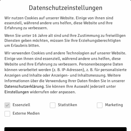
Datenschutzeinstellungen
Wir nutzen Cookies auf unserer Website. Einige von ihnen sind
essenziell, während andere uns helfen, diese Website und Ihre
Erfahrung zu verbessern.
Wenn Sie unter 16 Jahre alt sind und Ihre Zustimmung zu freiwilligen
Start
Stadtteile
Jülich
Eilantrag abgelehnt
Diensten geben möchten, müssen Sie Ihre Erziehungsberechtigten
STADTTEILE
JÜLICH
um Erlaubnis bitten.
Eilantrag abgelehnt
Wir verwenden Cookies und andere Technologien auf unserer Website.
Einige von ihnen sind essenziell, während andere uns helfen, diese
Website und Ihre Erfahrung zu verbessern.
Personenbezogene Daten
Das Verwaltungsgericht Berlin hat den Eilantrag des Bund für
können verarbeitet werden (z. B. IP-Adressen), z. B. für personalisierte
Umwelt- und Naturschutz e.V. BUND abgelehnt und damit
Anzeigen und Inhalte oder Anzeigen- und Inhaltsmessung.
Weitere
den Weg für künftige Transporte freigemacht. Gegen die
Informationen über die Verwendung Ihrer Daten finden Sie in unserer
Entscheidung kann noch Beschwerde eingelegt werden.
Datenschutzerklärung
.
Sie können Ihre Auswahl jederzeit unter
Einstellungen
widerrufen oder anpassen.
Von
Britta Sylvester
-
Januar 9, 2026
146
0
Datenschutzeinstellungen
Essenziell
Statistiken
Marketing
Facebook
Twitter
Externe Medien