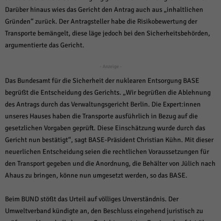
über Websites hinweg verfolgen.
Darüber hinaus wies das Gericht den Antrag auch aus „inhaltlichen
Cookie-Informationen anzeigen
Gründen“ zurück. Der Antragsteller habe die Risikobewertung der
Ext
Transporte bemängelt, diese läge jedoch bei den Sicherheitsbehörden,
Externe Medien (6)
argumentierte das Gericht.
Inhalte von Videoplattformen und Social-Media-Plattformen werden
standardmäßig blockiert. Wenn Cookies von externen Medien akzeptiert
- Anzeige -
werden, bedarf der Zugriff auf diese Inhalte keiner manuellen Einwilligung
mehr.
Das Bundesamt für die Sicherheit der nuklearen Entsorgung BASE
Cookie-Informationen anzeigen
begrüßt die Entscheidung des Gerichts. „Wir begrüßen die Ablehnung
des Antrags durch das Verwaltungsgericht Berlin. Die Expert:innen
Datenschutzerklärung
Impressum
powered by Borlabs Cookie
unseres Hauses haben die Transporte ausführlich in Bezug auf die
gesetzlichen Vorgaben geprüft. Diese Einschätzung wurde durch das
Gericht nun bestätigt“, sagt BASE-Präsident Christian Kühn. Mit dieser
neuerlichen Entscheidung seien die rechtlichen Voraussetzungen für
den Transport gegeben und die Anordnung, die Behälter von Jülich nach
Ahaus zu bringen, könne nun umgesetzt werden, so das BASE.
Beim BUND stößt das Urteil auf völliges Unverständnis. Der
Umweltverband kündigte an, den Beschluss eingehend juristisch zu