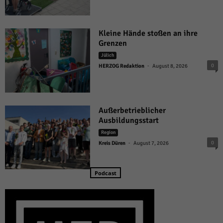
Kleine Hände stoßen an ihre
Grenzen
Jülich
-
0
HERZOG Redaktion
August 8, 2026
Außerbetrieblicher
Ausbildungsstart
Region
-
0
Kreis Düren
August 7, 2026
Podcast