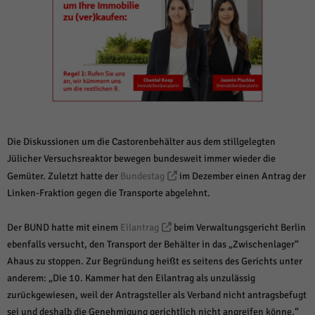
weitere Informationen anzeigen lassen und so nur bestimmte Cookies
auswählen.
Alle akzeptieren
Speichern und weiter
Zurück
Datenschutzeinstellungen
Essenziell (1)
Essenzielle Cookies ermöglichen grundlegende Funktionen und sind für die
einwandfreie Funktion der Website erforderlich.
Die Diskussionen um die Castorenbehälter aus dem stillgelegten
Cookie-Informationen anzeigen
Jülicher Versuchsreaktor bewegen bundesweit immer wieder die
Gemüter. Zuletzt hatte der
Bundestag
im Dezember einen Antrag der
Sta
Statistiken (1)
Linken-Fraktion gegen die Transporte abgelehnt.
Statistik Cookies erfassen Informationen anonym. Diese Informationen helfen
uns zu verstehen, wie unsere Besucher unsere Website nutzen.
Der BUND hatte mit einem
Eilantrag
beim Verwaltungsgericht Berlin
Cookie-Informationen anzeigen
ebenfalls versucht, den Transport der Behälter in das „Zwischenlager“
Ahaus zu stoppen. Zur Begründung heißt es seitens des Gerichts unter
Mar
Marketing (1)
anderem: „Die 10. Kammer hat den Eilantrag als unzulässig
Marketing-Cookies werden von Drittanbietern oder Publishern verwendet,
zurückgewiesen, weil der Antragsteller als Verband nicht antragsbefugt
um personalisierte Werbung anzuzeigen. Sie tun dies, indem sie Besucher
sei und deshalb die Genehmigung gerichtlich nicht angreifen könne.“