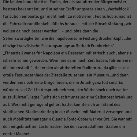
Die beiden brauchte Axel Fuchs, der als radfahrender Bürgermeister
bestens bekannt ist, und in seiner Eröffnungsrede einen „Werbeblock“
für Jülich einbaute, gar nicht mehr zu motivieren. Fuchs hob zunächst
die Fahrradfreundlichkeit Jülichs heraus – mit der Einschränkung „wir
wollen da noch besser werden“, – und lobte dann die
Sehenswürdigkeiten wie die napoleonische Festung Brückenkopf, „die
einzige französische Festungsanlage außerhalb Frankreichs“.
„Finanziell war es für Napoleon ein Desaster, militärisch auch, aber sie
ist sehr schön geworden. Wenn Sie dann noch Zeit haben, fahren Sie in
die Innenstadt!“, rief er den abfahrbereiten Radlern zu, da gäbe es die
große Festungsanlage der Zitadelle zu sehen, ein Museum „und dann
werden Sie noch viele Dinge finden, die in Jülich ganz toll sind. Es
würde zu viel Zeit in Anspruch nehmen, den Werbeblock noch weiter
auszuführen“, legte Fuchs sich schmunzelnd eine Selbstbeschränkung
auf. Wer nicht genügend gehört hatte, konnte sich am Stand des
städtischen Stadtmarketing in der Muschel mit Material versorgen und
auch Mobilitätsmanagerin Claudia Tonic-Cober war vor Ort. Sie war mit
den mitgebrachten Lastenrädern bei den zweiradaffinen Gästen ein
echter Magnet.