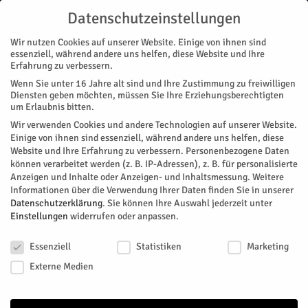
Datenschutzeinstellungen
Wir nutzen Cookies auf unserer Website. Einige von ihnen sind
essenziell, während andere uns helfen, diese Website und Ihre
Erfahrung zu verbessern.
Wenn Sie unter 16 Jahre alt sind und Ihre Zustimmung zu freiwilligen
Start
Galerie
Galerie 2022
Grandioses Starterbild
Diensten geben möchten, müssen Sie Ihre Erziehungsberechtigten
GALERIE
GALERIE 2022
STADTTEILE
JÜLICH
NACHRICHTEN
REGION
um Erlaubnis bitten.
Grandioses Starterbild
Wir verwenden Cookies und andere Technologien auf unserer Website.
Einige von ihnen sind essenziell, während andere uns helfen, diese
Website und Ihre Erfahrung zu verbessern.
Personenbezogene Daten
Dafür steht die Stadt schon mal eine viertel Stunde lang still:
können verarbeitet werden (z. B. IP-Adressen), z. B. für personalisierte
2 x 550 Radler starteten "high Moon" zur 12. NRW-Radtour
Anzeigen und Inhalte oder Anzeigen- und Inhaltsmessung.
Weitere
am Jülicher Brückenkopf-Park. Über die Rurbrücke machte
Informationen über die Verwendung Ihrer Daten finden Sie in unserer
sie sich über die Hauptverkehrsader, vorbei an Rathaus und
Datenschutzerklärung
.
Sie können Ihre Auswahl jederzeit unter
Einstellungen
widerrufen oder anpassen.
Bahnhof auf den Weg.
Datenschutzeinstellungen
Von
Dorothée Schenk
-
Juli 8, 2022
296
0
Essenziell
Statistiken
Marketing
Externe Medien
Facebook
Twitter