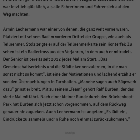
über Websites hinweg verfolgen.
war letztlich glücklich, als alle Fahrerinnen und Fahrer sich auf den
Cookie-Informationen anzeigen
Weg machten.
Ext
Externe Medien (6)
Armin Lechermann war einer von denen, die ganz weit vorne waren.
Inhalte von Videoplattformen und Social-Media-Plattformen werden
Platziert mit seinem Rad im vorderen Drittel der Gruppe, wie auch als
standardmäßig blockiert. Wenn Cookies von externen Medien akzeptiert
werden, bedarf der Zugriff auf diese Inhalte keiner manuellen Einwilligung
Teilnehmer. Stolz zeigte er auf der Teilnehmerkarte sein Konterfei: Zu
mehr.
sehen ist ein Radlertross aus den Vorjahren, in dem auch er mitradelt.
Cookie-Informationen anzeigen
Der Senior ist bereits seit 2012 jedes Mal am Start. „Das
Gemeinschaftserlebnis und die Städte kennenzulernen, in die man
Datenschutzerklärung
Impressum
powered by Borlabs Cookie
sonst nicht so kommt“, ist eine der Motivationen und lachend erzählt er
von den Übernachtungen in Turnhallen. „Manche sagen auch Sägewerk
dazu“ grinst er breit. Mit zu seinem „Team“ gehört Ralf Durben, der das
vierte Mal mitfährt. Nach einer kleiner Runde durch den Brückenkopf-
Park hat Durben sich jetzt schon vorgenommen, auf dem Rückweg
genauer hinzugucken. Auch Lechermann ist angetan: „Es lädt ein,
Eindrücke zu sammeln und in Ruhe noch einmal zurückzukommen.“
- Anzeige -