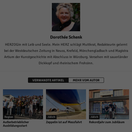
Dorothée Schenk
HERZOGin mit Leib und Seele. Mein HERZ schlägt Muttkrat, Redakteurin gelernt
bei der Westdeutschen Zeitung in Neuss, Krefeld, Mönchengladbach und Magistra
Artium der Kunstgeschichte mit Abschluss in Würzburg. Versehen mit sauerländer
Dickkopf und rheinischem Frohsinn.
VERWANDTE ARTIKEL
MEHR VOM AUTOR
Region
Jülich
Jülich
Außerbetrieblicher
Zeppelin ist auf Messfahrt
Rekordjahr zum Jubiläum
Ausbildungsstart