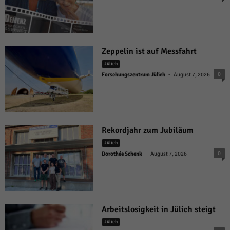
Zeppelin ist auf Messfahrt
Jülich
-
0
Forschungszentrum Jülich
August 7, 2026
Rekordjahr zum Jubiläum
Jülich
-
0
Dorothée Schenk
August 7, 2026
Arbeitslosigkeit in Jülich steigt
Jülich