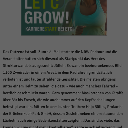
weitere Informationen anzeigen lassen und so nur bestimmte Cookies
auswählen.
Alle akzeptieren
Speichern und weiter
Zurück
Datenschutzeinstellungen
Essenziell (1)
Essenzielle Cookies ermöglichen grundlegende Funktionen und sind für die
Das Dutzend ist voll. Zum 12. Mal startete die NRW Radtour und die
einwandfreie Funktion der Website erforderlich.
Veranstalter hatten sich diesmal als Startpunkt das Herz des
Cookie-Informationen anzeigen
Strukturwandels ausgesucht: Jülich. Es war ein beeindruckendes Bild:
1100 Zweiräder in einem Areal, in dem Radfahren grundsätzlich
Sta
Statistiken (1)
verboten ist und lauter strahlende Gesichter. Die meisten übrigens
Statistik Cookies erfassen Informationen anonym. Diese Informationen helfen
unter einem Helm zu sehen, die dazu – wie auch manches Fahrrad –
uns zu verstehen, wie unsere Besucher unsere Website nutzen.
herrlich geschmückt waren. Gern genommen: Maskottchen von Giraffe
Cookie-Informationen anzeigen
über Bär bis Frosch, die wie auch immer auf den Kopfbedeckungen
befestigt wurden. Mitten in dem bunten Treiben: Hajo Bülles, Prokurist
Mar
Marketing (1)
der Brückenkopf-Park GmbH, dessen Gesicht neben einem staunenden
Marketing-Cookies werden von Drittanbietern oder Publishern verwendet,
Lächeln auch einige Bedenkensfalten zeigten: „Das sind so viele, das
um personalisierte Werbung anzuzeigen. Sie tun dies, indem sie Besucher
können wir gar nicht mehr kontrollieren“, sagte er achselzuckend und