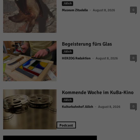
Jülich
-
0
Museum Zitadelle
August 8, 2026
Begeisterung fürs Glas
Jülich
-
0
HERZOG Redaktion
August 8, 2026
Kommende Woche im KuBa-Kino
Jülich
-
0
Kulturbahnhof Jülich
August 8, 2026
Podcast