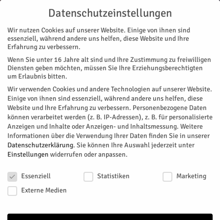
Datenschutzeinstellungen
Wir nutzen Cookies auf unserer Website. Einige von ihnen sind
essenziell, während andere uns helfen, diese Website und Ihre
Erfahrung zu verbessern.
Wenn Sie unter 16 Jahre alt sind und Ihre Zustimmung zu freiwilligen
Start
Stadtteile
Jülich
„Magische“ Qubits
Diensten geben möchten, müssen Sie Ihre Erziehungsberechtigten
STADTTEILE
JÜLICH
MAGAZIN
ZUKUNFT & WIRTSCHAFT
um Erlaubnis bitten.
„Magische“ Qubits
Wir verwenden Cookies und andere Technologien auf unserer Website.
Einige von ihnen sind essenziell, während andere uns helfen, diese
Website und Ihre Erfahrung zu verbessern.
Personenbezogene Daten
Quantencomputer gelten als Schlüsseltechnologie der
können verarbeitet werden (z. B. IP-Adressen), z. B. für personalisierte
Zukunft. Doch die Qubits genannten Recheneinheiten der
Anzeigen und Inhalte oder Anzeigen- und Inhaltsmessung.
Weitere
Computer reagieren empfindlich auf äußere Einflüsse.
Informationen über die Verwendung Ihrer Daten finden Sie in unserer
Jülicher Forschende haben jetzt einen Weg gefunden, diesen
Datenschutzerklärung
.
Sie können Ihre Auswahl jederzeit unter
Einstellungen
widerrufen oder anpassen.
Störungen zu begegnen.
Datenschutzeinstellungen
Von
Forschungszentrum Jülich
-
Februar 6, 2026
90
0
Essenziell
Statistiken
Marketing
Externe Medien
Facebook
Twitter