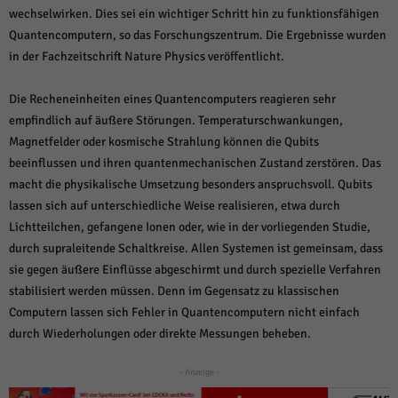
über Websites hinweg verfolgen.
wechselwirken. Dies sei ein wichtiger Schritt hin zu funktionsfähigen
Cookie-Informationen anzeigen
Quantencomputern, so das Forschungszentrum. Die Ergebnisse wurden
in der Fachzeitschrift Nature Physics veröffentlicht.
Ext
Externe Medien (6)
Inhalte von Videoplattformen und Social-Media-Plattformen werden
Die Recheneinheiten eines Quantencomputers reagieren sehr
standardmäßig blockiert. Wenn Cookies von externen Medien akzeptiert
empfindlich auf äußere Störungen. Temperaturschwankungen,
werden, bedarf der Zugriff auf diese Inhalte keiner manuellen Einwilligung
mehr.
Magnetfelder oder kosmische Strahlung können die Qubits
beeinflussen und ihren quantenmechanischen Zustand zerstören. Das
Cookie-Informationen anzeigen
macht die physikalische Umsetzung besonders anspruchsvoll. Qubits
Datenschutzerklärung
Impressum
powered by Borlabs Cookie
lassen sich auf unterschiedliche Weise realisieren, etwa durch
Lichtteilchen, gefangene Ionen oder, wie in der vorliegenden Studie,
durch supraleitende Schaltkreise. Allen Systemen ist gemeinsam, dass
sie gegen äußere Einflüsse abgeschirmt und durch spezielle Verfahren
stabilisiert werden müssen. Denn im Gegensatz zu klassischen
Computern lassen sich Fehler in Quantencomputern nicht einfach
durch Wiederholungen oder direkte Messungen beheben.
- Anzeige -