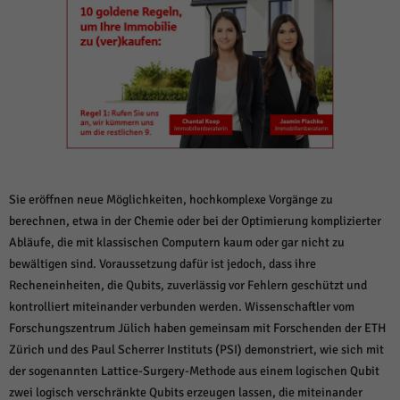
weitere Informationen anzeigen lassen und so nur bestimmte Cookies
auswählen.
Alle akzeptieren
Speichern und weiter
Zurück
Datenschutzeinstellungen
Essenziell (1)
Essenzielle Cookies ermöglichen grundlegende Funktionen und sind für die
einwandfreie Funktion der Website erforderlich.
Cookie-Informationen anzeigen
Sie eröffnen neue Möglichkeiten, hochkomplexe Vorgänge zu
berechnen, etwa in der Chemie oder bei der Optimierung komplizierter
Sta
Statistiken (1)
Abläufe, die mit klassischen Computern kaum oder gar nicht zu
Statistik Cookies erfassen Informationen anonym. Diese Informationen helfen
bewältigen sind. Voraussetzung dafür ist jedoch, dass ihre
uns zu verstehen, wie unsere Besucher unsere Website nutzen.
Recheneinheiten, die Qubits, zuverlässig vor Fehlern geschützt und
Cookie-Informationen anzeigen
kontrolliert miteinander verbunden werden. Wissenschaftler vom
Forschungszentrum Jülich haben gemeinsam mit Forschenden der ETH
Mar
Marketing (1)
Zürich und des Paul Scherrer Instituts (PSI) demonstriert, wie sich mit
der sogenannten Lattice-Surgery-Methode aus einem logischen Qubit
Marketing-Cookies werden von Drittanbietern oder Publishern verwendet,
um personalisierte Werbung anzuzeigen. Sie tun dies, indem sie Besucher
zwei logisch verschränkte Qubits erzeugen lassen, die miteinander