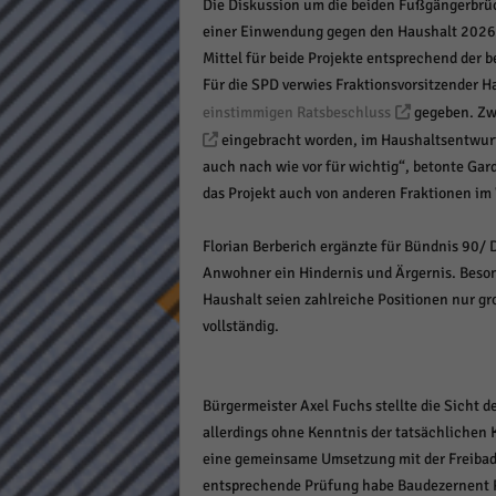
Die Diskussion um die beiden Fußgängerbrü
Daten
einer Einwendung gegen den Haushalt 2026 b
Ess
Mittel für beide Projekte entsprechend der 
Essen
Für die SPD verwies Fraktionsvorsitzender Ha
Funkt
einstimmigen Ratsbeschluss
gegeben. Zwa
eingebracht worden, im Haushaltsentwurf 
auch nach wie vor für wichtig“, betonte Gard
Stat
das Projekt auch von anderen Fraktionen im
Stati
wie u
Florian Berberich ergänzte für Bündnis 90/ D
Anwohner ein Hindernis und Ärgernis. Beson
Haushalt seien zahlreiche Positionen nur gr
Mar
vollständig.
Marke
Werbu
Bürgermeister Axel Fuchs stellte die Sicht 
allerdings ohne Kenntnis der tatsächlichen K
Ext
eine gemeinsame Umsetzung mit der Freibadb
Inhal
entsprechende Prüfung habe Baudezernent R
Wenn 