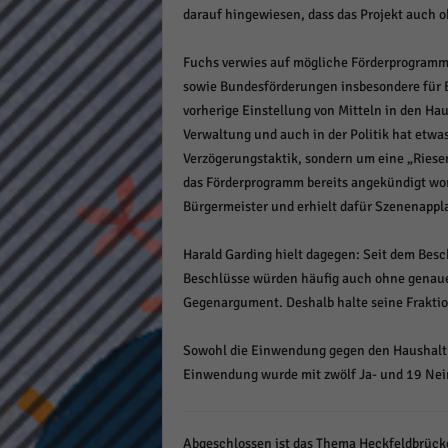
darauf hingewiesen, dass das Projekt auch o
keine
Fuchs verwies auf mögliche Förderprogramm
powe
sowie Bundesförderungen insbesondere für 
vorherige Einstellung von Mitteln in den Haus
Verwaltung und auch in der Politik hat etwa
Verzögerungstaktik, sondern um eine „Riese
das Förderprogramm bereits angekündigt word
Bürgermeister und erhielt dafür Szenenappl
Harald Garding hielt dagegen: Seit dem Besc
Beschlüsse würden häufig auch ohne genaue 
Gegenargument. Deshalb halte seine Fraktio
Sowohl die Einwendung gegen den Haushalt a
Einwendung wurde mit zwölf Ja- und 19 Ne
Abgeschlossen ist das Thema Heckfeldbrücke a