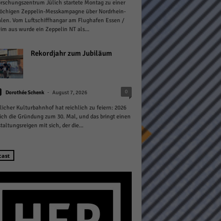
rschungszentrum Jülich startete Montag zu einer
öchigen Zeppelin-Messkampagne über Nordrhein-
len. Vom Luftschiffhangar am Flughafen Essen /
m aus wurde ein Zeppelin NT als...
Rekordjahr zum Jubiläum
Statistiken
-
0
hen,
Dorothée Schenk
August 7, 2026
licher Kulturbahnhof hat reichlich zu feiern: 2026
sich die Gründung zum 30. Mal, und das bringt einen
taltungsreigen mit sich, der die...
Marketing
rte
cast
Externe Medien
ert.