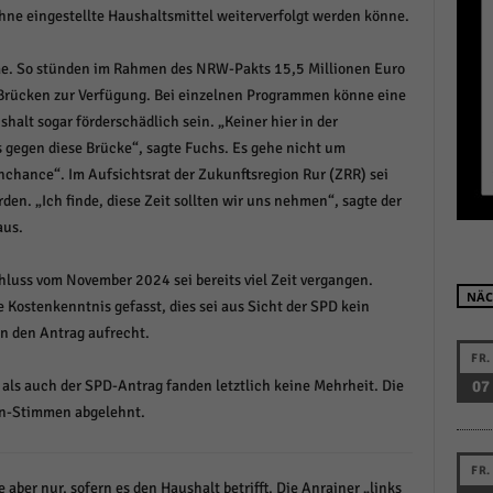
hne eingestellte Haushaltsmittel weiterverfolgt werden könne.
r manuellen Einwilligung mehr.
Cookie-Informationen anzeigen
e. So stünden im Rahmen des NRW-Pakts 15,5 Millionen Euro
Datenschutzerklärung
Im
red by Borlabs Cookie
Brücken zur Verfügung. Bei einzelnen Programmen könne eine
halt sogar förderschädlich sein. „Keiner hier in der
s gegen diese Brücke“, sagte Fuchs. Es gehe nicht um
nchance“. Im Aufsichtsrat der Zukunftsregion Rur (ZRR) sei
en. „Ich finde, diese Zeit sollten wir uns nehmen“, sagte der
aus.
hluss vom November 2024 sei bereits viel Zeit vergangen.
NÄC
Kostenkenntnis gefasst, dies sei aus Sicht der SPD kein
n den Antrag aufrecht.
FR.
ls auch der SPD-Antrag fanden letztlich keine Mehrheit. Die
07
in-Stimmen abgelehnt.
FR.
ber nur, sofern es den Haushalt betrifft. Die Anrainer „links