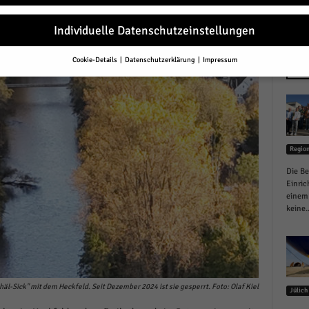
Individuelle Datenschutzeinstellungen
Cookie-Details
Datenschutzerklärung
Impressum
Datenschutzeinstellungen
NEU
Sie unter 16 Jahre alt sind und Ihre Zustimmung zu freiwilligen Diensten 
en, müssen Sie Ihre Erziehungsberechtigten um Erlaubnis bitten.
erwenden Cookies und andere Technologien auf unserer Website. Einige von
essenziell, während andere uns helfen, diese Website und Ihre Erfahrung zu
Regio
ssern.
Personenbezogene Daten können verarbeitet werden (z. B. IP-Adresse
r personalisierte Anzeigen und Inhalte oder Anzeigen- und Inhaltsmessung.
Die Be
re Informationen über die Verwendung Ihrer Daten finden Sie in unserer
Einric
schutzerklärung
.
einem 
finden Sie eine Übersicht über alle verwendeten Cookies. Sie können Ihre
keine..
lligung zu ganzen Kategorien geben oder sich weitere Informationen anzei
n und so nur bestimmte Cookies auswählen.
le akzeptieren
äl-Sick" mit dem Heckfeld. Seit Dezember 2024 ist sie gesperrt. Foto: Olaf Kiel
Jülich
eichern und weiter