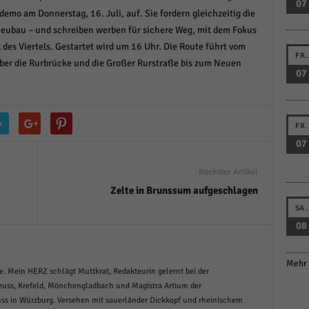
07
demo am Donnerstag, 16. Juli, auf. Sie fordern gleichzeitig die
eubau – und schreiben werben für sichere Weg, mit dem Fokus
des Viertels. Gestartet wird um 16 Uhr. Die Route führt vom
FR.
ber die Rurbrücke und die Großer Rurstraße bis zum Neuen
07
r
FR.
07
Nächster Artikel
Zelte in Brunssum aufgeschlagen
SA.
08
Mehr 
. Mein HERZ schlägt Muttkrat, Redakteurin gelernt bei der
uss, Krefeld, Mönchengladbach und Magistra Artium der
ss in Würzburg. Versehen mit sauerländer Dickkopf und rheinischem