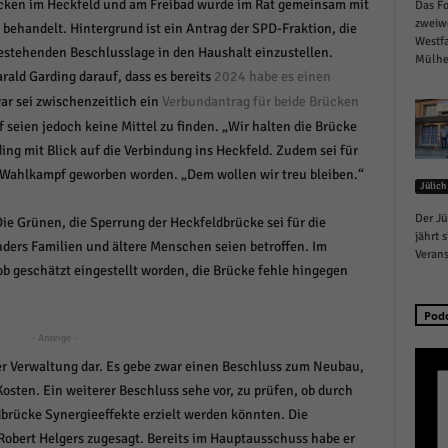
cken im Heckfeld und am Freibad wurde im Rat gemeinsam mit
Das Fo
schutzeinstellungen
zweiw
ehandelt. Hintergrund ist ein Antrag der SPD-Fraktion, die
enziell (1)
Westfa
bestehenden Beschlusslage in den Haushalt einzustellen.
Mülhei
zielle Cookies ermöglichen grundlegende Funktionen und sind für die einwandfreie
rald Garding darauf, dass es bereits
2024 habe es einen
ion der Website erforderlich.
r sei zwischenzeitlich ein
Verbundantrag für beide Brücken
Cookie-Informationen anzeigen
seien jedoch keine Mittel zu finden. „Wir halten die Brücke
ing mit Blick auf die Verbindung ins Heckfeld. Zudem sei für
istiken (1)
 Wahlkampf geworben worden. „Dem wollen wir treu bleiben.“
Jülich
stik Cookies erfassen Informationen anonym. Diese Informationen helfen uns zu verste
nsere Besucher unsere Website nutzen.
Der Jü
ie Grünen, die Sperrung der Heckfeldbrücke sei für die
Cookie-Informationen anzeigen
jährt 
ders Familien und ältere Menschen seien betroffen. Im
Verans
ob geschätzt eingestellt worden, die Brücke fehle hingegen
keting (1)
ting-Cookies werden von Drittanbietern oder Publishern verwendet, um personalisie
Pod
ng anzuzeigen. Sie tun dies, indem sie Besucher über Websites hinweg verfolgen.
- Anzeige -
Cookie-Informationen anzeigen
der Verwaltung dar. Es gebe zwar einen Beschluss zum Neubau,
osten. Ein weiterer Beschluss sehe vor, zu prüfen, ob durch
erne Medien (6)
rücke Synergieeffekte erzielt werden könnten. Die
te von Videoplattformen und Social-Media-Plattformen werden standardmäßig blocki
obert Helgers zugesagt. Bereits im Hauptausschuss habe er
Cookies von externen Medien akzeptiert werden, bedarf der Zugriff auf diese Inhalte