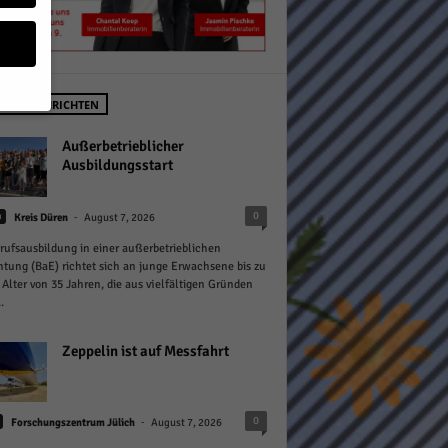
STE NACHRICHTEN
geben
Außerbetrieblicher
Ausbildungsstart
 ihnen
-
0
n
Kreis Düren
August 7, 2026
n), z.
rufsausbildung in einer außerbetrieblichen
htung (BaE) richtet sich an junge Erwachsene bis zu
Alter von 35 Jahren, die aus vielfältigen Gründen
.
gen
Zeppelin ist auf Messfahrt
Zurück
-
0
Forschungszentrum Jülich
August 7, 2026