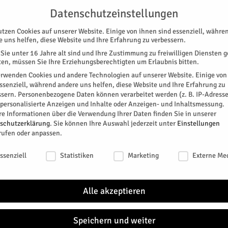
UNTERSTÜTZEN
KONTAKT
DATENSCHUTZ
IMPRESSUM
Datenschutzeinstellungen
utzen Cookies auf unserer Website. Einige von ihnen sind essenziell, währe
e uns helfen, diese Website und Ihre Erfahrung zu verbessern.
Sie unter 16 Jahre alt sind und Ihre Zustimmung zu freiwilligen Diensten 
en, müssen Sie Ihre Erziehungsberechtigten um Erlaubnis bitten.
erwenden Cookies und andere Technologien auf unserer Website. Einige von
essenziell, während andere uns helfen, diese Website und Ihre Erfahrung zu
ssern.
Personenbezogene Daten können verarbeitet werden (z. B. IP-Adresse
SPEZIAL
E-PAPER
KINO
GALERIE
TERM
r personalisierte Anzeigen und Inhalte oder Anzeigen- und Inhaltsmessung.
re Informationen über die Verwendung Ihrer Daten finden Sie in unserer
hance?
schutzerklärung
.
Sie können Ihre Auswahl jederzeit unter
Einstellungen
POLITIK
RATHAUS
rufen oder anpassen.
 oder Chance?
schutzeinstellungen
ssenziell
Statistiken
Marketing
Externe Me
0
Alle akzeptieren
r
Speichern und weiter