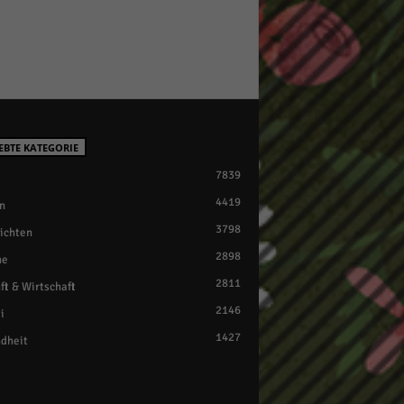
EBTE KATEGORIE
7839
4419
n
3798
ichten
2898
ne
2811
ft & Wirtschaft
2146
i
1427
dheit