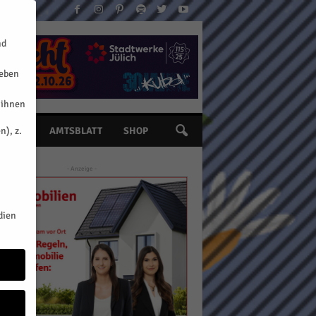
nd
geben
 ihnen
n), z.
INE
AMTSBLATT
SHOP
- Anzeige -
dien