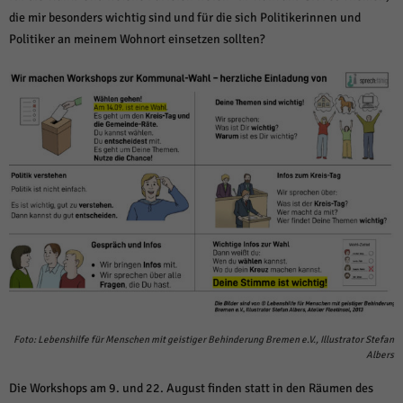
über Websites hinweg verfolgen.
die mir besonders wichtig sind und für die sich Politikerinnen und
Cookie-Informationen anzeigen
Politiker an meinem Wohnort einsetzen sollten?
Ext
Externe Medien (6)
Inhalte von Videoplattformen und Social-Media-Plattformen werden
standardmäßig blockiert. Wenn Cookies von externen Medien akzeptiert
werden, bedarf der Zugriff auf diese Inhalte keiner manuellen Einwilligung
mehr.
Cookie-Informationen anzeigen
Datenschutzerklärung
Impressum
powered by Borlabs Cookie
Foto: Lebenshilfe für Menschen mit geistiger Behinderung Bremen e.V., Illustrator Stefan
Albers
Die Workshops am 9. und 22. August finden statt in den Räumen des