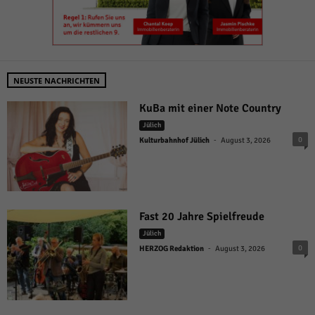
NEUSTE NACHRICHTEN
KuBa mit einer Note Country
Jülich
-
0
Kulturbahnhof Jülich
August 3, 2026
Fast 20 Jahre Spielfreude
Jülich
-
0
HERZOG Redaktion
August 3, 2026