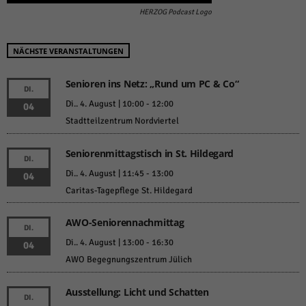
HERZOG Podcast Logo
NÄCHSTE VERANSTALTUNGEN
Senioren ins Netz: „Rund um PC & Co“
DI.
Di.. 4. August | 10:00
-
12:00
04
Stadtteilzentrum Nordviertel
Seniorenmittagstisch in St. Hildegard
DI.
Di.. 4. August | 11:45
-
13:00
04
Caritas-Tagepflege St. Hildegard
AWO-Seniorennachmittag
DI.
Di.. 4. August | 13:00
-
16:30
04
AWO Begegnungszentrum Jülich
Ausstellung: Licht und Schatten
DI.