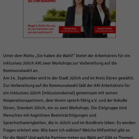
weitere Informationen anzeigen lassen und so nur bestimmte Cookies
auswählen.
Alle akzeptieren
Speichern und weiter
Zurück
Datenschutzeinstellungen
Essenziell (1)
Essenzielle Cookies ermöglichen grundlegende Funktionen und sind für die
Unter dem Motto „Sie haben die Wahl!“ bietet der Arbeitskreis für ein
einwandfreie Funktion der Website erforderlich.
inklusives Jülich AKI zwei Workshops zur Vorbereitung auf die
Cookie-Informationen anzeigen
Kommunalwahl an.
Am 14. September wird in der Stadt Jülich und im Kreis Düren gewählt.
Sta
Statistiken (1)
Zur Vorbereitung auf die Kommunalwahl lädt der AKI Arbeitskreis für
Statistik Cookies erfassen Informationen anonym. Diese Informationen helfen
ein inklusives Jülich (Inklusionsbeirat) gemeinsam mit seinen
uns zu verstehen, wie unsere Besucher unsere Website nutzen.
Kooperationspartnern, dem Verein sprech:fähig e.V. und der KokoBe
Cookie-Informationen anzeigen
Düren, Standort Jülich, ein zu zwei Workshops. Die Zielgruppe sind
Menschen mit kognitiven Beeinträchtigungen und
Mar
Marketing (1)
Sprachschwierigkeiten, die in Jülich und im Nordkreis leben. Es werden
Marketing-Cookies werden von Drittanbietern oder Publishern verwendet,
Fragen erörtert wie: Wie kann ich wählen? Welche Hilfsmittel gibt es
um personalisierte Werbung anzuzeigen. Sie tun dies, indem sie Besucher
für die Wahl? Und welche Parteien treten zur Wahl an? Gibt es Themen,