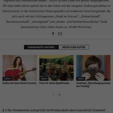
Hightech auf historischem Boden - Jülich ist eine Stadt mit großer Vergangenheit.
Mit über 2000 Jahren gehört sie zu den Orten mit der längsten Siedlungstradition in
Deutschland. In der historischen Festungsstadt und modernen Forschungsstadt, die
sich auch mit den Schlagworten „Stadt im Grünen“, „Einkaufsstadt“,
Renaissancestadt“, „Herzogstadt“ und „kinder- und familienfreundliche“ Stadt
kennzeichnen lässt, leben heute ca. 33.000 Menschen.
VERWANDTE ARTIKEL
MEHR VOM AUTOR
Jülich
Jülich
Jülich
KuBa mit einer Note Country
Fast 20 Jahre Spielfreude
Zweimal „Künstlergespräche
am Freitag“
§ 1 Der Kommentar entspricht im Printprodukt dem Leserbrief. Erwartet