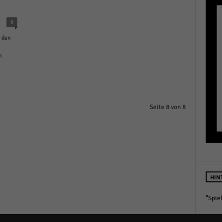
r manuellen Einwilligung mehr.
Cookie-Informationen anzeigen
0
Datenschutzerklärung
Im
red by Borlabs Cookie
 den
n
Seite 8 von 8
HIN
"Spie