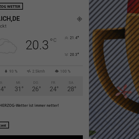
ZOG WETTER
ICH,DE
ckt
°
21.4
°
C
20.3
Statistiken
°
20.3
hen,
93 %
2.5kmh
100 %
DI.
MI.
DO.
FR.
SA.
Marketing
34
°
31
°
26
°
24
°
28
°
rte
HERZOG-Wetter ist immer netter!
Externe Medien
cast
ert.