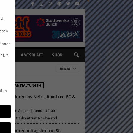
nd
geben
 ihnen
n), z.
INE
AMTSBLATT
SHOP
Neueste
HSTE VERANSTALTUNGEN
dien
Senioren ins Netz: „Rund um PC &
Co“
Di.. 4. August | 10:00
-
12:00
Stadtteilzentrum Nordviertel
Seniorenmittagstisch in St.