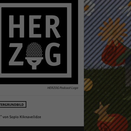
pressum
HERZOG Podcast Logo
TERGRUNDBILD
l" von Sopio Kiknavelidze