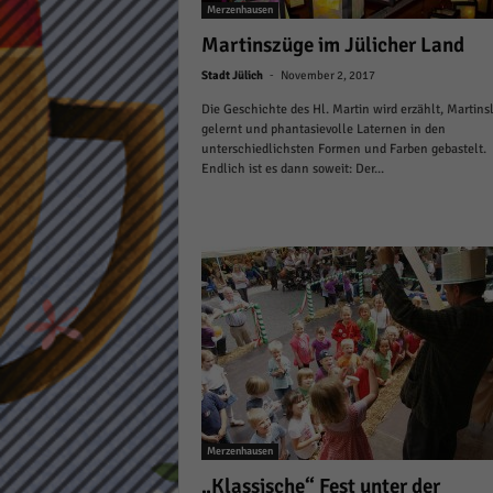
Merzenhausen
Daten
Ess
Martinszüge im Jülicher Land
Essen
-
Stadt Jülich
November 2, 2017
Funkt
Die Geschichte des Hl. Martin wird erzählt, Martinsl
gelernt und phantasievolle Laternen in den
unterschiedlichsten Formen und Farben gebastelt.
Stat
Endlich ist es dann soweit: Der...
Stati
wie u
Mar
Marke
Werbu
Ext
Merzenhausen
Inhal
„Klassische“ Fest unter der
Wenn 