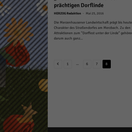
prächtigen Dorflinde
keine
-
HERZOG Redaktion
Mai 25, 2016
powe
Die Merzenhausener Landwirtschaft prägt bis heute
Charakter des Straßendorfes am Merzbach. Zu den
Attraktionen zum "Dorffest unter der Linde" gehöre
darum auch ganz...
...
1
6
7
8