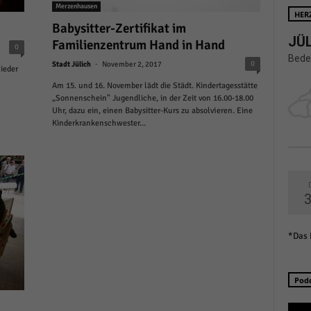
Merzenhausen
schutzeinstellungen
HER
enziell (1)
Babysitter-Zertifikat im
JÜL
Familienzentrum Hand in Hand
zielle Cookies ermöglichen grundlegende Funktionen und sind für die einwandfreie
0
ion der Website erforderlich.
Bede
-
0
Stadt Jülich
November 2, 2017
ieder
Cookie-Informationen anzeigen
Am 15. und 16. November lädt die Städt. Kindertagesstätte
„Sonnenschein" Jugendliche, in der Zeit von 16.00-18.00
istiken (1)
Uhr, dazu ein, einen Babysitter-Kurs zu absolvieren. Eine
Kinderkrankenschwester...
stik Cookies erfassen Informationen anonym. Diese Informationen helfen uns zu verste
nsere Besucher unsere Website nutzen.
Cookie-Informationen anzeigen
keting (1)
ting-Cookies werden von Drittanbietern oder Publishern verwendet, um personalisie
ng anzuzeigen. Sie tun dies, indem sie Besucher über Websites hinweg verfolgen.
*Das 
Cookie-Informationen anzeigen
erne Medien (6)
Pod
te von Videoplattformen und Social-Media-Plattformen werden standardmäßig blocki
Cookies von externen Medien akzeptiert werden, bedarf der Zugriff auf diese Inhalte