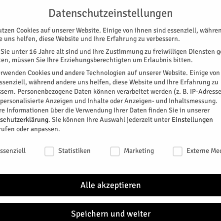
G
UNTERSTÜTZEN
KONTAKT
DATENSCHUTZ
IMPRESSUM
Datenschutzeinstellungen
utzen Cookies auf unserer Website. Einige von ihnen sind essenziell, währe
e uns helfen, diese Website und Ihre Erfahrung zu verbessern.
Sie unter 16 Jahre alt sind und Ihre Zustimmung zu freiwilligen Diensten 
en, müssen Sie Ihre Erziehungsberechtigten um Erlaubnis bitten.
erwenden Cookies und andere Technologien auf unserer Website. Einige von
essenziell, während andere uns helfen, diese Website und Ihre Erfahrung zu
ssern.
Personenbezogene Daten können verarbeitet werden (z. B. IP-Adresse
SPEZIAL
E-PAPER
KINO
GALERIE
TERM
r personalisierte Anzeigen und Inhalte oder Anzeigen- und Inhaltsmessung.
re Informationen über die Verwendung Ihrer Daten finden Sie in unserer
ROICH
DAUBENRATH
JÜLICH
KIRCHBERG
schutzerklärung
.
Sie können Ihre Auswahl jederzeit unter
Einstellungen
rufen oder anpassen.
NÄC
schutzeinstellungen
usen
ssenziell
Statistiken
Marketing
Externe Me
DI.
04
Alle akzeptieren
Speichern und weiter
DI.