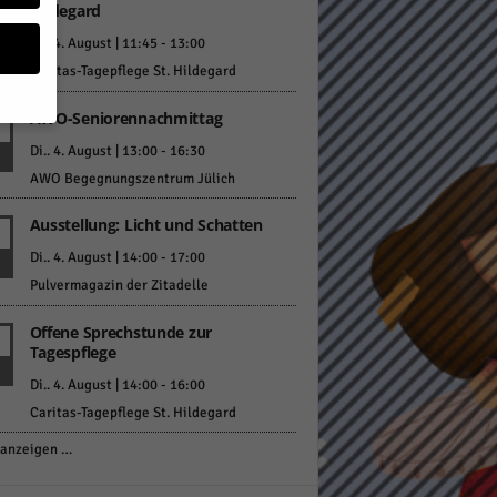
Hildegard
Di.. 4. August | 11:45
-
13:00
Caritas-Tagepflege St. Hildegard
AWO-Seniorennachmittag
Di.. 4. August | 13:00
-
16:30
geben
AWO Begegnungszentrum Jülich
 ihnen
Ausstellung: Licht und Schatten
n), z.
Di.. 4. August | 14:00
-
17:00
Pulvermagazin der Zitadelle
Offene Sprechstunde zur
gen
Tagespflege
Di.. 4. August | 14:00
-
16:00
Caritas-Tagepflege St. Hildegard
Zurück
anzeigen …