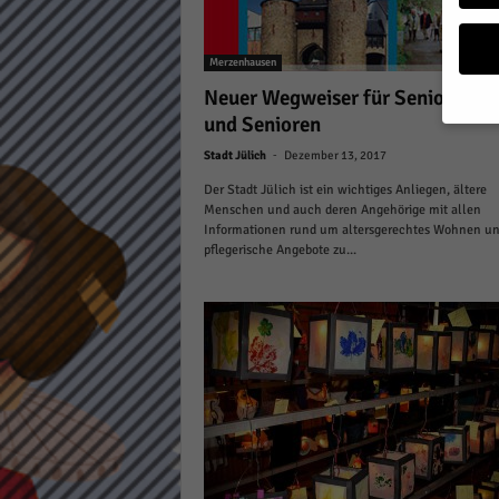
a
g
Merzenhausen
a
z
Neuer Wegweiser für Seniorinne
i
und Senioren
n
-
Stadt Jülich
Dezember 13, 2017
Wenn 
möcht
Der Stadt Jülich ist ein wichtiges Anliegen, ältere
Wir v
Menschen und auch deren Angehörige mit allen
sind 
Informationen rund um altersgerechtes Wohnen u
verbe
pflegerische Angebote zu...
B. fü
Weite
Daten
Hier 
Einwi
lasse
Al
Sp