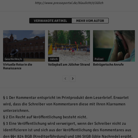
http://www.presseportal.de/blaulicht/r/Jülich
VERWANDTE ARTIKEL
MEHR VOM AUTOR
Geschichte/n
Jülich
Polizei
Virtuelle Reise in die
Volleyball am Jülicher Strand
Betrügerische Anrufe
Renaissance
§ 1 Der Kommentar entspricht im Printprodukt dem Leserbrief. Erwartet
wird, dass die Schreiber von Kommentaren diese mit ihren Klarnamen
unterzeichnen.
§ 2 Ein Recht auf Veröffentlichung besteht nicht.
§ 3 Eine Veröffentlichung wird verweigert, wenn der Schreiber nicht zu
identifizieren ist und sich aus der Veröffentlichung des Kommentares aus
den §§< 824 BGB (Kreditgefährdung) und 186 StGB (üble Nachrede) ergibt.