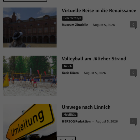
Virtuelle Reise in die Renaissance
Geschichte/n
-
0
Museum Zitadelle
August 5, 2026
Volleyball am Jülicher Strand
Jülich
-
0
Kreis Düren
August 5, 2026
Umwege nach Linnich
Mobilität
-
0
HERZOG Redaktion
August 5, 2026