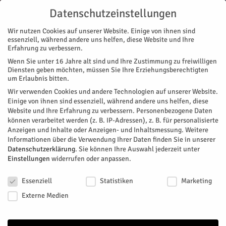
Datenschutzeinstellungen
Wir nutzen Cookies auf unserer Website. Einige von ihnen sind
essenziell, während andere uns helfen, diese Website und Ihre
Erfahrung zu verbessern.
Wenn Sie unter 16 Jahre alt sind und Ihre Zustimmung zu freiwilligen
Start
Stadtteile
Jülich
Alkoholisiert zur Hausdurchsuchung
Diensten geben möchten, müssen Sie Ihre Erziehungsberechtigten
STADTTEILE
JÜLICH
NACHRICHTEN
POLIZEI
um Erlaubnis bitten.
Alkoholisiert zur Hausdurchsuchung
Wir verwenden Cookies und andere Technologien auf unserer Website.
Einige von ihnen sind essenziell, während andere uns helfen, diese
Website und Ihre Erfahrung zu verbessern.
Personenbezogene Daten
Ein Zeuge reiste mit dem Auto zu einem
können verarbeitet werden (z. B. IP-Adressen), z. B. für personalisierte
Durchsuchungseinsatz an und bekam ein Strafverfahren
Anzeigen und Inhalte oder Anzeigen- und Inhaltsmessung.
Weitere
wegen Alkohols am Steuer. Das berichtet die Polizei.
Informationen über die Verwendung Ihrer Daten finden Sie in unserer
Datenschutzerklärung
.
Sie können Ihre Auswahl jederzeit unter
Von
Pressestelle Polizei
-
Juli 8, 2026
144
0
Einstellungen
widerrufen oder anpassen.
Datenschutzeinstellungen
Facebook
Twitter
Essenziell
Statistiken
Marketing
Externe Medien