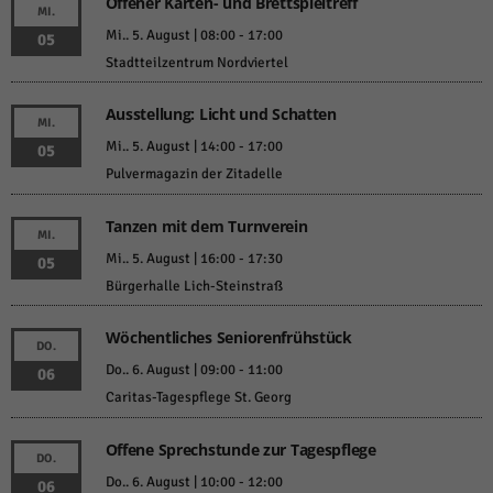
Offener Karten- und Brettspieltreff
MI.
Mi.. 5. August | 08:00
-
17:00
05
Stadtteilzentrum Nordviertel
Ausstellung: Licht und Schatten
MI.
Mi.. 5. August | 14:00
-
17:00
05
Pulvermagazin der Zitadelle
Tanzen mit dem Turnverein
MI.
Mi.. 5. August | 16:00
-
17:30
05
Bürgerhalle Lich-Steinstraß
Wöchentliches Seniorenfrühstück
DO.
Do.. 6. August | 09:00
-
11:00
06
Caritas-Tagespflege St. Georg
Offene Sprechstunde zur Tagespflege
DO.
Do.. 6. August | 10:00
-
12:00
06