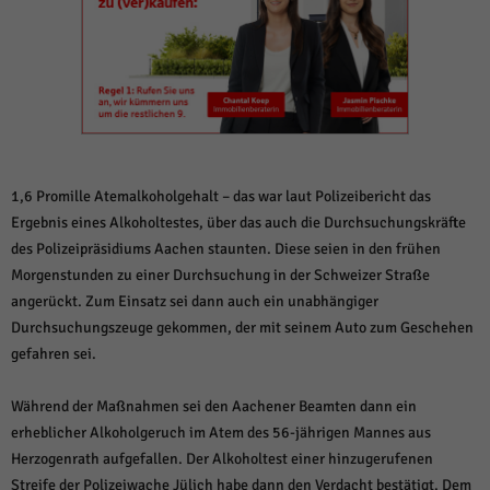
weitere Informationen anzeigen lassen und so nur bestimmte Cookies
auswählen.
Alle akzeptieren
Speichern und weiter
Zurück
Datenschutzeinstellungen
Essenziell (1)
Essenzielle Cookies ermöglichen grundlegende Funktionen und sind für die
1,6 Promille Atemalkoholgehalt – das war laut Polizeibericht das
einwandfreie Funktion der Website erforderlich.
Ergebnis eines Alkoholtestes, über das auch die Durchsuchungskräfte
Cookie-Informationen anzeigen
des Polizeipräsidiums Aachen staunten. Diese seien in den frühen
Morgenstunden zu einer Durchsuchung in der Schweizer Straße
Sta
Statistiken (1)
angerückt. Zum Einsatz sei dann auch ein unabhängiger
Statistik Cookies erfassen Informationen anonym. Diese Informationen helfen
Durchsuchungszeuge gekommen, der mit seinem Auto zum Geschehen
uns zu verstehen, wie unsere Besucher unsere Website nutzen.
gefahren sei.
Cookie-Informationen anzeigen
Während der Maßnahmen sei den Aachener Beamten dann ein
Mar
Marketing (1)
erheblicher Alkoholgeruch im Atem des 56-jährigen Mannes aus
Marketing-Cookies werden von Drittanbietern oder Publishern verwendet,
Herzogenrath aufgefallen. Der Alkoholtest einer hinzugerufenen
um personalisierte Werbung anzuzeigen. Sie tun dies, indem sie Besucher
Streife der Polizeiwache Jülich habe dann den Verdacht bestätigt. Dem