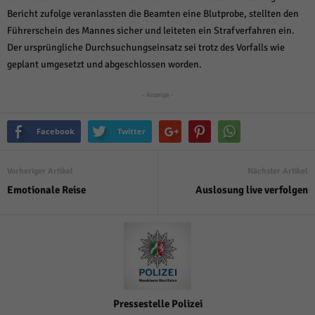
über Websites hinweg verfolgen.
Bericht zufolge veranlassten die Beamten eine Blutprobe, stellten den
Cookie-Informationen anzeigen
Führerschein des Mannes sicher und leiteten ein Strafverfahren ein.
Ext
Der ursprüngliche Durchsuchungseinsatz sei trotz des Vorfalls wie
Externe Medien (6)
geplant umgesetzt und abgeschlossen worden.
Inhalte von Videoplattformen und Social-Media-Plattformen werden
standardmäßig blockiert. Wenn Cookies von externen Medien akzeptiert
- Anzeige -
werden, bedarf der Zugriff auf diese Inhalte keiner manuellen Einwilligung
mehr.
Cookie-Informationen anzeigen
Facebook
Twitter
Datenschutzerklärung
Impressum
powered by Borlabs Cookie
Vorheriger Artikel
Nächster Artikel
Emotionale Reise
Auslosung live verfolgen
Pressestelle Polizei