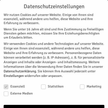
Datenschutzeinstellungen
Wir nutzen Cookies auf unserer Website. Einige von ihnen sind
essenziell, während andere uns helfen, diese Website und Ihre
Erfahrung zu verbessern.
Wenn Sie unter 16 Jahre alt sind und Ihre Zustimmung zu freiwilligen
Start
Stadtteile
Jülich
Einbruch in zwei Wohnungen
Diensten geben möchten, müssen Sie Ihre Erziehungsberechtigten
STADTTEILE
JÜLICH
NACHRICHTEN
POLIZEI
um Erlaubnis bitten.
Einbruch in zwei Wohnungen
Wir verwenden Cookies und andere Technologien auf unserer Website.
Einige von ihnen sind essenziell, während andere uns helfen, diese
Website und Ihre Erfahrung zu verbessern.
Personenbezogene Daten
In der Röntgenstraße wurde laut Polizeibericht in zwei
können verarbeitet werden (z. B. IP-Adressen), z. B. für personalisierte
Wohnungen eines Mehrfamilienhauses eingebrochen. Nach
Anzeigen und Inhalte oder Anzeigen- und Inhaltsmessung.
Weitere
Zeugen wird gesucht.
Informationen über die Verwendung Ihrer Daten finden Sie in unserer
Datenschutzerklärung
.
Sie können Ihre Auswahl jederzeit unter
Von
Pressestelle Polizei
-
Mai 18, 2026
99
0
Einstellungen
widerrufen oder anpassen.
Datenschutzeinstellungen
Facebook
Twitter
Essenziell
Statistiken
Marketing
Externe Medien