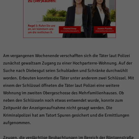
weitere Informationen anzeigen lassen und so nur bestimmte Cookies
auswählen.
Alle akzeptieren
Speichern und weiter
Zurück
Datenschutzeinstellungen
Essenziell (1)
Essenzielle Cookies ermöglichen grundlegende Funktionen und sind für die
Am vergangenen Wochenende verschafften sich die Täter laut Polizei
einwandfreie Funktion der Website erforderlich.
zunächst gewaltsam Zugang zu einer Hochparterre-Wohnung. Auf der
Cookie-Informationen anzeigen
Suche nach Diebesgut seien Schubladen und Schränke durchwühlt
worden. Erbeuten konnten die Täter unter anderem zwei Schlüssel. Mit
Sta
Statistiken (1)
einem der Schlüssel öffneten die Täter laut Polizei eine weitere
Statistik Cookies erfassen Informationen anonym. Diese Informationen helfen
Wohnung im zweiten Obergeschosse des Mehrfamilienhauses. Ob
uns zu verstehen, wie unsere Besucher unsere Website nutzen.
neben den Schlüsseln noch etwas entwendet wurde, konnte zum
Cookie-Informationen anzeigen
Zeitpunkt der Anzeigenaufnahme nicht gesagt werden. Die
Kriminalpolizei hat am Tatort Spuren gesichert und die Ermittlungen
Mar
Marketing (1)
aufgenommen.
Marketing-Cookies werden von Drittanbietern oder Publishern verwendet,
um personalisierte Werbung anzuzeigen. Sie tun dies, indem sie Besucher
Zeugen, die verdächtige Beobachtungen im Bereich der Röntgenstraße