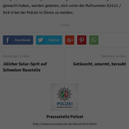
über Websites hinweg verfolgen.
gemacht haben, werden gebeten, sich unter der Rufnummer 02421 /
Cookie-Informationen anzeigen
949-0 bei der Polizei in Düren zu melden.
Ext
Externe Medien (6)
- Anzeige -
Inhalte von Videoplattformen und Social-Media-Plattformen werden
standardmäßig blockiert. Wenn Cookies von externen Medien akzeptiert
Facebook
Twitter
werden, bedarf der Zugriff auf diese Inhalte keiner manuellen Einwilligung
mehr.
Cookie-Informationen anzeigen
Vorheriger Artikel
Nächster Artikel
Datenschutzerklärung
Impressum
powered by Borlabs Cookie
Jülicher Solar-Sprit auf
Getäuscht, umarmt, beraubt
Schweizer Baustelle
Pressestelle Polizei
http://www.presseportal.de/blaulicht/r/Jülich