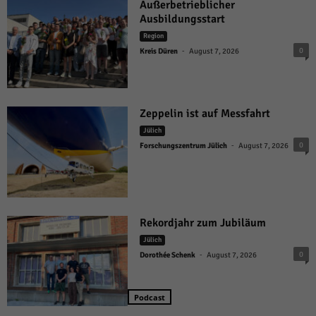
Außerbetrieblicher
Ausbildungsstart
Region
-
0
Kreis Düren
August 7, 2026
Zeppelin ist auf Messfahrt
Jülich
-
0
Forschungszentrum Jülich
August 7, 2026
Rekordjahr zum Jubiläum
Jülich
-
0
Dorothée Schenk
August 7, 2026
Podcast