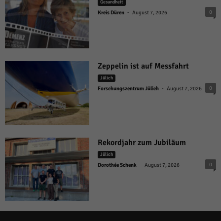
Gesundheit
-
0
Kreis Düren
August 7, 2026
Zeppelin ist auf Messfahrt
Jülich
-
0
Forschungszentrum Jülich
August 7, 2026
Rekordjahr zum Jubiläum
Jülich
-
0
Dorothée Schenk
August 7, 2026