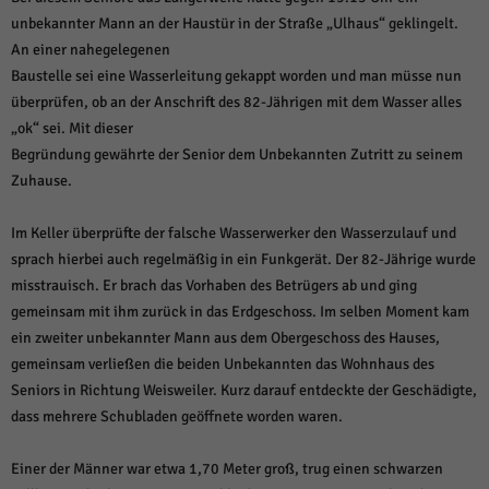
über Websites hinweg verfolgen.
unbekannter Mann an der Haustür in der Straße „Ulhaus“ geklingelt.
Cookie-Informationen anzeigen
An einer nahegelegenen
Ext
Externe Medien (6)
Baustelle sei eine Wasserleitung gekappt worden und man müsse nun
überprüfen, ob an der Anschrift des 82-Jährigen mit dem Wasser alles
Inhalte von Videoplattformen und Social-Media-Plattformen werden
„ok“ sei. Mit dieser
standardmäßig blockiert. Wenn Cookies von externen Medien akzeptiert
werden, bedarf der Zugriff auf diese Inhalte keiner manuellen Einwilligung
Begründung gewährte der Senior dem Unbekannten Zutritt zu seinem
mehr.
Zuhause.
Cookie-Informationen anzeigen
Im Keller überprüfte der falsche Wasserwerker den Wasserzulauf und
Datenschutzerklärung
Impressum
powered by Borlabs Cookie
sprach hierbei auch regelmäßig in ein Funkgerät. Der 82-Jährige wurde
misstrauisch. Er brach das Vorhaben des Betrügers ab und ging
gemeinsam mit ihm zurück in das Erdgeschoss. Im selben Moment kam
ein zweiter unbekannter Mann aus dem Obergeschoss des Hauses,
gemeinsam verließen die beiden Unbekannten das Wohnhaus des
Seniors in Richtung Weisweiler. Kurz darauf entdeckte der Geschädigte,
dass mehrere Schubladen geöffnete worden waren.
Einer der Männer war etwa 1,70 Meter groß, trug einen schwarzen