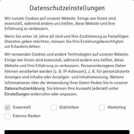
Datenschutzeinstellungen
Wir nutzen Cookies auf unserer Website. Einige von ihnen sind
essenziell, während andere uns helfen, diese Website und Ihre
Erfahrung zu verbessern.
Wenn Sie unter 16 Jahre alt sind und Ihre Zustimmung zu freiwilligen
Start
Polizei
Trickbetrügerei in der Region
Diensten geben möchten, müssen Sie Ihre Erziehungsberechtigten
POLIZEI
NACHRICHTEN
REGION
um Erlaubnis bitten.
Trickbetrügerei in der Region
Wir verwenden Cookies und andere Technologien auf unserer Website.
Einige von ihnen sind essenziell, während andere uns helfen, diese
Website und Ihre Erfahrung zu verbessern.
Personenbezogene Daten
Bereits am vergangenen Dienstag, so meldet die Polizei, fiel
können verarbeitet werden (z. B. IP-Adressen), z. B. für personalisierte
eine Seniorin in Düren auf Trickdiebe herein. Am Donnerstag
Anzeigen und Inhalte oder Anzeigen- und Inhaltsmessung.
Weitere
fielen falsche "Wasserwerker" in Langerwehe auf.
Informationen über die Verwendung Ihrer Daten finden Sie in unserer
Datenschutzerklärung
.
Sie können Ihre Auswahl jederzeit unter
Von
Pressestelle Polizei
-
Juni 24, 2023
113
0
Einstellungen
widerrufen oder anpassen.
Datenschutzeinstellungen
Facebook
Twitter
Essenziell
Statistiken
Marketing
Externe Medien