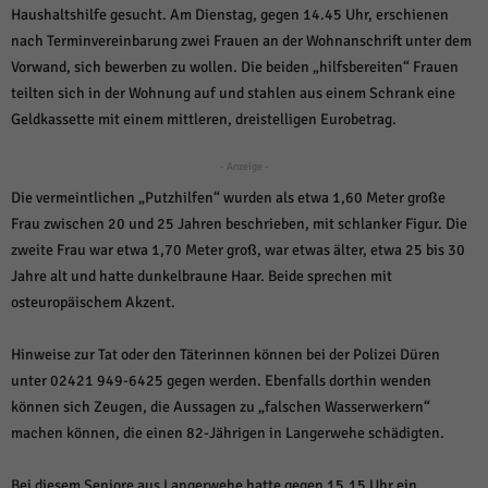
weitere Informationen anzeigen lassen und so nur bestimmte Cookies
Haushaltshilfe gesucht. Am Dienstag, gegen 14.45 Uhr, erschienen
auswählen.
nach Terminvereinbarung zwei Frauen an der Wohnanschrift unter dem
Vorwand, sich bewerben zu wollen. Die beiden „hilfsbereiten“ Frauen
Alle akzeptieren
Speichern und weiter
teilten sich in der Wohnung auf und stahlen aus einem Schrank eine
Zurück
Geldkassette mit einem mittleren, dreistelligen Eurobetrag.
Datenschutzeinstellungen
Essenziell (1)
- Anzeige -
Essenzielle Cookies ermöglichen grundlegende Funktionen und sind für die
Die vermeintlichen „Putzhilfen“ wurden als etwa 1,60 Meter große
einwandfreie Funktion der Website erforderlich.
Frau zwischen 20 und 25 Jahren beschrieben, mit schlanker Figur. Die
Cookie-Informationen anzeigen
zweite Frau war etwa 1,70 Meter groß, war etwas älter, etwa 25 bis 30
Jahre alt und hatte dunkelbraune Haar. Beide sprechen mit
Sta
Statistiken (1)
osteuropäischem Akzent.
Statistik Cookies erfassen Informationen anonym. Diese Informationen helfen
uns zu verstehen, wie unsere Besucher unsere Website nutzen.
Hinweise zur Tat oder den Täterinnen können bei der Polizei Düren
Cookie-Informationen anzeigen
unter 02421 949-6425 gegen werden. Ebenfalls dorthin wenden
können sich Zeugen, die Aussagen zu „falschen Wasserwerkern“
Mar
Marketing (1)
machen können, die einen 82-Jährigen in Langerwehe schädigten.
Marketing-Cookies werden von Drittanbietern oder Publishern verwendet,
um personalisierte Werbung anzuzeigen. Sie tun dies, indem sie Besucher
Bei diesem Seniore aus Langerwehe hatte gegen 15.15 Uhr ein