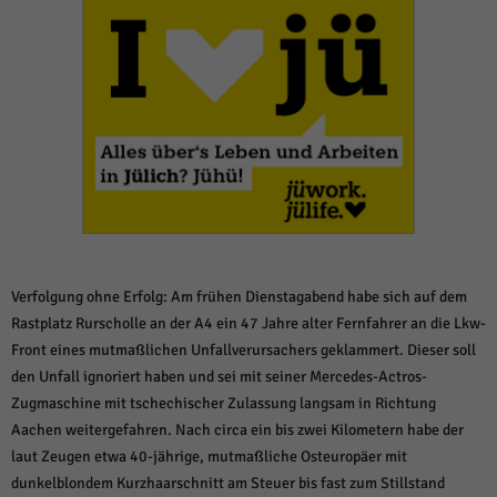
weitere Informationen anzeigen lassen und so nur bestimmte Cookies
auswählen.
Alle akzeptieren
Speichern und weiter
Zurück
Datenschutzeinstellungen
Essenziell (1)
Essenzielle Cookies ermöglichen grundlegende Funktionen und sind für die
einwandfreie Funktion der Website erforderlich.
Cookie-Informationen anzeigen
Sta
Statistiken (1)
Verfolgung ohne Erfolg: Am frühen Dienstagabend habe sich auf dem
Rastplatz Rurscholle an der A4 ein 47 Jahre alter Fernfahrer an die Lkw-
Statistik Cookies erfassen Informationen anonym. Diese Informationen helfen
uns zu verstehen, wie unsere Besucher unsere Website nutzen.
Front eines mutmaßlichen Unfallverursachers geklammert. Dieser soll
den Unfall ignoriert haben und sei mit seiner Mercedes-Actros-
Cookie-Informationen anzeigen
Zugmaschine mit tschechischer Zulassung langsam in Richtung
Mar
Marketing (1)
Aachen weitergefahren. Nach circa ein bis zwei Kilometern habe der
laut Zeugen etwa 40-jährige, mutmaßliche Osteuropäer mit
Marketing-Cookies werden von Drittanbietern oder Publishern verwendet,
um personalisierte Werbung anzuzeigen. Sie tun dies, indem sie Besucher
dunkelblondem Kurzhaarschnitt am Steuer bis fast zum Stillstand