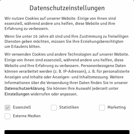
Datenschutzeinstellungen
Wir nutzen Cookies auf unserer Website. Einige von ihnen sind
essenziell, während andere uns helfen, diese Website und Ihre
Erfahrung zu verbessern.
Wenn Sie unter 16 Jahre alt sind und Ihre Zustimmung zu freiwilligen
Start
Nachrichten
Ungewöhnliche Verfolgungsjagd
Diensten geben möchten, müssen Sie Ihre Erziehungsberechtigten
NACHRICHTEN
POLIZEI
REGION
um Erlaubnis bitten.
Ungewöhnliche Verfolgungsjagd
Wir verwenden Cookies und andere Technologien auf unserer Website.
Einige von ihnen sind essenziell, während andere uns helfen, diese
Website und Ihre Erfahrung zu verbessern.
Personenbezogene Daten
Knapp entwischt: An einem A4-Rastplatz habe sich ein 47
können verarbeitet werden (z. B. IP-Adressen), z. B. für personalisierte
Jahre alter Mann am fahrenden Lkw eines mutmaßlichen
Anzeigen und Inhalte oder Anzeigen- und Inhaltsmessung.
Weitere
Unfallverursachers festgehalten. Der LKW-Fahrer habe den
Informationen über die Verwendung Ihrer Daten finden Sie in unserer
Außenspiegel des Mannes beschädigt, habe dies ignoriert und
Datenschutzerklärung
.
Sie können Ihre Auswahl jederzeit unter
Einstellungen
widerrufen oder anpassen.
sei anschließend vom Rastplatz gefahren. Es geschah am
Dienstag, den 2. Juni um 18 Uhr. Nun sucht die Polizei den
Datenschutzeinstellungen
Flüchtigen.
Essenziell
Statistiken
Marketing
Externe Medien
Von
Pressestelle Polizei
-
Juni 3, 2026
127
0
Facebook
Twitter