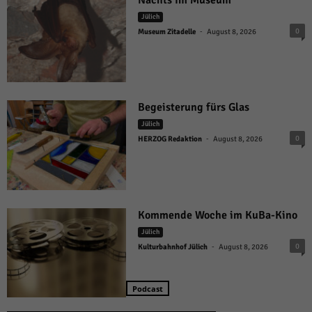
Jülich
-
0
Museum Zitadelle
August 8, 2026
Begeisterung fürs Glas
Jülich
-
0
HERZOG Redaktion
August 8, 2026
Kommende Woche im KuBa-Kino
Jülich
-
0
Kulturbahnhof Jülich
August 8, 2026
Podcast