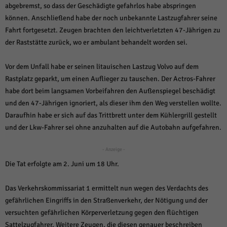
über Websites hinweg verfolgen.
abgebremst, so dass der Geschädigte gefahrlos habe abspringen
Cookie-Informationen anzeigen
können. Anschließend habe der noch unbekannte Lastzugfahrer seine
Fahrt fortgesetzt. Zeugen brachten den leichtverletzten 47-Jährigen zu
Ext
Externe Medien (6)
der Raststätte zurück, wo er ambulant behandelt worden sei.
Inhalte von Videoplattformen und Social-Media-Plattformen werden
standardmäßig blockiert. Wenn Cookies von externen Medien akzeptiert
Vor dem Unfall habe er seinen litauischen Lastzug Volvo auf dem
werden, bedarf der Zugriff auf diese Inhalte keiner manuellen Einwilligung
Rastplatz geparkt, um einen Auflieger zu tauschen. Der Actros-Fahrer
mehr.
habe dort beim langsamen Vorbeifahren den Außenspiegel beschädigt
Cookie-Informationen anzeigen
und den 47-Jährigen ignoriert, als dieser ihm den Weg verstellen wollte.
Datenschutzerklärung
Impressum
powered by Borlabs Cookie
Daraufhin habe er sich auf das Trittbrett unter dem Kühlergrill gestellt
und der Lkw-Fahrer sei ohne anzuhalten auf die Autobahn aufgefahren.
- Anzeige -
Die Tat erfolgte am 2. Juni um 18 Uhr.
Das Verkehrskommissariat 1 ermittelt nun wegen des Verdachts des
gefährlichen Eingriffs in den Straßenverkehr, der Nötigung und der
versuchten gefährlichen Körperverletzung gegen den flüchtigen
Sattelzugfahrer. Weitere Zeugen, die diesen genauer beschreiben