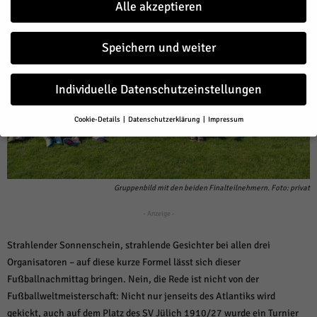
Alle akzeptieren
Speichern und weiter
Individuelle Datenschutzeinstellungen
Cookie-Details
Datenschutzerklärung
Impressum
Datenschutzeinstellungen
Wenn Sie unter 16 Jahre alt sind und Ihre Zustimmung zu freiwilligen
Diensten geben möchten, müssen Sie Ihre Erziehungsberechtigten
um Erlaubnis bitten.
Gruppenbild mit den beiden Finalteilnehmern. Foto: privat
Wir verwenden Cookies und andere Technologien auf unserer Website.
Einige von ihnen sind essenziell, während andere uns helfen, diese
- Anzeige -
Website und Ihre Erfahrung zu verbessern.
Personenbezogene Daten
können verarbeitet werden (z. B. IP-Adressen), z. B. für personalisierte
Strahlender Sonnenschein, strahlende Gesichter bei allen drei
Anzeigen und Inhalte oder Anzeigen- und Inhaltsmessung.
Weitere
Organisatoren – auf diese kurze Formel lässt sich dieser
Informationen über die Verwendung Ihrer Daten finden Sie in unserer
Fußballnachmittag bringen. Nein, die Rede ist nicht von der
Datenschutzerklärung
.
Hier finden Sie eine Übersicht über alle verwendeten Cookies. Sie
Fußballweltmeisterschaft: Nicht nur jenseits des Atlantiks wird
können Ihre Einwilligung zu ganzen Kategorien geben oder sich
gekickt, auch auf dem Platz des SV Jülich 1910/27 wurde ein Turnier