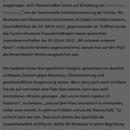
weitere Informationen anzeigen lassen und so nur bestimmte Cookies
ausgetragen. Acht Mannschaften traten auf Einladung von
Emmanuel
auswählen.
Ndahayo
von der Servicestelle Antidiskriminierung der Caritas, Mo
Alle akzeptieren
Speichern und weiter
Khomassi vom libanesischen Kulturverein Al Sadek und Volker Gerkens,
Geschäftsführer des SV Jülich 1912, gegeneinander an. Eröffnet wurde
Zurück
das Turnier mit einem Freundschaftsspiel zweier gemischter
Datenschutzeinstellungen
Jugendmannschaften des SV Jülich 1912. „Wir schonen unseren
Essenziell (1)
Rasen“, erläuterte Gerkens augenzwinkernd, warum man auf den Platz
Essenzielle Cookies ermöglichen grundlegende Funktionen und sind für die
des benachbarten Vereins ausgewichen war.
einwandfreie Funktion der Website erforderlich.
Cookie-Informationen anzeigen
Der Gedanke hinter dem sportlichen Ereignis: gemeinsam ein deutlich
Sta
Statistiken (1)
sichtbares Zeichen gegen Rassismus, Diskriminierung und
gesellschaftliche Ausgrenzung setzen. Wenn dann auch noch sichtbare
Statistik Cookies erfassen Informationen anonym. Diese Informationen helfen
Freude auf und neben dem Platz dazu kommt, kann man wohl
uns zu verstehen, wie unsere Besucher unsere Website nutzen.
konstatieren: Mission gelungen. „Bei uns im Verein spielen 13
Cookie-Informationen anzeigen
Nationen“, so Gerkens, „und auf dem Platz interessiert es niemanden,
Mar
Marketing (1)
woher einer kommt. Es geht um Fußball und um die Mannschaft.“ So
einfach kann das sein. Dass auch abseits des Spielfelds die
Marketing-Cookies werden von Drittanbietern oder Publishern verwendet,
Zusammenarbeit wichtig ist, stellte Mo Khomassi in seiner Begrüßung
um personalisierte Werbung anzuzeigen. Sie tun dies, indem sie Besucher