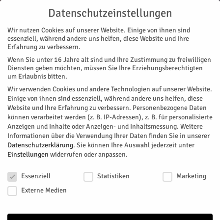
Datenschutzeinstellungen
Wir nutzen Cookies auf unserer Website. Einige von ihnen sind
essenziell, während andere uns helfen, diese Website und Ihre
Erfahrung zu verbessern.
Wenn Sie unter 16 Jahre alt sind und Ihre Zustimmung zu freiwilligen
Start
Polizei
Waffen gefunden, Verdächtige verhaftet
Diensten geben möchten, müssen Sie Ihre Erziehungsberechtigten
POLIZEI
NACHRICHTEN
REGION
um Erlaubnis bitten.
Waffen gefunden, Verdächtige
Wir verwenden Cookies und andere Technologien auf unserer Website.
Einige von ihnen sind essenziell, während andere uns helfen, diese
verhaftet
Website und Ihre Erfahrung zu verbessern.
Personenbezogene Daten
können verarbeitet werden (z. B. IP-Adressen), z. B. für personalisierte
Anzeigen und Inhalte oder Anzeigen- und Inhaltsmessung.
Weitere
Wie die Polizei erst jetzt mitteilte, dursuchte die Kripo in der
Informationen über die Verwendung Ihrer Daten finden Sie in unserer
vergangenen Woche gleich acht sogenannte "Tatobjekte" in
Datenschutzerklärung
.
Sie können Ihre Auswahl jederzeit unter
der Dürener Innenstadt. Anlass war der Verdacht des illegalen
Einstellungen
widerrufen oder anpassen.
Waffenhandels. Zwei Personen wurden vorläufig
Datenschutzeinstellungen
festgenommen.
Essenziell
Statistiken
Marketing
Externe Medien
Von
Pressestelle Polizei
-
Juni 22, 2026
117
0
Facebook
Twitter