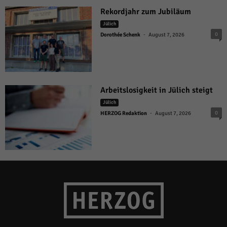
Rekordjahr zum Jubiläum
Jülich
-
0
Dorothée Schenk
August 7, 2026
Arbeitslosigkeit in Jülich steigt
Jülich
-
0
HERZOG Redaktion
August 7, 2026