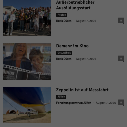
Außerbetrieblicher
Ausbildungsstart
Region
-
0
Kreis Düren
August 7, 2026
Demenz im Kino
Gesundheit
-
0
Kreis Düren
August 7, 2026
Zeppelin ist auf Messfahrt
Jülich
-
0
Forschungszentrum Jülich
August 7, 2026