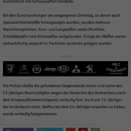
weitere Informationen anzeigen lassen und so nur bestimmte Cookies
mutmaßlich mit Schusswaffen handelte.
auswählen.
Bei den Durchsuchungen am vergangenen Dienstag, zu denen auch
Alle akzeptieren
Speichern und weiter
Spezialeinheitskräfte hinzugezogen wurden, wurden mehrere
Maschinenpistolen, Kurz- und Langwaffen sowie Munition,
Zurück
Schalldämpfer und Stichwaffen aufgefunden. Einige der Waffen waren
Datenschutzeinstellungen
Essenziell (1)
verkaufsfertig verpackt in Tierfutter versteckt gelagert worden.
Essenzielle Cookies ermöglichen grundlegende Funktionen und sind für die
einwandfreie Funktion der Website erforderlich.
- Anzeige -
Cookie-Informationen anzeigen
Sta
Statistiken (1)
Die Polizei stellte die gefundenen Gegenstände sicher und nahm den
Statistik Cookies erfassen Informationen anonym. Diese Informationen helfen
uns zu verstehen, wie unsere Besucher unsere Website nutzen.
53-jährigen Beschuldigten wegen des Verdachts des Verbrechens nach
Cookie-Informationen anzeigen
dem Kriegswaffenkontrollgesetz vorläufig fest. Auch ein 72-Jähriger,
der im Verdacht steht, Waffen bei dem 53-Jährigen erworben zu haben,
Mar
Marketing (1)
wurde vorläufig festgenommen.
Marketing-Cookies werden von Drittanbietern oder Publishern verwendet,
um personalisierte Werbung anzuzeigen. Sie tun dies, indem sie Besucher