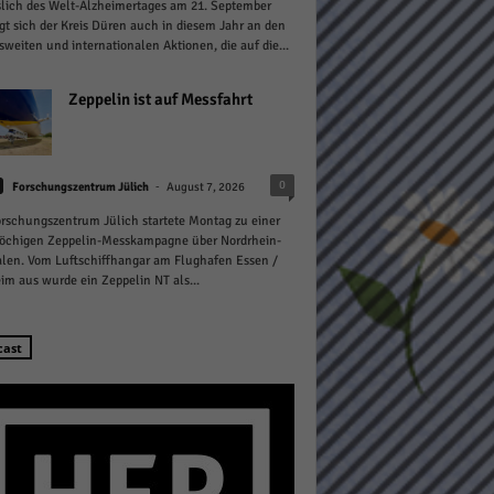
lich des Welt-Alzheimertages am 21. September
igt sich der Kreis Düren auch in diesem Jahr an den
weiten und internationalen Aktionen, die auf die...
Zeppelin ist auf Messfahrt
Statistiken
-
0
Forschungszentrum Jülich
August 7, 2026
hen,
rschungszentrum Jülich startete Montag zu einer
öchigen Zeppelin-Messkampagne über Nordrhein-
len. Vom Luftschiffhangar am Flughafen Essen /
m aus wurde ein Zeppelin NT als...
Marketing
rte
cast
Externe Medien
ert.