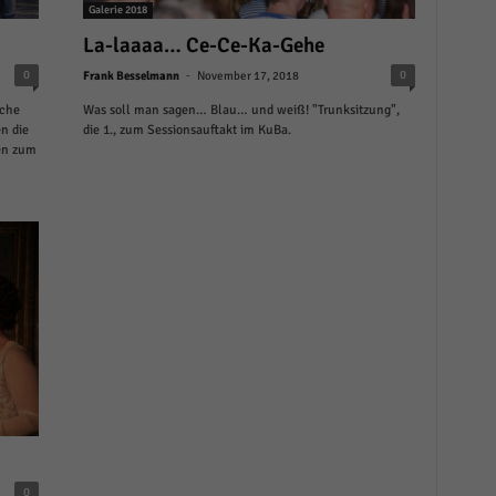
Galerie 2018
La-laaaa… Ce-Ce-Ka-Gehe
-
0
0
Frank Besselmann
November 17, 2018
sche
Was soll man sagen… Blau… und weiß! "Trunksitzung",
n die
die 1., zum Sessionsauftakt im KuBa.
en zum
0