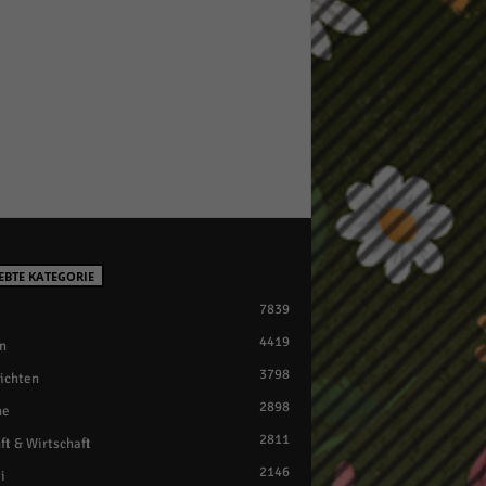
EBTE KATEGORIE
7839
4419
n
3798
ichten
2898
ne
2811
ft & Wirtschaft
2146
i