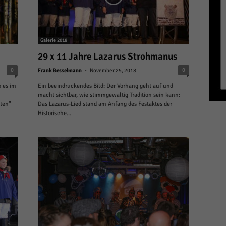
r manuellen Einwilligung mehr.
Cookie-Informationen anzeigen
Datenschutzerklärung
Im
red by Borlabs Cookie
Galerie 2018
29 x 11 Jahre Lazarus Strohmanus
-
0
0
Frank Besselmann
November 25, 2018
 es im
Ein beeindruckendes Bild: Der Vorhang geht auf und
macht sichtbar, wie stimmgewaltig Tradition sein kann:
ten"
Das Lazarus-Lied stand am Anfang des Festaktes der
Historische...