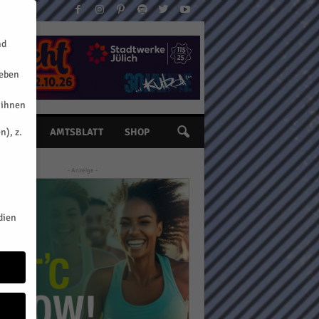
nd
geben
 ihnen
n), z.
INE
AMTSBLATT
SHOP
- Anzeige -
dien