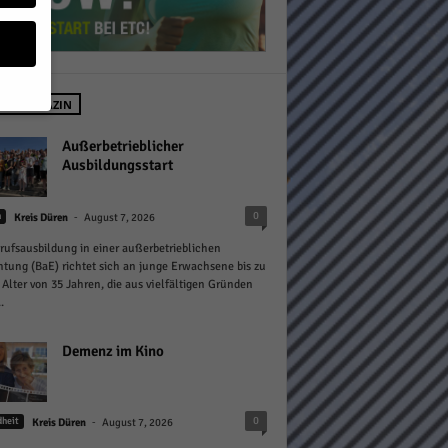
 IM MAGAZIN
geben
Außerbetrieblicher
Ausbildungsstart
 ihnen
-
0
n
Kreis Düren
August 7, 2026
n), z.
rufsausbildung in einer außerbetrieblichen
htung (BaE) richtet sich an junge Erwachsene bis zu
Alter von 35 Jahren, die aus vielfältigen Gründen
.
gen
Demenz im Kino
Zurück
-
0
heit
Kreis Düren
August 7, 2026