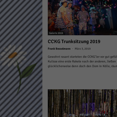
Daten
Ess
Essen
Funkt
Galerie 2019
Stat
CCKG Trunksitzung 2019
-
Frank Besselmann
März 3, 2019
Stati
wie u
Gewohnt rasant starteten die CCKG'ler vor gut gefül
Kulisse eine erste Rakete nach der anderen, ließen
glücklicherweise denn doch den Dom in Kölle, räum
Mar
Marke
Werbu
Ext
Inhal
Wenn 