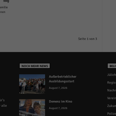
amilie
enen
Seite 1 von 3
NOCH MEHR NEWS
BELI
Jülich
Außerbetrieblicher
Ausbildungsstart
Regio
August 7, 2026
Nachr
Verei
r's
Demenz im Kino
 alle
Zukun
August 7, 2026
Polize