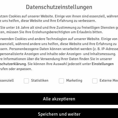
UNTERSTÜTZEN
KONTAKT
DATENSCHUTZ
IMPRESSUM
Datenschutzeinstellungen
utzen Cookies auf unserer Website. Einige von ihnen sind essenziell, währe
e uns helfen, diese Website und Ihre Erfahrung zu verbessern.
Sie unter 16 Jahre alt sind und Ihre Zustimmung zu freiwilligen Diensten 
en, müssen Sie Ihre Erziehungsberechtigten um Erlaubnis bitten.
erwenden Cookies und andere Technologien auf unserer Website. Einige von
essenziell, während andere uns helfen, diese Website und Ihre Erfahrung zu
ssern.
Personenbezogene Daten können verarbeitet werden (z. B. IP-Adresse
SPEZIAL
E-PAPER
KINO
GALERIE
TERM
r personalisierte Anzeigen und Inhalte oder Anzeigen- und Inhaltsmessung.
re Informationen über die Verwendung Ihrer Daten finden Sie in unserer
schutzerklärung
.
Sie können Ihre Auswahl jederzeit unter
Einstellungen
rufen oder anpassen.
schutzeinstellungen
ssenziell
Statistiken
Marketing
Externe Me
MMENTARE
 Hobbyfotograf. Er ist Haus- und Hoffotograf des HERZOG. So ist
Alle akzeptieren
ass man ihn auf den diversen Jülicher Brauchtums- und
rs mit einer Kamera und nicht mit einem Bier in der Hand sieht.
Speichern und weiter