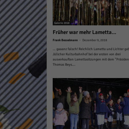
keine
powe
Galerie 2018
Früher war mehr Lametta…
-
Frank Besselmann
Dezember 9, 2018
… gaaanz falsch! Reichlich Lametta und Lichter gab
Jülicher Kulturbahnhof bei der ersten von drei
ausverkauften Lamettasitzungen mit dem "Präsiden
Thomas Beys....