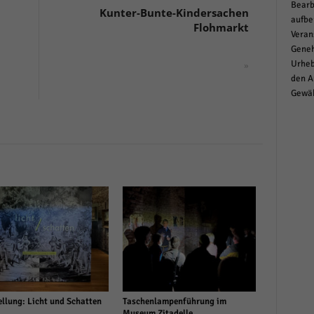
Bearb
Kunter-Bunte-Kindersachen
aufbe
Flohmarkt
Veran
Geneh
Urheb
»
den A
Gewäh
llung: Licht und Schatten
Taschenlampenführung im
Museum Zitadelle