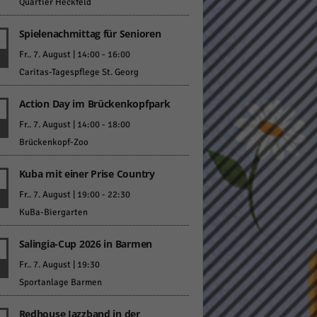
Quartier Heckfeld
Spielenachmittag für Senioren
Fr.. 7. August | 14:00
-
16:00
Caritas-Tagespflege St. Georg
Action Day im Brückenkopfpark
Statistiken
Fr.. 7. August | 14:00
-
18:00
hen,
Brückenkopf-Zoo
Kuba mit einer Prise Country
Marketing
Fr.. 7. August | 19:00
-
22:30
KuBa-Biergarten
rte
Salingia-Cup 2026 in Barmen
Fr.. 7. August | 19:30
Externe Medien
Sportanlage Barmen
ert.
Redhouse Jazzband in der