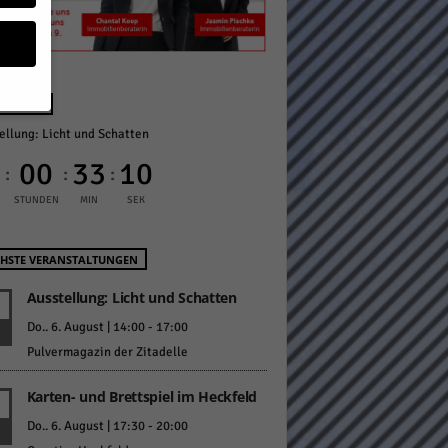
NÄCHST
ellung: Licht und Schatten
geben
0
00
33
09
:
:
:
 ihnen
STUNDEN
MIN
SEK
n), z.
HSTE VERANSTALTUNGEN
Ausstellung: Licht und Schatten
gen
Do.. 6. August | 14:00
-
17:00
Pulvermagazin der Zitadelle
Karten- und Brettspiel im Heckfeld
Zurück
Do.. 6. August | 17:30
-
20:00