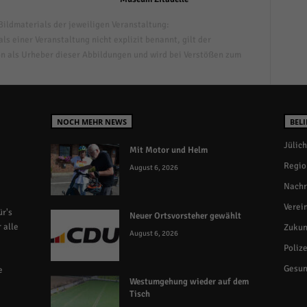
ildmaterials der jeweiligen Veranstaltung:
s einer Veranstaltung nicht explizit benannt, gilt der
n als Urheber dieser Abbildungen und wird bei Verstößen zum
NOCH MEHR NEWS
BELI
Jülich
Mit Motor und Helm
Regio
August 6, 2026
Nachr
Verei
r's
Neuer Ortsvorsteher gewählt
 alle
Zukun
August 6, 2026
Polize
Gesun
e
Westumgehung wieder auf dem
Tisch