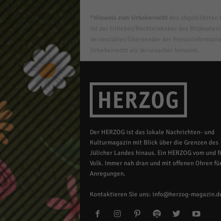
*Hinweis zum Urheberrecht
des abgebildeten B
Ist der Urheber/Rechteinhaber des Bildmaterial
Veranstalter/Übersender der Presseinformatio
Urheberrecht als Verursacher benannt.
Der HERZOG ist das lokale Nachrichten- und
Kulturmagazin mit Blick über die Grenzen des
Jülicher Landes hinaus. Ein HERZOG vom und fü
Volk. Immer nah dran und mit offenen Ohren für
Anregungen.
Kontaktieren Sie uns:
info@herzog-magazin.d