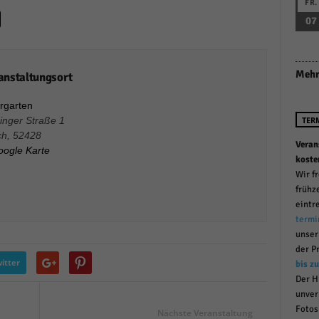
FR.
r manuellen Einwilligung mehr.
07
Cookie-Informationen anzeigen
Datenschutzerklärung
Im
red by Borlabs Cookie
Mehr
anstaltungsort
rgarten
inger Straße 1
TER
ch
,
52428
Veran
oogle Karte
koste
Wir f
frühz
eintr
termi
unse
der P
itter
bis z
Der H
unver
Fotos
Nächste Veranstaltung