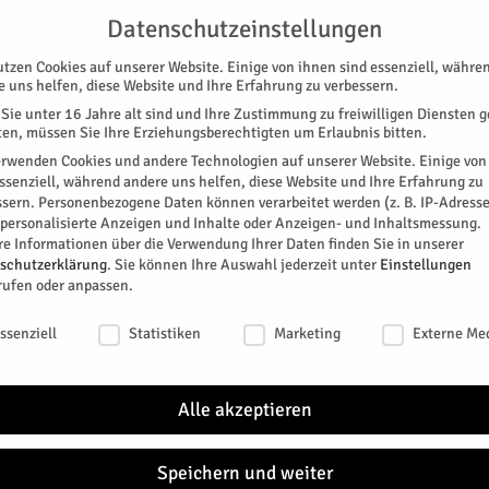
BUNG
UNTERSTÜTZEN
KONTAKT
DATENSCHUTZ
IMPRESSUM
Datenschutzeinstellungen
utzen Cookies auf unserer Website. Einige von ihnen sind essenziell, währe
e uns helfen, diese Website und Ihre Erfahrung zu verbessern.
Sie unter 16 Jahre alt sind und Ihre Zustimmung zu freiwilligen Diensten 
en, müssen Sie Ihre Erziehungsberechtigten um Erlaubnis bitten.
erwenden Cookies und andere Technologien auf unserer Website. Einige von
essenziell, während andere uns helfen, diese Website und Ihre Erfahrung zu
ssern.
Personenbezogene Daten können verarbeitet werden (z. B. IP-Adresse
SPEZIAL
E-PAPER
KINO
GALERIE
TERM
r personalisierte Anzeigen und Inhalte oder Anzeigen- und Inhaltsmessung.
re Informationen über die Verwendung Ihrer Daten finden Sie in unserer
schutzerklärung
.
Sie können Ihre Auswahl jederzeit unter
Einstellungen
rufen oder anpassen.
schutzeinstellungen
ssenziell
Statistiken
Marketing
Externe Me
den.
Alle akzeptieren
Speichern und weiter
itter