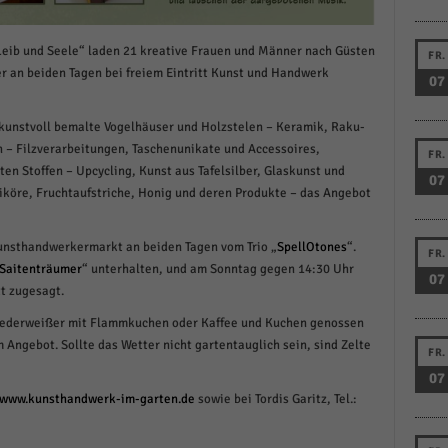
schutzeinstellungen
enziell (1)
Leib und Seele“ laden 21 kreative Frauen und Männer nach Güsten
FR.
zielle Cookies ermöglichen grundlegende Funktionen und sind für die einwandfreie
r an beiden Tagen bei freiem Eintritt Kunst und Handwerk
07
ion der Website erforderlich.
Cookie-Informationen anzeigen
 kunstvoll bemalte Vogelhäuser und Holzstelen – Keramik, Raku-
– Filzverarbeitungen, Taschenunikate und Accessoires,
istiken (1)
FR.
n Stoffen – Upcycling, Kunst aus Tafelsilber, Glaskunst und
07
stik Cookies erfassen Informationen anonym. Diese Informationen helfen uns zu verste
Liköre, Fruchtaufstriche, Honig und deren Produkte – das Angebot
nsere Besucher unsere Website nutzen.
Cookie-Informationen anzeigen
Kunsthandwerkermarkt an beiden Tagen vom Trio „
SpellOtones
“.
FR.
Saitenträumer
“ unterhalten, und am Sonntag gegen 14:30 Uhr
keting (1)
07
t zugesagt.
ting-Cookies werden von Drittanbietern oder Publishern verwendet, um personalisie
Federweißer mit Flammkuchen oder Kaffee und Kuchen genossen
ng anzuzeigen. Sie tun dies, indem sie Besucher über Websites hinweg verfolgen.
 Angebot. Sollte das Wetter nicht gartentauglich sein, sind Zelte
FR.
Cookie-Informationen anzeigen
07
erne Medien (6)
www.kunsthandwerk-im-garten.de
sowie bei Tordis Garitz, Tel.:
te von Videoplattformen und Social-Media-Plattformen werden standardmäßig blocki
Cookies von externen Medien akzeptiert werden, bedarf der Zugriff auf diese Inhalte