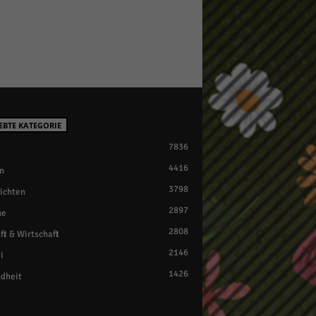
EBTE KATEGORIE
7836
4416
n
3798
ichten
2897
ne
2808
ft & Wirtschaft
2146
i
1426
dheit