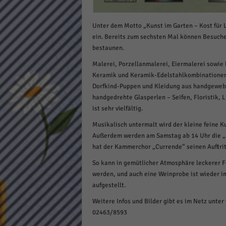
Daten
Ess
Unter dem Motto „Kunst im Garten – Kost für 
Essen
ein. Bereits zum sechsten Mal können Besuche
Funkt
bestaunen.
Malerei, Porzellanmalerei, Eiermalerei sowie
Keramik und Keramik-Edelstahlkombinationen 
Stat
Dorfkind-Puppen und Kleidung aus handgewebte
Stati
handgedrehte Glasperlen – Seifen, Floristik, 
wie u
ist sehr vielfältig.
Musikalisch untermalt wird der kleine feine 
Außerdem werden am Samstag ab 14 Uhr die „
Mar
hat der Kammerchor „Currende“ seinen Auftrit
Marke
So kann in gemütlicher Atmosphäre leckerer 
Werbu
werden, und auch eine Weinprobe ist wieder im
aufgestellt.
Ext
Weitere Infos und Bilder gibt es im Netz unter
02463/8593
Inhal
Wenn 