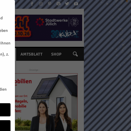
nd
geben
 ihnen
n), z.
INE
AMTSBLATT
SHOP
- Anzeige -
dien