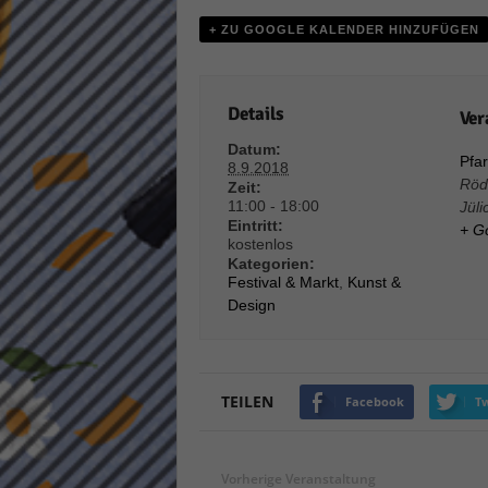
keine
+ ZU GOOGLE KALENDER HINZUFÜGEN
powe
Details
Ver
Datum:
Pfar
8.9.2018
Röd
Zeit:
11:00 - 18:00
Jüli
Eintritt:
+ G
kostenlos
Kategorien:
Festival & Markt
,
Kunst &
Design
TEILEN
Facebook
Tw
Vorherige Veranstaltung