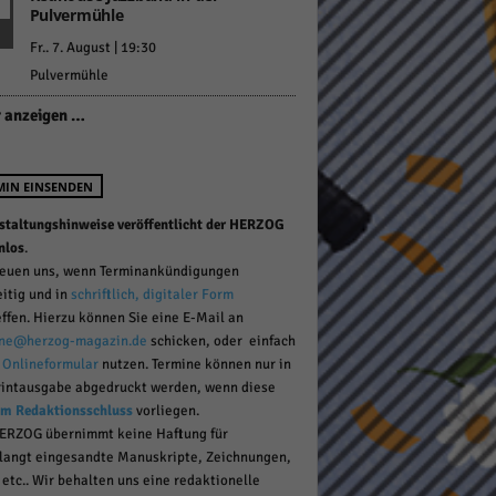
Pulvermühle
Fr.. 7. August | 19:30
Pulvermühle
pressum
 anzeigen …
MIN EINSENDEN
staltungshinweise veröffentlicht der HERZOG
nlos
.
reuen uns, wenn Terminankündigungen
eitig und in
schriftlich, digitaler Form
effen. Hierzu können Sie eine E-Mail an
ne@herzog-magazin.de
schicken, oder einfach
r
Onlineformular
nutzen. Termine können nur in
rintausgabe abgedruckt werden, wenn diese
um Redaktionsschluss
vorliegen.
ERZOG übernimmt keine Haftung für
langt eingesandte Manuskripte, Zeichnungen,
 etc.. Wir behalten uns eine redaktionelle