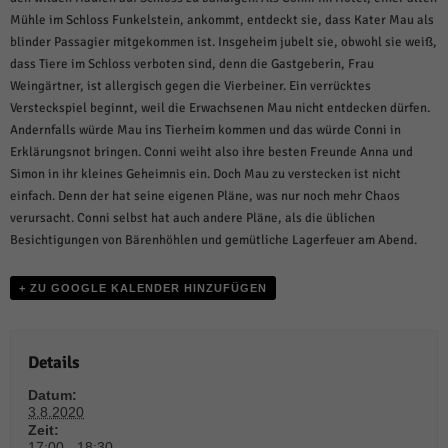
weitere Informationen anzeigen lassen und so nur bestimmte Cookies
auswählen.
Mühle im Schloss Funkelstein, ankommt, entdeckt sie, dass Kater Mau als
blinder Passagier mitgekommen ist. Insgeheim jubelt sie, obwohl sie weiß,
Alle akzeptieren
Speichern und weiter
dass Tiere im Schloss verboten sind, denn die Gastgeberin, Frau
Weingärtner, ist allergisch gegen die Vierbeiner. Ein verrücktes
Zurück
Versteckspiel beginnt, weil die Erwachsenen Mau nicht entdecken dürfen.
Datenschutzeinstellungen
Andernfalls würde Mau ins Tierheim kommen und das würde Conni in
Essenziell (1)
Erklärungsnot bringen. Conni weiht also ihre besten Freunde Anna und
Essenzielle Cookies ermöglichen grundlegende Funktionen und sind für die
Simon in ihr kleines Geheimnis ein. Doch Mau zu verstecken ist nicht
einwandfreie Funktion der Website erforderlich.
einfach. Denn der hat seine eigenen Pläne, was nur noch mehr Chaos
verursacht. Conni selbst hat auch andere Pläne, als die üblichen
Cookie-Informationen anzeigen
Besichtigungen von Bärenhöhlen und gemütliche Lagerfeuer am Abend.
Sta
Statistiken (1)
+ ZU GOOGLE KALENDER HINZUFÜGEN
Statistik Cookies erfassen Informationen anonym. Diese Informationen helfen
uns zu verstehen, wie unsere Besucher unsere Website nutzen.
Cookie-Informationen anzeigen
Details
Mar
Marketing (1)
Datum:
3.8.2020
Marketing-Cookies werden von Drittanbietern oder Publishern verwendet,
Zeit:
um personalisierte Werbung anzuzeigen. Sie tun dies, indem sie Besucher
17:00 - 18:30