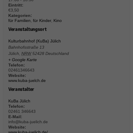
über Websites hinweg verfolgen.
Eintritt:
Cookie-Informationen anzeigen
€3,50
Kategorien:
Ext
Externe Medien (6)
für Familien
,
für Kinder
,
Kino
Veranstaltungsort
Inhalte von Videoplattformen und Social-Media-Plattformen werden
standardmäßig blockiert. Wenn Cookies von externen Medien akzeptiert
Kulturbahnhof (KuBa) Jülich
werden, bedarf der Zugriff auf diese Inhalte keiner manuellen Einwilligung
mehr.
Bahnhofsstraße 13
Jülich
,
NRW
52428
Deutschland
Cookie-Informationen anzeigen
+ Google Karte
Datenschutzerklärung
Impressum
powered by Borlabs Cookie
Telefon:
02461346643
Website:
www.kuba-juelch.de
Veranstalter
KuBa Jülich
Telefon:
02461 346643
E-Mail:
info@kuba-juelich.de
Website:
www.kuba-juelich.de/