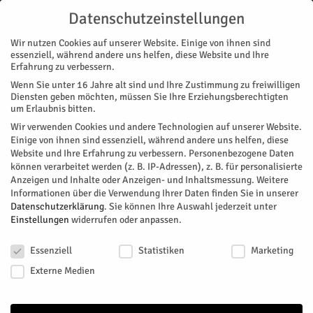
Datenschutzeinstellungen
Wir nutzen Cookies auf unserer Website. Einige von ihnen sind
essenziell, während andere uns helfen, diese Website und Ihre
Erfahrung zu verbessern.
Wenn Sie unter 16 Jahre alt sind und Ihre Zustimmung zu freiwilligen
Start
Diensten geben möchten, müssen Sie Ihre Erziehungsberechtigten
um Erlaubnis bitten.
« Alle Veranstaltungen
Wir verwenden Cookies und andere Technologien auf unserer Website.
Einige von ihnen sind essenziell, während andere uns helfen, diese
Website und Ihre Erfahrung zu verbessern.
Personenbezogene Daten
Diese Veranstaltung hat bereits stattgefunden.
können verarbeitet werden (z. B. IP-Adressen), z. B. für personalisierte
Anzeigen und Inhalte oder Anzeigen- und Inhaltsmessung.
Weitere
Informationen über die Verwendung Ihrer Daten finden Sie in unserer
MEINE FREUNDIN CONNI –
Datenschutzerklärung
.
Sie können Ihre Auswahl jederzeit unter
Einstellungen
widerrufen oder anpassen.
GEHEIMNIS UM KATER MAU
Datenschutzeinstellungen
Essenziell
Statistiken
Marketing
Facebook
Twitter
Externe Medien