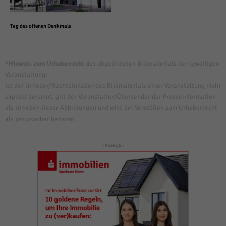
Tag des offenen Denkmals
*Hinweis zum Urheberrecht
des abgebildeten Bildmaterials der jeweiligen
Veranstaltung:
Ist der Urheber/Rechteinhaber des Bildmaterials einer Veranstaltung nicht
explizit benannt, gilt der Veranstalter/Übersender der Presseinformation
als Urheber dieser Abbildungen und wird bei Verstößen zum Urheberrecht
als Verursacher benannt.
- Anzeige -