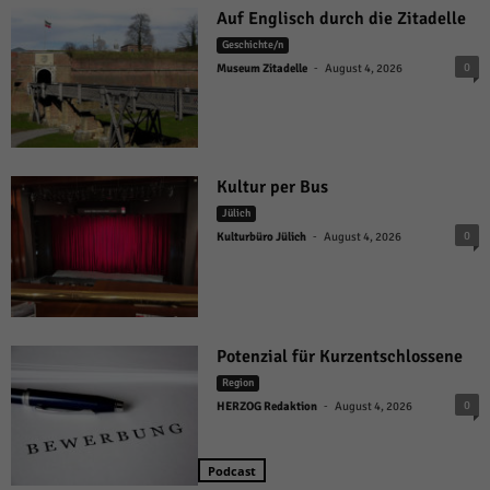
Auf Englisch durch die Zitadelle
Geschichte/n
-
0
Museum Zitadelle
August 4, 2026
Kultur per Bus
Jülich
-
0
Kulturbüro Jülich
August 4, 2026
Potenzial für Kurzentschlossene
Region
-
0
HERZOG Redaktion
August 4, 2026
Podcast