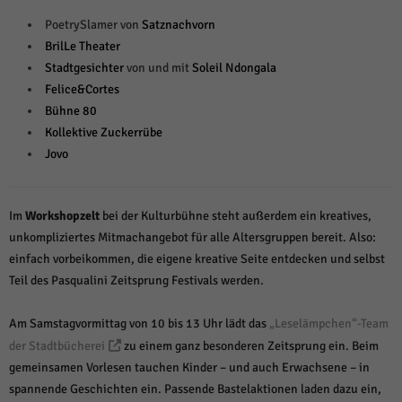
PoetrySlamer von
Satznachvorn
BrilLe Theater
Stadtgesichter
von und mit
Soleil Ndongala
Felice&Cortes
Bühne 80
Kollektive Zuckerrübe
Jovo
Im
Workshopzelt
bei der Kulturbühne steht außerdem ein kreatives,
unkompliziertes Mitmachangebot für alle Altersgruppen bereit. Also:
einfach vorbeikommen, die eigene kreative Seite entdecken und selbst
Teil des Pasqualini Zeitsprung Festivals werden.
Am Samstagvormittag von 10 bis 13 Uhr lädt das
„Leselämpchen“-Team
der Stadtbücherei
zu einem ganz besonderen Zeitsprung ein. Beim
gemeinsamen Vorlesen tauchen Kinder – und auch Erwachsene – in
spannende Geschichten ein. Passende Bastelaktionen laden dazu ein,