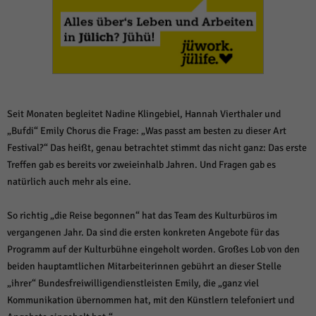
weitere Informationen anzeigen lassen und so nur bestimmte Cookies
auswählen.
Alle akzeptieren
Speichern und weiter
Zurück
Datenschutzeinstellungen
Essenziell (1)
Seit Monaten begleitet Nadine Klingebiel, Hannah Vierthaler und
Essenzielle Cookies ermöglichen grundlegende Funktionen und sind für die
„Bufdi“ Emily Chorus die Frage: „Was passt am besten zu dieser Art
einwandfreie Funktion der Website erforderlich.
Festival?“ Das heißt, genau betrachtet stimmt das nicht ganz: Das erste
Cookie-Informationen anzeigen
Treffen gab es bereits vor zweieinhalb Jahren. Und Fragen gab es
Sta
Statistiken (1)
natürlich auch mehr als eine.
Statistik Cookies erfassen Informationen anonym. Diese Informationen helfen
So richtig „die Reise begonnen“ hat das Team des Kulturbüros im
uns zu verstehen, wie unsere Besucher unsere Website nutzen.
vergangenen Jahr. Da sind die ersten konkreten Angebote für das
Cookie-Informationen anzeigen
Programm auf der Kulturbühne eingeholt worden. Großes Lob von den
Mar
beiden hauptamtlichen Mitarbeiterinnen gebührt an dieser Stelle
Marketing (1)
„ihrer“ Bundesfreiwilligendienstleisten Emily, die „ganz viel
Marketing-Cookies werden von Drittanbietern oder Publishern verwendet,
Kommunikation übernommen hat, mit den Künstlern telefoniert und
um personalisierte Werbung anzuzeigen. Sie tun dies, indem sie Besucher