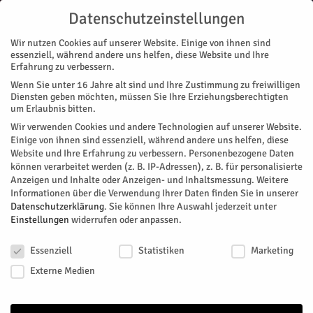
Datenschutzeinstellungen
Wir nutzen Cookies auf unserer Website. Einige von ihnen sind
essenziell, während andere uns helfen, diese Website und Ihre
Erfahrung zu verbessern.
Wenn Sie unter 16 Jahre alt sind und Ihre Zustimmung zu freiwilligen
Start
Magazin
Festival
Ein Festival für die Kultur
Diensten geben möchten, müssen Sie Ihre Erziehungsberechtigten
MAGAZIN
FESTIVAL
STADTTEILE
JÜLICH
PASQUALINI ZEITSPRUNG FESTIVAL
um Erlaubnis bitten.
Ein Festival für die Kultur
Wir verwenden Cookies und andere Technologien auf unserer Website.
Einige von ihnen sind essenziell, während andere uns helfen, diese
Website und Ihre Erfahrung zu verbessern.
Personenbezogene Daten
Mit „viel Zeit, Herzblut und Kopfarbeit“ für das Projekt
können verarbeitet werden (z. B. IP-Adressen), z. B. für personalisierte
Pasqualini Zeitsprung Festival
hat sich Jülichs Kulturbüro an
Anzeigen und Inhalte oder Anzeigen- und Inhaltsmessung.
Weitere
die Arbeit gemacht.
Informationen über die Verwendung Ihrer Daten finden Sie in unserer
Datenschutzerklärung
.
Sie können Ihre Auswahl jederzeit unter
Von
Britta Sylvester
-
Juli 29, 2025
200
0
Einstellungen
widerrufen oder anpassen.
Datenschutzeinstellungen
Facebook
Twitter
Essenziell
Statistiken
Marketing
Externe Medien