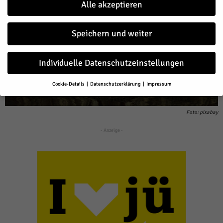
Alle akzeptieren
Speichern und weiter
Individuelle Datenschutzeinstellungen
Cookie-Details
Datenschutzerklärung
Impressum
Datenschutzeinstellungen
Wenn Sie unter 16 Jahre alt sind und Ihre Zustimmung zu freiwilligen
Foto: pixabay
Diensten geben möchten, müssen Sie Ihre Erziehungsberechtigten
um Erlaubnis bitten.
- Anzeige -
Wir verwenden Cookies und andere Technologien auf unserer Website.
Einige von ihnen sind essenziell, während andere uns helfen, diese
Website und Ihre Erfahrung zu verbessern.
Personenbezogene Daten
können verarbeitet werden (z. B. IP-Adressen), z. B. für personalisierte
Anzeigen und Inhalte oder Anzeigen- und Inhaltsmessung.
Weitere
Informationen über die Verwendung Ihrer Daten finden Sie in unserer
Datenschutzerklärung
.
Hier finden Sie eine Übersicht über alle verwendeten Cookies. Sie
können Ihre Einwilligung zu ganzen Kategorien geben oder sich