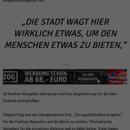
Angebote eingeholt hat.“
über Websites hinweg verfolgen.
Cookie-Informationen anzeigen
„DIE STADT WAGT HIER
Ext
Externe Medien (6)
WIRKLICH ETWAS, UM DEN
Inhalte von Videoplattformen und Social-Media-Plattformen werden
standardmäßig blockiert. Wenn Cookies von externen Medien akzeptiert
werden, bedarf der Zugriff auf diese Inhalte keiner manuellen Einwilligung
MENSCHEN ETWAS ZU BIETEN,“
mehr.
Cookie-Informationen anzeigen
Datenschutzerklärung
Impressum
powered by Borlabs Cookie
- Anzeige -
ist Nadine Klingebiel überzeugt und ihre Begeisterung für die Idee
Festival wird greifbar.
Folgerichtig war das übergeordnete Ziel: „Ein qualitätvolles Angebot“
für die Festival-Besucher auf die Beine zu stellen. Thematische
Vorgaben für die einzelnen Akteure gab es dabei keine. Viele haben