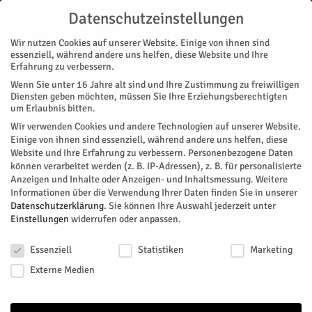
Datenschutzeinstellungen
Wir nutzen Cookies auf unserer Website. Einige von ihnen sind
essenziell, während andere uns helfen, diese Website und Ihre
Erfahrung zu verbessern.
Wenn Sie unter 16 Jahre alt sind und Ihre Zustimmung zu freiwilligen
Start
Magazin
Festival
Glücklich, friedlich und entspannt
Diensten geben möchten, müssen Sie Ihre Erziehungsberechtigten
MAGAZIN
FESTIVAL
MUSIK
NACHRICHTEN
REGION
um Erlaubnis bitten.
Glücklich, friedlich und entspannt
Wir verwenden Cookies und andere Technologien auf unserer Website.
Einige von ihnen sind essenziell, während andere uns helfen, diese
Website und Ihre Erfahrung zu verbessern.
Personenbezogene Daten
Die Veranstaltung war ein voller Erfolg und alle Beteiligten
können verarbeitet werden (z. B. IP-Adressen), z. B. für personalisierte
zeigen sich rundum zufrieden mit der fünften Auflage des
Anzeigen und Inhalte oder Anzeigen- und Inhaltsmessung.
Weitere
Nibirii Festivals.
Informationen über die Verwendung Ihrer Daten finden Sie in unserer
Datenschutzerklärung
.
Sie können Ihre Auswahl jederzeit unter
Von
HERZOG Redaktion
-
August 28, 2025
130
0
Einstellungen
widerrufen oder anpassen.
Datenschutzeinstellungen
Facebook
Twitter
Essenziell
Statistiken
Marketing
Externe Medien