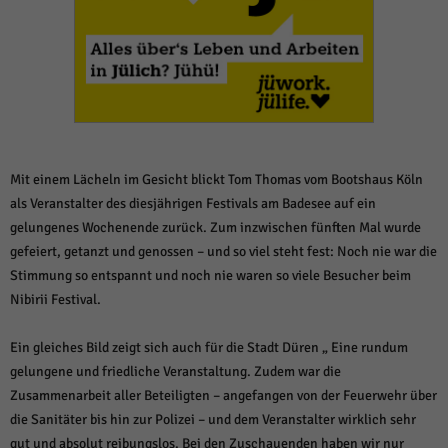
weitere Informationen anzeigen lassen und so nur bestimmte Cookies
auswählen.
Alle akzeptieren
Speichern und weiter
Zurück
Datenschutzeinstellungen
Essenziell (1)
Essenzielle Cookies ermöglichen grundlegende Funktionen und sind für die
Mit einem Lächeln im Gesicht blickt Tom Thomas vom Bootshaus Köln
einwandfreie Funktion der Website erforderlich.
als Veranstalter des diesjährigen Festivals am Badesee auf ein
Cookie-Informationen anzeigen
gelungenes Wochenende zurück. Zum inzwischen fünften Mal wurde
gefeiert, getanzt und genossen – und so viel steht fest: Noch nie war die
Sta
Statistiken (1)
Stimmung so entspannt und noch nie waren so viele Besucher beim
Statistik Cookies erfassen Informationen anonym. Diese Informationen helfen
Nibirii Festival.
uns zu verstehen, wie unsere Besucher unsere Website nutzen.
Cookie-Informationen anzeigen
Ein gleiches Bild zeigt sich auch für die Stadt Düren „ Eine rundum
gelungene und friedliche Veranstaltung. Zudem war die
Mar
Marketing (1)
Zusammenarbeit aller Beteiligten – angefangen von der Feuerwehr über
Marketing-Cookies werden von Drittanbietern oder Publishern verwendet,
die Sanitäter bis hin zur Polizei – und dem Veranstalter wirklich sehr
um personalisierte Werbung anzuzeigen. Sie tun dies, indem sie Besucher
gut und absolut reibungslos. Bei den Zuschauenden haben wir nur