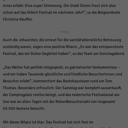
über Websites hinweg verfolgen.
eines erlebt: Eine super Stimmung. Die Stadt Düren freut sich also
Cookie-Informationen anzeigen
schon auf das Nibirii Festival im nächsten Jahr!“, so die Beigeordnete
Ext
Christine Käuffer.
Externe Medien (6)
Inhalte von Videoplattformen und Social-Media-Plattformen werden
- Anzeige -
standardmäßig blockiert. Wenn Cookies von externen Medien akzeptiert
Auch die Johanniter, die erneut für die sanitätsdienstliche Betreuung
werden, bedarf der Zugriff auf diese Inhalte keiner manuellen Einwilligung
mehr.
zuständig waren, zogen eine positive Bilanz: „Es war das entspannteste
Cookie-Informationen anzeigen
Festival, das wir bisher begleitet haben“, so das Team am Sonntagabend.
Datenschutzerklärung
Impressum
powered by Borlabs Cookie
„Das Wetter hat perfekt mitgespielt, es gab keinerlei Vorkommnisse –
und wir haben Tausende glückliche und friedliche Besucherinnen und
Besucher erlebt“, kommentiert das Bootshausteam rund um Tom
Thomas. Besonders erfreulich: Der Samstag war komplett ausverkauft,
der Campingplatz restlos belegt, und das malerische Festivalareal am
See war an allen Tagen mit der Rekordbesucherzahl von insgesamt
50.000 bestens besucht.
Mit dieser Bilanz ist klar: Das Festival hat sich fest im