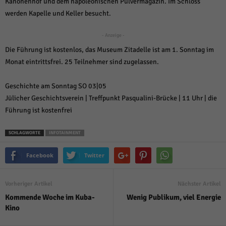
Kanonenhof und dem napoleonischen Pulvermagazin. Im Schloss
weitere Informationen anzeigen lassen und so nur bestimmte Cookies
auswählen.
werden Kapelle und Keller besucht.
Alle akzeptieren
Speichern und weiter
- Anzeige -
Die Führung ist kostenlos, das Museum Zitadelle ist am 1. Sonntag im
Zurück
Monat eintrittsfrei. 25 Teilnehmer sind zugelassen.
Datenschutzeinstellungen
Essenziell (1)
Geschichte am Sonntag SO 03|05
Essenzielle Cookies ermöglichen grundlegende Funktionen und sind für die
einwandfreie Funktion der Website erforderlich.
Jülicher Geschichtsverein | Treffpunkt Pasqualini-Brücke | 11 Uhr | die
Führung ist kostenfrei
Cookie-Informationen anzeigen
Sta
Statistiken (1)
SCHLAGWORTE
INFOTAINMENT
Statistik Cookies erfassen Informationen anonym. Diese Informationen helfen
Facebook
Twitter
uns zu verstehen, wie unsere Besucher unsere Website nutzen.
Cookie-Informationen anzeigen
Vorheriger Artikel
Nächster Artikel
Mar
Marketing (1)
Kommende Woche im Kuba-
Wenig Publikum, viel Energie
Kino
Marketing-Cookies werden von Drittanbietern oder Publishern verwendet,
um personalisierte Werbung anzuzeigen. Sie tun dies, indem sie Besucher