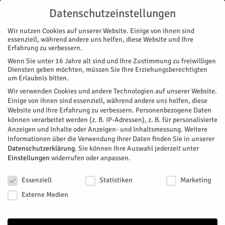
Datenschutzeinstellungen
Wir nutzen Cookies auf unserer Website. Einige von ihnen sind
essenziell, während andere uns helfen, diese Website und Ihre
Erfahrung zu verbessern.
Wenn Sie unter 16 Jahre alt sind und Ihre Zustimmung zu freiwilligen
Start
Magazin
Geschichte/n
Durch Festung und Schloss
Diensten geben möchten, müssen Sie Ihre Erziehungsberechtigten
MAGAZIN
GESCHICHTE/N
um Erlaubnis bitten.
Durch Festung und Schloss
Wir verwenden Cookies und andere Technologien auf unserer Website.
Einige von ihnen sind essenziell, während andere uns helfen, diese
Website und Ihre Erfahrung zu verbessern.
Personenbezogene Daten
Von
HERZOG Redaktion
-
Mai 1, 2026
71
0
können verarbeitet werden (z. B. IP-Adressen), z. B. für personalisierte
Anzeigen und Inhalte oder Anzeigen- und Inhaltsmessung.
Weitere
Facebook
Twitter
Informationen über die Verwendung Ihrer Daten finden Sie in unserer
Datenschutzerklärung
.
Sie können Ihre Auswahl jederzeit unter
Einstellungen
widerrufen oder anpassen.
Datenschutzeinstellungen
Essenziell
Statistiken
Marketing
Externe Medien