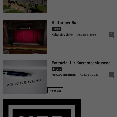
Kultur per Bus
Jülich
-
0
Kulturbüro Jülich
August 4, 2026
Potenzial für Kurzentschlossene
Region
-
0
HERZOG Redaktion
August 4, 2026
Podcast