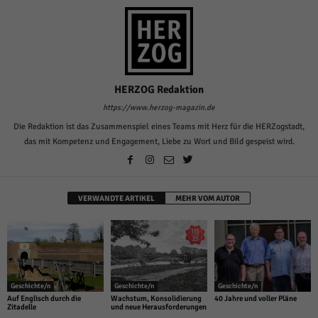
über Websites hinweg verfolgen.
Cookie-Informationen anzeigen
Ext
Externe Medien (6)
Inhalte von Videoplattformen und Social-Media-Plattformen werden
standardmäßig blockiert. Wenn Cookies von externen Medien akzeptiert
HERZOG Redaktion
werden, bedarf der Zugriff auf diese Inhalte keiner manuellen Einwilligung
https://www.herzog-magazin.de
mehr.
Die Redaktion ist das Zusammenspiel eines Teams mit Herz für die HERZogstadt,
Cookie-Informationen anzeigen
das mit Kompetenz und Engagement, Liebe zu Wort und Bild gespeist wird.
Datenschutzerklärung
Impressum
powered by Borlabs Cookie
VERWANDTE ARTIKEL
MEHR VOM AUTOR
Geschichte/n
Geschichte/n
Geschichte/n
Auf Englisch durch die
Wachstum, Konsolidierung
40 Jahre und voller Pläne
Zitadelle
und neue Herausforderungen