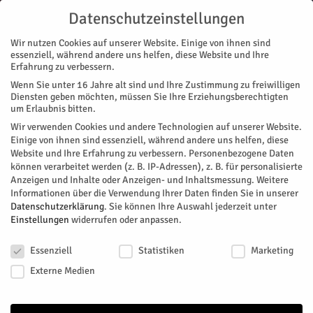
Datenschutzeinstellungen
Wir nutzen Cookies auf unserer Website. Einige von ihnen sind
essenziell, während andere uns helfen, diese Website und Ihre
Erfahrung zu verbessern.
Wenn Sie unter 16 Jahre alt sind und Ihre Zustimmung zu freiwilligen
Start
Magazin
Geschichte/n
Goswin Nickel aus Koslar
Diensten geben möchten, müssen Sie Ihre Erziehungsberechtigten
MAGAZIN
GESCHICHTE/N
um Erlaubnis bitten.
Goswin Nickel aus Koslar
Wir verwenden Cookies und andere Technologien auf unserer Website.
Einige von ihnen sind essenziell, während andere uns helfen, diese
Website und Ihre Erfahrung zu verbessern.
Personenbezogene Daten
Gedenken an den 350. Todestag
können verarbeitet werden (z. B. IP-Adressen), z. B. für personalisierte
Anzeigen und Inhalte oder Anzeigen- und Inhaltsmessung.
Weitere
Von
HERZOG Redaktion
-
Juli 23, 2014
541
0
Informationen über die Verwendung Ihrer Daten finden Sie in unserer
Datenschutzerklärung
.
Sie können Ihre Auswahl jederzeit unter
Facebook
Twitter
Einstellungen
widerrufen oder anpassen.
Datenschutzeinstellungen
Essenziell
Statistiken
Marketing
Externe Medien