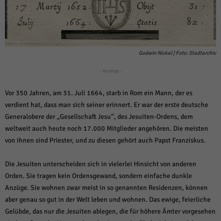
weitere Informationen anzeigen lassen und so nur bestimmte Cookies
auswählen.
Alle akzeptieren
Speichern und weiter
Zurück
Godwin Nickel | Foto: Stadtarchiv
Datenschutzeinstellungen
Essenziell (1)
- Anzeige -
Essenzielle Cookies ermöglichen grundlegende Funktionen und sind für die
Vor 350 Jahren, am 31. Juli 1664, starb in Rom ein Mann, der es
einwandfreie Funktion der Website erforderlich.
verdient hat, dass man sich seiner erinnert. Er war der erste deutsche
Cookie-Informationen anzeigen
Generalobere der „Gesellschaft Jesu“, des Jesuiten-Ordens, dem
Sta
Statistiken (1)
weltweit auch heute noch 17.000 Mitglieder angehören. Die meisten
von ihnen sind Priester, und zu diesen gehört auch Papst Franziskus.
Statistik Cookies erfassen Informationen anonym. Diese Informationen helfen
uns zu verstehen, wie unsere Besucher unsere Website nutzen.
Die Jesuiten unterscheiden sich in vielerlei Hinsicht von anderen
Cookie-Informationen anzeigen
Orden. Sie tragen kein Ordensgewand, sondern einfache dunkle
Mar
Marketing (1)
Anzüge. Sie wohnen zwar meist in so genannten Residenzen, können
aber genau so gut in der Welt leben und wohnen. Das ewige, feierliche
Marketing-Cookies werden von Drittanbietern oder Publishern verwendet,
Gelübde, das nur die Jesuiten ablegen, die für höhere Ämter vorgesehen
um personalisierte Werbung anzuzeigen. Sie tun dies, indem sie Besucher