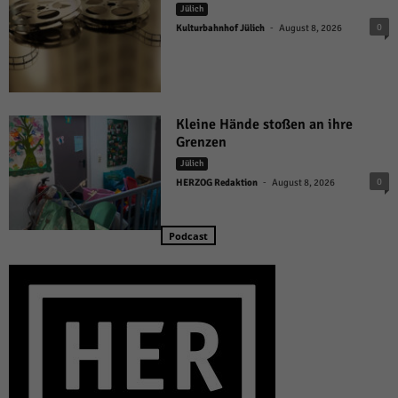
Jülich
-
0
Kulturbahnhof Jülich
August 8, 2026
Kleine Hände stoßen an ihre
Grenzen
Jülich
-
0
HERZOG Redaktion
August 8, 2026
Podcast