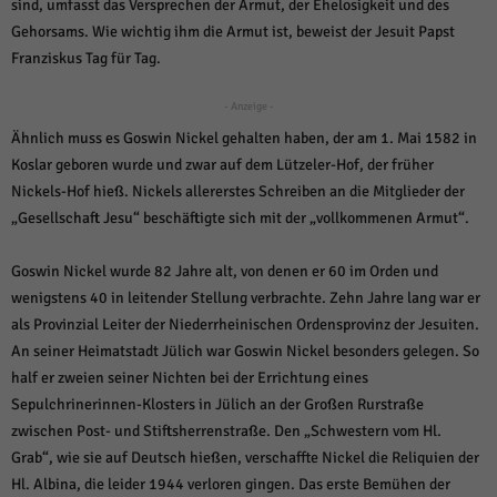
über Websites hinweg verfolgen.
sind, umfasst das Versprechen der Armut, der Ehelosigkeit und des
Gehorsams. Wie wichtig ihm die Armut ist, beweist der Jesuit Papst
Cookie-Informationen anzeigen
Franziskus Tag für Tag.
Ext
Externe Medien (6)
- Anzeige -
Inhalte von Videoplattformen und Social-Media-Plattformen werden
standardmäßig blockiert. Wenn Cookies von externen Medien akzeptiert
Ähnlich muss es Goswin Nickel gehalten haben, der am 1. Mai 1582 in
werden, bedarf der Zugriff auf diese Inhalte keiner manuellen Einwilligung
Koslar geboren wurde und zwar auf dem Lützeler-Hof, der früher
mehr.
Nickels-Hof hieß. Nickels allererstes Schreiben an die Mitglieder der
Cookie-Informationen anzeigen
„Gesellschaft Jesu“ beschäftigte sich mit der „vollkommenen Armut“.
Datenschutzerklärung
Impressum
powered by Borlabs Cookie
Goswin Nickel wurde 82 Jahre alt, von denen er 60 im Orden und
wenigstens 40 in leitender Stellung verbrachte. Zehn Jahre lang war er
als Provinzial Leiter der Niederrheinischen Ordensprovinz der Jesuiten.
An seiner Heimatstadt Jülich war Goswin Nickel besonders gelegen. So
half er zweien seiner Nichten bei der Errichtung eines
Sepulchrinerinnen-Klosters in Jülich an der Großen Rurstraße
zwischen Post- und Stiftsherrenstraße. Den „Schwestern vom Hl.
Grab“, wie sie auf Deutsch hießen, verschaffte Nickel die Reliquien der
Hl. Albina, die leider 1944 verloren gingen. Das erste Bemühen der