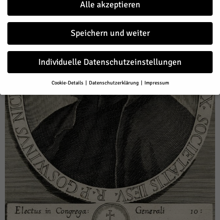
Alle akzeptieren
Speichern und weiter
Individuelle Datenschutzeinstellungen
Cookie-Details
Datenschutzerklärung
Impressum
Datenschutzeinstellungen
Wenn Sie unter 16 Jahre alt sind und Ihre Zustimmung zu freiwilligen
Diensten geben möchten, müssen Sie Ihre Erziehungsberechtigten
um Erlaubnis bitten.
Wir verwenden Cookies und andere Technologien auf unserer Website.
Einige von ihnen sind essenziell, während andere uns helfen, diese
Website und Ihre Erfahrung zu verbessern.
Personenbezogene Daten
können verarbeitet werden (z. B. IP-Adressen), z. B. für personalisierte
Anzeigen und Inhalte oder Anzeigen- und Inhaltsmessung.
Weitere
Informationen über die Verwendung Ihrer Daten finden Sie in unserer
Datenschutzerklärung
.
Hier finden Sie eine Übersicht über alle verwendeten Cookies. Sie
können Ihre Einwilligung zu ganzen Kategorien geben oder sich