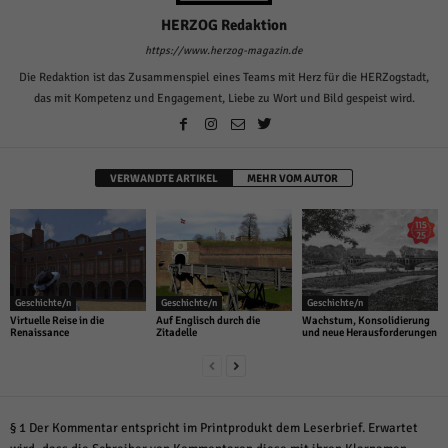
HERZOG Redaktion
https://www.herzog-magazin.de
Die Redaktion ist das Zusammenspiel eines Teams mit Herz für die HERZogstadt,
das mit Kompetenz und Engagement, Liebe zu Wort und Bild gespeist wird.
VERWANDTE ARTIKEL
MEHR VOM AUTOR
Geschichte/n
Geschichte/n
Geschichte/n
Virtuelle Reise in die
Auf Englisch durch die
Wachstum, Konsolidierung
Renaissance
Zitadelle
und neue Herausforderungen
§ 1 Der Kommentar entspricht im Printprodukt dem Leserbrief. Erwartet