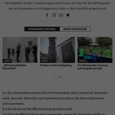
über Websites hinweg verfolgen.
Die Redaktion ist das Zusammenspiel eines Teams mit Herz für die HERZogstadt,
Cookie-Informationen anzeigen
das mit Kompetenz und Engagement, Liebe zu Wort und Bild gespeist wird.
Ext
Externe Medien (6)
Inhalte von Videoplattformen und Social-Media-Plattformen werden
VERWANDTE ARTIKEL
MEHR VOM AUTOR
standardmäßig blockiert. Wenn Cookies von externen Medien akzeptiert
werden, bedarf der Zugriff auf diese Inhalte keiner manuellen Einwilligung
mehr.
Cookie-Informationen anzeigen
Datenschutzerklärung
Impressum
powered by Borlabs Cookie
Jülich
Jülich
Jülich
„(Mit dem) Objektiv
Frieden mit der Schöpfung
Für Miteinander, Fairness
betrachtet“
und Respekt am Ball
§ 1 Der Kommentar entspricht im Printprodukt dem Leserbrief. Erwartet
wird, dass die Schreiber von Kommentaren diese mit ihren Klarnamen
unterzeichnen.
§ 2 Ein Recht auf Veröffentlichung besteht nicht.
§ 3 Eine Veröffentlichung wird verweigert, wenn der Schreiber nicht zu