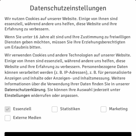
Datenschutzeinstellungen
Wir nutzen Cookies auf unserer Website. Einige von ihnen sind
essenziell, während andere uns helfen, diese Website und Ihre
Erfahrung zu verbessern.
Wenn Sie unter 16 Jahre alt sind und Ihre Zustimmung zu freiwilligen
Start
Magazin
Geschichte/n
HERZOG im Museum und das liebe Geld
Diensten geben möchten, müssen Sie Ihre Erziehungsberechtigten
MAGAZIN
GESCHICHTE/N
STADTTEILE
JÜLICH
um Erlaubnis bitten.
HERZOG im Museum und das liebe
Wir verwenden Cookies und andere Technologien auf unserer Website.
Einige von ihnen sind essenziell, während andere uns helfen, diese
Geld
Website und Ihre Erfahrung zu verbessern.
Personenbezogene Daten
können verarbeitet werden (z. B. IP-Adressen), z. B. für personalisierte
Anzeigen und Inhalte oder Anzeigen- und Inhaltsmessung.
Weitere
Von
HERZOG Redaktion
-
April 12, 2026
66
0
Informationen über die Verwendung Ihrer Daten finden Sie in unserer
Datenschutzerklärung
.
Sie können Ihre Auswahl jederzeit unter
Facebook
Twitter
Einstellungen
widerrufen oder anpassen.
Datenschutzeinstellungen
Essenziell
Statistiken
Marketing
Externe Medien