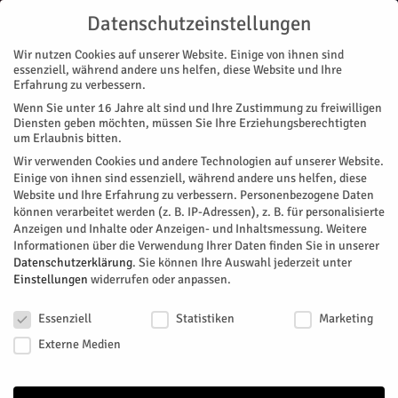
Datenschutzeinstellungen
Wir nutzen Cookies auf unserer Website. Einige von ihnen sind
essenziell, während andere uns helfen, diese Website und Ihre
Erfahrung zu verbessern.
Wenn Sie unter 16 Jahre alt sind und Ihre Zustimmung zu freiwilligen
Start
Magazin
Geschichte/n
„Voll die Ehre“
Diensten geben möchten, müssen Sie Ihre Erziehungsberechtigten
MAGAZIN
GESCHICHTE/N
NACHRICHTEN
REGION
um Erlaubnis bitten.
„Voll die Ehre“
Wir verwenden Cookies und andere Technologien auf unserer Website.
Einige von ihnen sind essenziell, während andere uns helfen, diese
Website und Ihre Erfahrung zu verbessern.
Personenbezogene Daten
Neue LVR-Filmdokumentation widmet sich den Maibräuchen
können verarbeitet werden (z. B. IP-Adressen), z. B. für personalisierte
des Junggesellenvereins Körrenzig
Anzeigen und Inhalte oder Anzeigen- und Inhaltsmessung.
Weitere
Informationen über die Verwendung Ihrer Daten finden Sie in unserer
Von
HERZOG Redaktion
-
März 27, 2021
506
0
Datenschutzerklärung
.
Sie können Ihre Auswahl jederzeit unter
Einstellungen
widerrufen oder anpassen.
Facebook
Twitter
Datenschutzeinstellungen
Essenziell
Statistiken
Marketing
Externe Medien