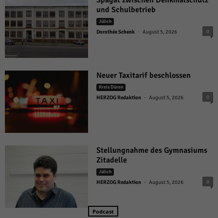
Spagat zwischen Denkmalschutz
und Schulbetrieb
Jülich
-
0
Dorothée Schenk
August 5, 2026
Neuer Taxitarif beschlossen
Kreis Düren
-
0
HERZOG Redaktion
August 5, 2026
Stellungnahme des Gymnasiums
Zitadelle
Jülich
-
0
HERZOG Redaktion
August 5, 2026
Podcast