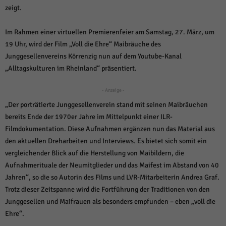
weitere Informationen anzeigen lassen und so nur bestimmte Cookies
zeigt.
auswählen.
Alle akzeptieren
Speichern und weiter
Im Rahmen einer virtuellen Premierenfeier am Samstag, 27. März, um
19 Uhr, wird der Film „Voll die Ehre“ Maibräuche des
Zurück
Junggesellenvereins Körrenzig nun auf dem Youtube-Kanal
Datenschutzeinstellungen
„Alltagskulturen im Rheinland“ präsentiert.
Essenziell (1)
Essenzielle Cookies ermöglichen grundlegende Funktionen und sind für die
- Anzeige -
einwandfreie Funktion der Website erforderlich.
„Der porträtierte Junggesellenverein stand mit seinen Maibräuchen
Cookie-Informationen anzeigen
bereits Ende der 1970er Jahre im Mittelpunkt einer ILR-
Filmdokumentation. Diese Aufnahmen ergänzen nun das Material aus
Sta
Statistiken (1)
den aktuellen Dreharbeiten und Interviews. Es bietet sich somit ein
Statistik Cookies erfassen Informationen anonym. Diese Informationen helfen
vergleichender Blick auf die Herstellung von Maibildern, die
uns zu verstehen, wie unsere Besucher unsere Website nutzen.
Aufnahmerituale der Neumitglieder und das Maifest im Abstand von 40
Cookie-Informationen anzeigen
Jahren“, so die so Autorin des Films und LVR-Mitarbeiterin Andrea Graf.
Trotz dieser Zeitspanne wird die Fortführung der Traditionen von den
Mar
Marketing (1)
Junggesellen und Maifrauen als besonders empfunden – eben „voll die
Marketing-Cookies werden von Drittanbietern oder Publishern verwendet,
Ehre“.
um personalisierte Werbung anzuzeigen. Sie tun dies, indem sie Besucher