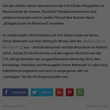
über Websites hinweg verfolgen.
Seit den 1960er Jahren dokumentiert das LVR-ILR das Alltagsleben im
Cookie-Informationen anzeigen
Rheinland mit der Kamera. Rund 260 Filmdokumentationen sind
Ext
Externe Medien (6)
seitdem entstanden und ein großer Teil auf dem Youtube-Kanal
„Alltagskulturen im Rheinland“ einsehbar.
Inhalte von Videoplattformen und Social-Media-Plattformen werden
standardmäßig blockiert. Wenn Cookies von externen Medien akzeptiert
werden, bedarf der Zugriff auf diese Inhalte keiner manuellen Einwilligung
Im Jubiläumsjahr 2018 breiteten auf 136 Seiten Guido von Büren,
mehr.
Simon Matzerath und Alois Döring ihr Wissen über die
„Maibräuche im
Cookie-Informationen anzeigen
Rheinland“
aus – zentrale betrachtet wird das Brauchtum im Altkreis
Datenschutzerklärung
Impressum
Jülich. Anlass für die Recherche und den eigenen Buchtitel war das
powered by Borlabs Cookie
175-jährige Bestehen des Junggesellenverein Körrenzig 1843, dem
Archäologe, Historiker und Herausgeber Simon Matzerath 13 Jahre lang
federführend angehörte und noch im vergangenen Jahr als
„Ussklöpper“ bei der Versteigerung dabei war.
Facebook
Twitter
Vorheriger Artikel
Nächster Artikel