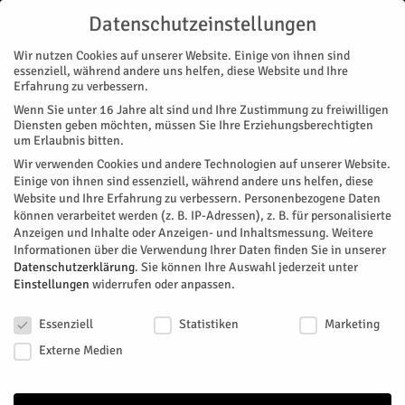
Datenschutzeinstellungen
Wir nutzen Cookies auf unserer Website. Einige von ihnen sind
essenziell, während andere uns helfen, diese Website und Ihre
Erfahrung zu verbessern.
Wenn Sie unter 16 Jahre alt sind und Ihre Zustimmung zu freiwilligen
Start
Stadtteile
Jülich
Papierwerke(n)
Diensten geben möchten, müssen Sie Ihre Erziehungsberechtigten
STADTTEILE
JÜLICH
MAGAZIN
KUNST & DESIGN
VEREINE
um Erlaubnis bitten.
Papierwerke(n)
Wir verwenden Cookies und andere Technologien auf unserer Website.
Einige von ihnen sind essenziell, während andere uns helfen, diese
Website und Ihre Erfahrung zu verbessern.
Personenbezogene Daten
Von
HERZOG Redaktion
-
Oktober 27, 2024
97
0
können verarbeitet werden (z. B. IP-Adressen), z. B. für personalisierte
Anzeigen und Inhalte oder Anzeigen- und Inhaltsmessung.
Weitere
Facebook
Twitter
Informationen über die Verwendung Ihrer Daten finden Sie in unserer
Datenschutzerklärung
.
Sie können Ihre Auswahl jederzeit unter
Einstellungen
widerrufen oder anpassen.
Datenschutzeinstellungen
Essenziell
Statistiken
Marketing
Externe Medien