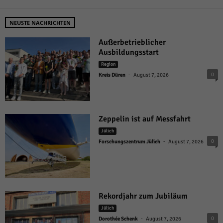
NEUSTE NACHRICHTEN
Außerbetrieblicher
Ausbildungsstart
Region
-
0
Kreis Düren
August 7, 2026
Zeppelin ist auf Messfahrt
Jülich
-
0
Forschungszentrum Jülich
August 7, 2026
Rekordjahr zum Jubiläum
Jülich
-
0
Dorothée Schenk
August 7, 2026