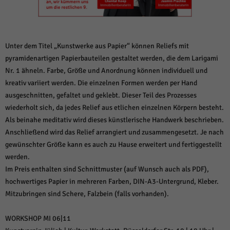
weitere Informationen anzeigen lassen und so nur bestimmte Cookies
auswählen.
Alle akzeptieren
Speichern und weiter
Unter dem Titel „Kunstwerke aus Papier“ können Reliefs mit
Zurück
pyramidenartigen Papierbauteilen gestaltet werden, die dem Larigami
Datenschutzeinstellungen
Nr. 1 ähneln. Farbe, Größe und Anordnung können individuell und
Essenziell (1)
kreativ variiert werden. Die einzelnen Formen werden per Hand
Essenzielle Cookies ermöglichen grundlegende Funktionen und sind für die
ausgeschnitten, gefaltet und geklebt. Dieser Teil des Prozesses
einwandfreie Funktion der Website erforderlich.
wiederholt sich, da jedes Relief aus etlichen einzelnen Körpern besteht.
Cookie-Informationen anzeigen
Als beinahe meditativ wird dieses künstlerische Handwerk beschrieben.
Sta
Statistiken (1)
Anschließend wird das Relief arrangiert und zusammengesetzt. Je nach
gewünschter Größe kann es auch zu Hause erweitert und fertiggestellt
Statistik Cookies erfassen Informationen anonym. Diese Informationen helfen
werden.
uns zu verstehen, wie unsere Besucher unsere Website nutzen.
Im Preis enthalten sind Schnittmuster (auf Wunsch auch als PDF),
Cookie-Informationen anzeigen
hochwertiges Papier in mehreren Farben, DIN-A3-Untergrund, Kleber.
Mar
Mitzubringen sind Schere, Falzbein (falls vorhanden).
Marketing (1)
Marketing-Cookies werden von Drittanbietern oder Publishern verwendet,
WORKSHOP MI 06|11
um personalisierte Werbung anzuzeigen. Sie tun dies, indem sie Besucher