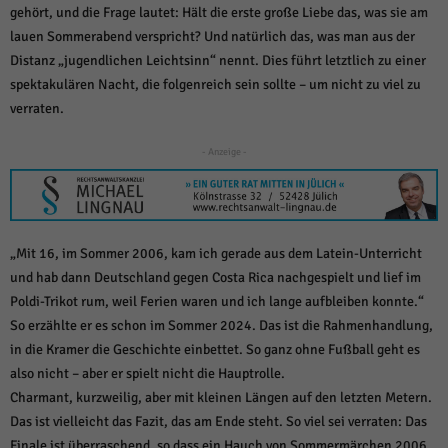
über Websites hinweg verfolgen.
gehört, und die Frage lautet: Hält die erste große Liebe das, was sie am
Cookie-Informationen anzeigen
lauen Sommerabend verspricht? Und natürlich das, was man aus der
Distanz „jugendlichen Leichtsinn“ nennt. Dies führt letztlich zu einer
Ext
Externe Medien (6)
spektakulären Nacht, die folgenreich sein sollte – um nicht zu viel zu
Inhalte von Videoplattformen und Social-Media-Plattformen werden
verraten.
standardmäßig blockiert. Wenn Cookies von externen Medien akzeptiert
werden, bedarf der Zugriff auf diese Inhalte keiner manuellen Einwilligung
- Anzeige -
mehr.
Cookie-Informationen anzeigen
Datenschutzerklärung
Impressum
powered by Borlabs Cookie
„Mit 16, im Sommer 2006, kam ich gerade aus dem Latein-Unterricht
und hab dann Deutschland gegen Costa Rica nachgespielt und lief im
Poldi-Trikot rum, weil Ferien waren und ich lange aufbleiben konnte.“
So erzählte er es schon im Sommer 2024. Das ist die Rahmenhandlung,
in die Kramer die Geschichte einbettet. So ganz ohne Fußball geht es
also nicht – aber er spielt nicht die Hauptrolle.
Charmant, kurzweilig, aber mit kleinen Längen auf den letzten Metern.
Das ist vielleicht das Fazit, das am Ende steht. So viel sei verraten: Das
Finale ist überraschend, so dass ein Hauch von Sommermärchen 2006