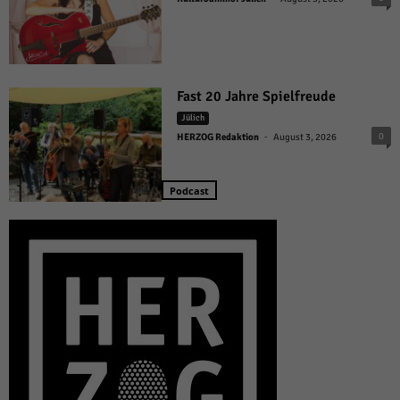
Fast 20 Jahre Spielfreude
Jülich
-
0
HERZOG Redaktion
August 3, 2026
Podcast