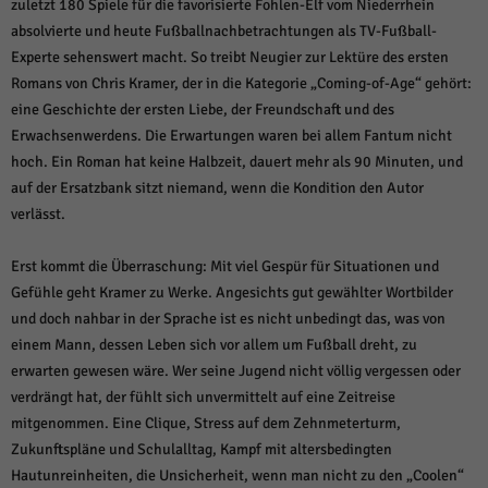
weitere Informationen anzeigen lassen und so nur bestimmte Cookies
zuletzt 180 Spiele für die favorisierte Fohlen-Elf vom Niederrhein
auswählen.
absolvierte und heute Fußballnachbetrachtungen als TV-Fußball-
Experte sehenswert macht. So treibt Neugier zur Lektüre des ersten
Alle akzeptieren
Speichern und weiter
Romans von Chris Kramer, der in die Kategorie „Coming-of-Age“ gehört:
eine Geschichte der ersten Liebe, der Freundschaft und des
Zurück
Erwachsenwerdens. Die Erwartungen waren bei allem Fantum nicht
Datenschutzeinstellungen
Essenziell (1)
hoch. Ein Roman hat keine Halbzeit, dauert mehr als 90 Minuten, und
auf der Ersatzbank sitzt niemand, wenn die Kondition den Autor
Essenzielle Cookies ermöglichen grundlegende Funktionen und sind für die
einwandfreie Funktion der Website erforderlich.
verlässt.
Cookie-Informationen anzeigen
Erst kommt die Überraschung: Mit viel Gespür für Situationen und
Sta
Statistiken (1)
Gefühle geht Kramer zu Werke. Angesichts gut gewählter Wortbilder
und doch nahbar in der Sprache ist es nicht unbedingt das, was von
Statistik Cookies erfassen Informationen anonym. Diese Informationen helfen
uns zu verstehen, wie unsere Besucher unsere Website nutzen.
einem Mann, dessen Leben sich vor allem um Fußball dreht, zu
erwarten gewesen wäre. Wer seine Jugend nicht völlig vergessen oder
Cookie-Informationen anzeigen
verdrängt hat, der fühlt sich unvermittelt auf eine Zeitreise
Mar
Marketing (1)
mitgenommen. Eine Clique, Stress auf dem Zehnmeterturm,
Zukunftspläne und Schulalltag, Kampf mit altersbedingten
Marketing-Cookies werden von Drittanbietern oder Publishern verwendet,
um personalisierte Werbung anzuzeigen. Sie tun dies, indem sie Besucher
Hautunreinheiten, die Unsicherheit, wenn man nicht zu den „Coolen“