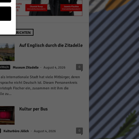
STE NACHRICHTEN
geben
Auf Englisch durch die Zitadelle
 ihnen
-
0
chte/n
Museum Zitadelle
August 4, 2026
n), z.
 als internationale Stadt hat viele Mitbürger, deren
sprache nicht Deutsch ist. Diesen Personenkreis
hristoph Fischer ein, zusammen mit ihm die
le zu...
gen
Kultur per Bus
Zurück
-
0
Kulturbüro Jülich
August 4, 2026