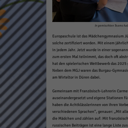
Daten
Ess
Essen
Funkt
In gemischten Teams hab
Europaschule ist das Mädchengymnasium Jülic
solche zertifiziert worden. Mit einem jähr
Stat
in jedem Jahr. Jetzt wurde in einer sogenan
Stati
zum ersten Mal teilnimmt, das doch oft abstr
wie u
hat den spielerischen Wettbewerb das 2025
Neben dem MGJ waren das Burgau-Gymnasiu
am Wirteltor in Düren dabei.
Mar
Marke
Gemeinsam mit Französisch-Lehrerin Carmen
Werbu
auseinandergesetzt und eigene Stationen fü
haben die Achtklässlerinnen von ihren Vorb
verschiedenen Sprachen“, genauer: „Mit alle
Ext
die Mädchen und zählen auf: Mit französisc
Inhal
russischen Beiträgen ist eine lange Liste
Wenn 