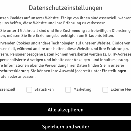
G
UNTERSTÜTZEN
KONTAKT
DATENSCHUTZ
IMPRESSUM
Datenschutzeinstellungen
utzen Cookies auf unserer Website. Einige von ihnen sind essenziell, währe
e uns helfen, diese Website und Ihre Erfahrung zu verbessern.
Sie unter 16 Jahre alt sind und Ihre Zustimmung zu freiwilligen Diensten 
en, müssen Sie Ihre Erziehungsberechtigten um Erlaubnis bitten.
erwenden Cookies und andere Technologien auf unserer Website. Einige von
essenziell, während andere uns helfen, diese Website und Ihre Erfahrung zu
ssern.
Personenbezogene Daten können verarbeitet werden (z. B. IP-Adresse
SPEZIAL
E-PAPER
KINO
GALERIE
TERM
r personalisierte Anzeigen und Inhalte oder Anzeigen- und Inhaltsmessung.
re Informationen über die Verwendung Ihrer Daten finden Sie in unserer
hen kennenlernen
schutzerklärung
.
Sie können Ihre Auswahl jederzeit unter
Einstellungen
GAZIN
SCHULE
rufen oder anpassen.
d Sprachen kennenlernen
schutzeinstellungen
ssenziell
Statistiken
Marketing
Externe Me
, der weiß "Dabeisein ist alles", sind
mpiade nach Düren gefahren. Sie haben nicht nur
Alle akzeptieren
ationen erarbeitet. Dem HERZOG hat die Klasse von
Speichern und weiter
0