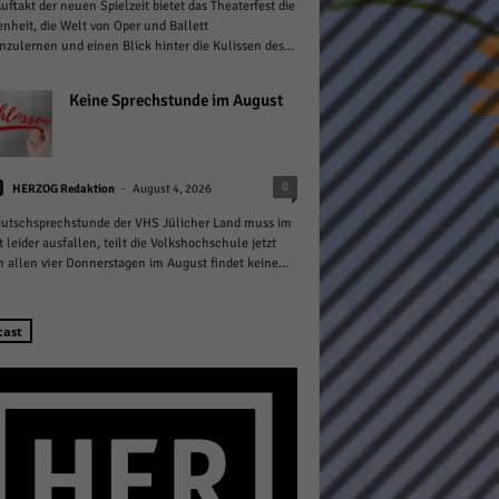
ftakt der neuen Spielzeit bietet das Theaterfest die
nheit, die Welt von Oper und Ballett
zulernen und einen Blick hinter die Kulissen des...
Keine Sprechstunde im August
Statistiken
-
0
HERZOG Redaktion
August 4, 2026
hen,
utschsprechstunde der VHS Jülicher Land muss im
 leider ausfallen, teilt die Volkshochschule jetzt
n allen vier Donnerstagen im August findet keine...
Marketing
cast
rte
Externe Medien
ert.