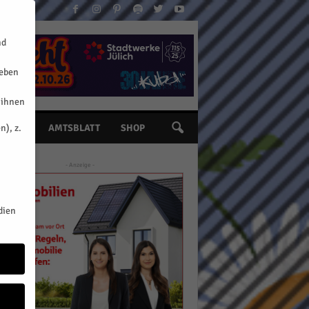
nd
geben
 ihnen
n), z.
INE
AMTSBLATT
SHOP
- Anzeige -
dien