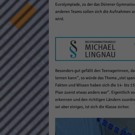
Eurolympiade, zu der das Dürener Gymnasium 
keine
anderen Teams sollen sich die Aufnahmen a
wird.
powe
Besonders gut gefällt den Teenagerinnen, das
lernen kann“, so würde das Thema „viel spa
Fakten und Wissen haben sich die 14- bis 15
Plan zuerst etwas anders war“. Eigentlich s
erkennen und den richtigen Ländern zuordne
sei aber einiges, ist sich die Klasse sicher.