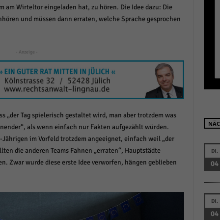
am Wirteltor eingeladen hat, zu hören. Die Idee dazu: Die
r manuellen Einwilligung mehr.
nhören und müssen dann erraten, welche Sprache gesprochen
Cookie-Informationen anzeigen
Datenschutzerklärung
Im
red by Borlabs Cookie
- Anzeige -
s „der Tag spielerisch gestaltet wird, man aber trotzdem was
NÄC
nnender“, als wenn einfach nur Fakten aufgezählt würden.
-Jährigen im Vorfeld trotzdem angeeignet, einfach weil „der
ollten die anderen Teams Fahnen „erraten“, Hauptstädte
DI.
n. Zwar wurde diese erste Idee verworfen, hängen geblieben
04
DI.
04