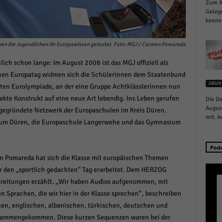
Zum Au
schutzeinstellungen
Gelege
enziell (1)
kennen
zielle Cookies ermöglichen grundlegende Funktionen und sind für die einwandfreie
ion der Website erforderlich.
en die Jugendlichen ihr Europawissen getestet. Foto: MGJ / Carmen Pomareda
Cookie-Informationen anzeigen
h schon lange: Im August 2008 ist das MGJ offiziell als
lichen Europatag widmen sich die Schülerinnen dem Staatenbund
istiken (1)
Jülich
nten Eurolympiade, an der eine Gruppe Achtklässlerinnen nun
stik Cookies erfassen Informationen anonym. Diese Informationen helfen uns zu verste
akte Konstrukt auf eine neue Art lebendig. Ins Leben gerufen
Die De
nsere Besucher unsere Website nutzen.
August
 gegründete Netzwerk der Europaschulen im Kreis Düren.
Cookie-Informationen anzeigen
mit. A
m Düren, die Europaschule Langerwehe und das Gymnasium
keting (1)
Pod
ting-Cookies werden von Drittanbietern oder Publishern verwendet, um personalisie
 Pomareda hat sich die Klasse mit europäischen Themen
ng anzuzeigen. Sie tun dies, indem sie Besucher über Websites hinweg verfolgen.
r den „sportlich gedachten“ Tag erarbeitet. Dem HERZOG
Cookie-Informationen anzeigen
ereitungen erzählt. „Wir haben Audios aufgenommen, mit
n Sprachen, die wir hier in der Klasse sprechen“, beschreiben
erne Medien (6)
hen, englischen, albanischen, türkischen, deutschen und
te von Videoplattformen und Social-Media-Plattformen werden standardmäßig blocki
 zusammengekommen. Diese kurzen Sequenzen waren bei der
Cookies von externen Medien akzeptiert werden, bedarf der Zugriff auf diese Inhalte