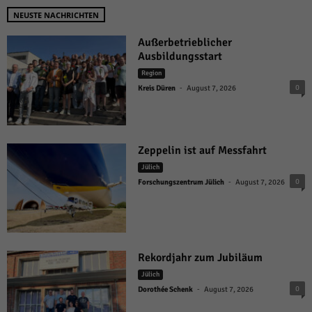
NEUSTE NACHRICHTEN
Außerbetrieblicher
Ausbildungsstart
Region
-
0
Kreis Düren
August 7, 2026
Zeppelin ist auf Messfahrt
Jülich
-
0
Forschungszentrum Jülich
August 7, 2026
Rekordjahr zum Jubiläum
Jülich
-
0
Dorothée Schenk
August 7, 2026