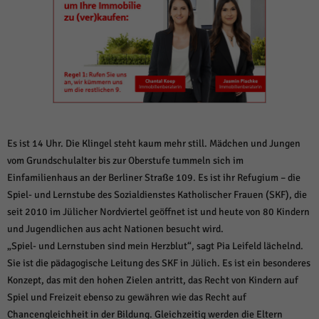
weitere Informationen anzeigen lassen und so nur bestimmte Cookies
auswählen.
Alle akzeptieren
Speichern und weiter
Zurück
Datenschutzeinstellungen
Essenziell (1)
Essenzielle Cookies ermöglichen grundlegende Funktionen und sind für die
einwandfreie Funktion der Website erforderlich.
Es ist 14 Uhr. Die Klingel steht kaum mehr still. Mädchen und Jungen
Cookie-Informationen anzeigen
vom Grundschulalter bis zur Oberstufe tummeln sich im
Einfamilienhaus an der Berliner Straße 109. Es ist ihr Refugium – die
Sta
Statistiken (1)
Spiel- und Lernstube des Sozialdienstes Katholischer Frauen (SKF), die
Statistik Cookies erfassen Informationen anonym. Diese Informationen helfen
seit 2010 im Jülicher Nordviertel geöffnet ist und heute von 80 Kindern
uns zu verstehen, wie unsere Besucher unsere Website nutzen.
und Jugendlichen aus acht Nationen besucht wird.
Cookie-Informationen anzeigen
„Spiel- und Lernstuben sind mein Herzblut“, sagt Pia Leifeld lächelnd.
Sie ist die pädagogische Leitung des SKF in Jülich. Es ist ein besonderes
Mar
Marketing (1)
Konzept, das mit den hohen Zielen antritt, das Recht von Kindern auf
Marketing-Cookies werden von Drittanbietern oder Publishern verwendet,
Spiel und Freizeit ebenso zu gewähren wie das Recht auf
um personalisierte Werbung anzuzeigen. Sie tun dies, indem sie Besucher
Chancengleichheit in der Bildung. Gleichzeitig werden die Eltern