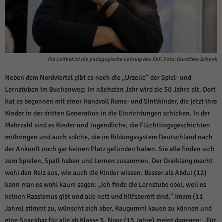
Pia Leifeld ist die pädagogische Leitung des SkF. Foto: Dorothée Schenk
Neben dem Nordviertel gibt es noch die „Urzelle“ der Spiel- und
Lernstuben im Buchenweg: Im nächsten Jahr wird sie 50 Jahre alt. Dort
hat es begonnen mit einer Handvoll Roma- und Sintikinder, die jetzt ihre
Kinder in der dritten Generation in die Einrichtungen schicken. In der
Mehrzahl sind es Kinder und Jugendliche, die Flüchtlingsgeschichten
mitbringen und auch solche, die im Bildungssystem Deutschland nach
der Ankunft noch gar keinen Platz gefunden haben. Sie alle finden sich
zum Spielen, Spaß haben und Lernen zusammen. Der Dreiklang macht
wohl den Reiz aus, wie auch die Kinder wissen. Besser als Abdul (12)
kann man es wohl kaum sagen: „Ich finde die Lernstube cool, weil es
keinen Rassismus gibt und alle nett und hilfsbereit sind.“ Imam (11
Jahre) stimmt zu, wünscht sich aber, Kaugummi kauen zu können und
eine Snackbar für alle ab Klasse 5. Nour (15 Jahre) meint dagegen: „Für