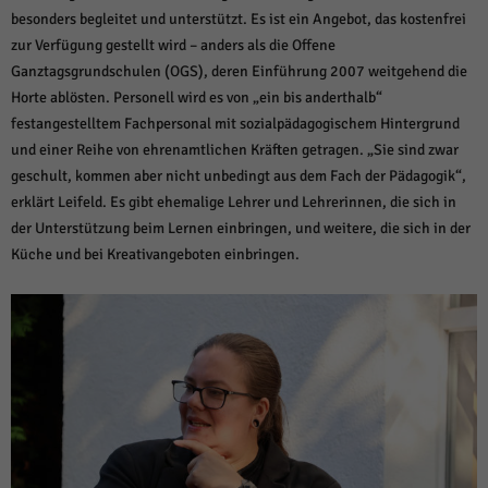
über Websites hinweg verfolgen.
besonders begleitet und unterstützt. Es ist ein Angebot, das kostenfrei
Cookie-Informationen anzeigen
zur Verfügung gestellt wird – anders als die Offene
Ganztagsgrundschulen (OGS), deren Einführung 2007 weitgehend die
Ext
Externe Medien (6)
Horte ablösten. Personell wird es von „ein bis anderthalb“
Inhalte von Videoplattformen und Social-Media-Plattformen werden
festangestelltem Fachpersonal mit sozialpädagogischem Hintergrund
standardmäßig blockiert. Wenn Cookies von externen Medien akzeptiert
und einer Reihe von ehrenamtlichen Kräften getragen. „Sie sind zwar
werden, bedarf der Zugriff auf diese Inhalte keiner manuellen Einwilligung
mehr.
geschult, kommen aber nicht unbedingt aus dem Fach der Pädagogik“,
Cookie-Informationen anzeigen
erklärt Leifeld. Es gibt ehemalige Lehrer und Lehrerinnen, die sich in
der Unterstützung beim Lernen einbringen, und weitere, die sich in der
Datenschutzerklärung
Impressum
powered by Borlabs Cookie
Küche und bei Kreativangeboten einbringen.