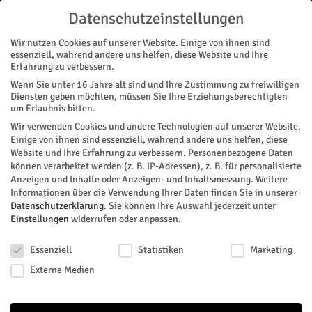
Datenschutzeinstellungen
Wir nutzen Cookies auf unserer Website. Einige von ihnen sind
essenziell, während andere uns helfen, diese Website und Ihre
Erfahrung zu verbessern.
Wenn Sie unter 16 Jahre alt sind und Ihre Zustimmung zu freiwilligen
Start
Stadtteile
Jülich
Mit Familienanschluss
Diensten geben möchten, müssen Sie Ihre Erziehungsberechtigten
STADTTEILE
JÜLICH
MAGAZIN
VEREINE
um Erlaubnis bitten.
Mit Familienanschluss
Wir verwenden Cookies und andere Technologien auf unserer Website.
Einige von ihnen sind essenziell, während andere uns helfen, diese
Website und Ihre Erfahrung zu verbessern.
Personenbezogene Daten
Spiel- und Lernstuben des Sozialdienstes katholischer Frauen
können verarbeitet werden (z. B. IP-Adressen), z. B. für personalisierte
sind ein besonderes Modell zur Integration - und im Zuge des
Anzeigen und Inhalte oder Anzeigen- und Inhaltsmessung.
Weitere
diskutierten Rechtsanspruches auf einen OGS-Platz eine
Informationen über die Verwendung Ihrer Daten finden Sie in unserer
wichtige Ergänzung und Alternative.
Datenschutzerklärung
.
Sie können Ihre Auswahl jederzeit unter
Einstellungen
widerrufen oder anpassen.
Von
Dorothée Schenk
-
Oktober 12, 2023
473
0
Datenschutzeinstellungen
Essenziell
Statistiken
Marketing
Facebook
Twitter
Externe Medien