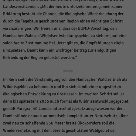
über Websites hinweg verfolgen.
Landesvorsitzender: „Mit der heute unterzeichneten gemeinsamen
Cookie-Informationen anzeigen
Erklärung besteht die Chance, die ökologische Wiederbelebung der
Ext
Externe Medien (6)
durch die Tagebaue geschundenen Region einen wichtigen Schritt
voranzubringen. Wir freuen uns, dass der BUND-Vorschlag, den
Inhalte von Videoplattformen und Social-Media-Plattformen werden
Hambacher Wald als Wildnisentwicklungsgebiet zu sichern, auf eine
standardmäßig blockiert. Wenn Cookies von externen Medien akzeptiert
werden, bedarf der Zugriff auf diese Inhalte keiner manuellen Einwilligung
solch breite Zustimmung fiel. Jetzt gilt es, die Empfehlungen zügig
mehr.
umzusetzen. Damit kann ein wichtiger Beitrag zur endgültigen
Cookie-Informationen anzeigen
Befriedung der Region geleistet werden.“
Datenschutzerklärung
Impressum
powered by Borlabs Cookie
- Anzeige -
Im Kern sieht die Verständigung vor, den Hambacher Wald zeitnah als
Wildnisgebiet zu behandeln und ihn sich damit einer ungestörten
ökologischen Entwicklung zu überlassen. Im zweiten Schritt soll er
dann bis spätestens 2035 auch formal als Wildnisentwicklungsgebiet
gemäß Paragraf 40 Landesnaturschutzgesetz ausgewiesen werden.
Damit stünde er auch automatisch komplett unter Naturschutz. Über
zwei neu zu schaffende 250 Meter breite Ökokorridore soll die
Wiedervernetzung mit dem bereits geschützten Waldgebiet der