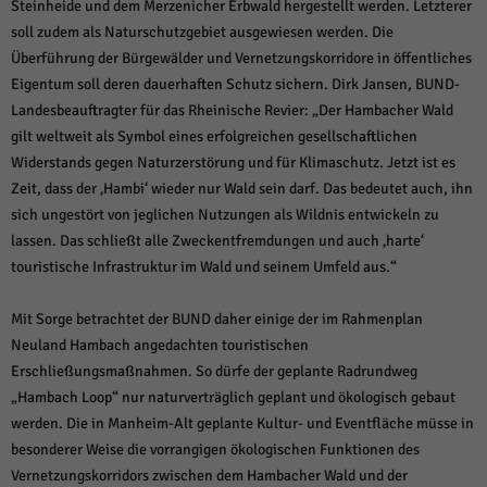
Steinheide und dem Merzenicher Erbwald hergestellt werden. Letzterer
soll zudem als Naturschutzgebiet ausgewiesen werden. Die
Überführung der Bürgewälder und Vernetzungskorridore in öffentliches
Eigentum soll deren dauerhaften Schutz sichern. Dirk Jansen, BUND-
Landesbeauftragter für das Rheinische Revier: „Der Hambacher Wald
gilt weltweit als Symbol eines erfolgreichen gesellschaftlichen
Widerstands gegen Naturzerstörung und für Klimaschutz. Jetzt ist es
Zeit, dass der ‚Hambi‘ wieder nur Wald sein darf. Das bedeutet auch, ihn
sich ungestört von jeglichen Nutzungen als Wildnis entwickeln zu
lassen. Das schließt alle Zweckentfremdungen und auch ‚harte‘
touristische Infrastruktur im Wald und seinem Umfeld aus.“
Mit Sorge betrachtet der BUND daher einige der im Rahmenplan
Neuland Hambach angedachten touristischen
Erschließungsmaßnahmen. So dürfe der geplante Radrundweg
„Hambach Loop“ nur naturverträglich geplant und ökologisch gebaut
werden. Die in Manheim-Alt geplante Kultur- und Eventfläche müsse in
besonderer Weise die vorrangigen ökologischen Funktionen des
Vernetzungskorridors zwischen dem Hambacher Wald und der