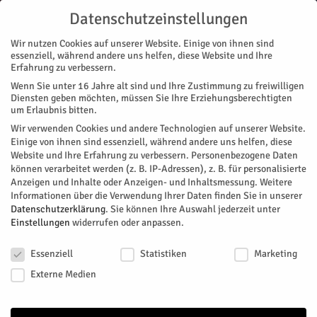
Datenschutzeinstellungen
Wir nutzen Cookies auf unserer Website. Einige von ihnen sind
essenziell, während andere uns helfen, diese Website und Ihre
Erfahrung zu verbessern.
Wenn Sie unter 16 Jahre alt sind und Ihre Zustimmung zu freiwilligen
Start
Nachrichten
Region
„Hambi“ darf wild werden
Diensten geben möchten, müssen Sie Ihre Erziehungsberechtigten
NACHRICHTEN
REGION
MAGAZIN
ZUKUNFT & WIRTSCHAFT
um Erlaubnis bitten.
„Hambi“ darf wild werden
Wir verwenden Cookies und andere Technologien auf unserer Website.
Einige von ihnen sind essenziell, während andere uns helfen, diese
Website und Ihre Erfahrung zu verbessern.
Personenbezogene Daten
Was auf vielen Transparenten gefordert wurde - nämlich
können verarbeitet werden (z. B. IP-Adressen), z. B. für personalisierte
"Hambi muss bleiben" - wurde nun per Unterschrift besiegelt.
Anzeigen und Inhalte oder Anzeigen- und Inhaltsmessung.
Weitere
Informationen über die Verwendung Ihrer Daten finden Sie in unserer
Von
HERZOG Redaktion
-
Juni 11, 2026
68
0
Datenschutzerklärung
.
Sie können Ihre Auswahl jederzeit unter
Einstellungen
widerrufen oder anpassen.
Facebook
Twitter
Datenschutzeinstellungen
Essenziell
Statistiken
Marketing
Externe Medien