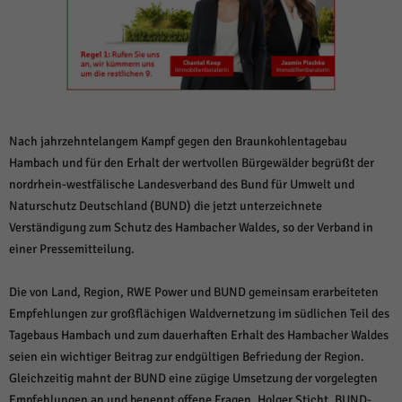
weitere Informationen anzeigen lassen und so nur bestimmte Cookies
auswählen.
Alle akzeptieren
Speichern und weiter
Zurück
Datenschutzeinstellungen
Essenziell (1)
Nach jahrzehntelangem Kampf gegen den Braunkohlentagebau
Essenzielle Cookies ermöglichen grundlegende Funktionen und sind für die
Hambach und für den Erhalt der wertvollen Bürgewälder begrüßt der
einwandfreie Funktion der Website erforderlich.
nordrhein-westfälische Landesverband des Bund für Umwelt und
Cookie-Informationen anzeigen
Naturschutz Deutschland (BUND) die jetzt unterzeichnete
Verständigung zum Schutz des Hambacher Waldes, so der Verband in
Sta
Statistiken (1)
einer Pressemitteilung.
Statistik Cookies erfassen Informationen anonym. Diese Informationen helfen
uns zu verstehen, wie unsere Besucher unsere Website nutzen.
Die von Land, Region, RWE Power und BUND gemeinsam erarbeiteten
Cookie-Informationen anzeigen
Empfehlungen zur großflächigen Waldvernetzung im südlichen Teil des
Tagebaus Hambach und zum dauerhaften Erhalt des Hambacher Waldes
Mar
Marketing (1)
seien ein wichtiger Beitrag zur endgültigen Befriedung der Region.
Marketing-Cookies werden von Drittanbietern oder Publishern verwendet,
Gleichzeitig mahnt der BUND eine zügige Umsetzung der vorgelegten
um personalisierte Werbung anzuzeigen. Sie tun dies, indem sie Besucher
Empfehlungen an und benennt offene Fragen. Holger Sticht, BUND-