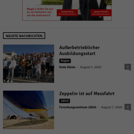
NEUSTE NACHRICHTEN
Außerbetrieblicher
Ausbildungsstart
Region
-
0
Kreis Düren
August 7, 2026
Zeppelin ist auf Messfahrt
Jülich
-
0
Forschungszentrum Jülich
August 7, 2026