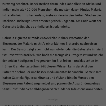
über Websites hinweg verfolgen.
zu wenig beachtet. Dabei sterben daran jedes Jahr allein in Afrika und
Cookie-Informationen anzeigen
Indien mehr als 400.000 Menschen, die meisten davon Kinder. Malaria
ist relativ leicht zu behandeln, insbesondere in den frühen Stadien der
Ext
Externe Medien (6)
Infektion. Bisherige Tests arbeiten jedoch ungenau. Am Ende weiß der
Inhalte von Videoplattformen und Social-Media-Plattformen werden
Getestete lediglich, ob er infiziert ist oder nicht.
standardmäßig blockiert. Wenn Cookies von externen Medien akzeptiert
werden, bedarf der Zugriff auf diese Inhalte keiner manuellen Einwilligung
mehr.
Gabriela Figueroa Miranda entwickelte in ihrer Promotion den
Biosensor, der Malaria mithilfe einer kleinen Blutprobe nachweisen
Cookie-Informationen anzeigen
kann. Der Sensor zeigt aber nicht nur, ob der oder die Getestete infiziert
Datenschutzerklärung
Impressum
powered by Borlabs Cookie
ist: Er verrät zusätzlich, wie hoch die Menge des Erregers ist und welche
der beiden häufigsten Erregerarten im Blut leben – und das schon im
frühen Krankheitsstadium. Mit diesem Wissen kann der Arzt den
Patienten schneller und besser medikamentös behandeln. Gemeinsam
haben Gabriela Figueroa Miranda und Viviana Rincón Montes den
Biosensor zum Patent angemeldet und planen die Ausgründung eines
Start-ups für die Schnelldiagnose verschiedener Infektionskrankheiten.
- Anzeige -