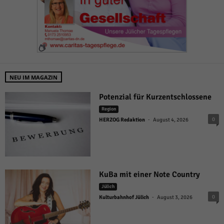
NEU IM MAGAZIN
Potenzial für Kurzentschlossene
Region
-
0
HERZOG Redaktion
August 4, 2026
KuBa mit einer Note Country
Jülich
-
0
Kulturbahnhof Jülich
August 3, 2026