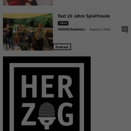
Fast 20 Jahre Spielfreude
Jülich
-
0
HERZOG Redaktion
August 3, 2026
Podcast