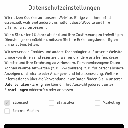
Datenschutzeinstellungen
Wir nutzen Cookies auf unserer Website. Einige von ihnen sind
essenziell, während andere uns helfen, diese Website und Ihre
Erfahrung zu verbessern.
Wenn Sie unter 16 Jahre alt sind und Ihre Zustimmung zu freiwilligen
Start
Magazin
Gesundheit
Mit Innovation gegen Malaria
Diensten geben möchten, müssen Sie Ihre Erziehungsberechtigten
MAGAZIN
GESUNDHEIT
STADTTEILE
JÜLICH
ZUKUNFT & WIRTSCHAFT
um Erlaubnis bitten.
Mit Innovation gegen Malaria
Wir verwenden Cookies und andere Technologien auf unserer Website.
Einige von ihnen sind essenziell, während andere uns helfen, diese
Website und Ihre Erfahrung zu verbessern.
Personenbezogene Daten
Dr. Gabriela Figueroa Miranda vom Institut für Bioelektronik
können verarbeitet werden (z. B. IP-Adressen), z. B. für personalisierte
des Forschungszentrums Jülich wurde am Montag, 23. Mai,
Anzeigen und Inhalte oder Anzeigen- und Inhaltsmessung.
Weitere
stellvertretend für ihr Team mit dem Innovationspreis des
Informationen über die Verwendung Ihrer Daten finden Sie in unserer
Landes NRW in der Kategorie "innovation2business"
Datenschutzerklärung
.
Sie können Ihre Auswahl jederzeit unter
Einstellungen
widerrufen oder anpassen.
ausgezeichnet. Sie nahm den Preis gemeinsam mit Dr. Viviana
Rincón Montes in der Kunstsammlung NRW in Düsseldorf bei
Datenschutzeinstellungen
einer Feierstunde mit Ministerpräsident Hendrik Wüst und
Essenziell
Statistiken
Marketing
NRW-Wirtschaftsminister Prof. Andreas Pinkwart entgegen.
Externe Medien
Die mexikanische Biomedizintechnikerin und die
kolumbianische Elektroingenieurin arbeiten an einem