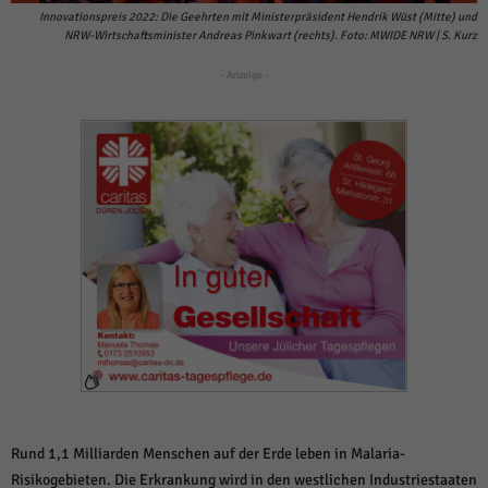
weitere Informationen anzeigen lassen und so nur bestimmte Cookies
Innovationspreis 2022: Die Geehrten mit Ministerpräsident Hendrik Wüst (Mitte) und
auswählen.
NRW-Wirtschaftsminister Andreas Pinkwart (rechts). Foto: MWIDE NRW | S. Kurz
Alle akzeptieren
Speichern und weiter
- Anzeige -
Zurück
Datenschutzeinstellungen
Essenziell (1)
Essenzielle Cookies ermöglichen grundlegende Funktionen und sind für die
einwandfreie Funktion der Website erforderlich.
Cookie-Informationen anzeigen
Sta
Statistiken (1)
Statistik Cookies erfassen Informationen anonym. Diese Informationen helfen
uns zu verstehen, wie unsere Besucher unsere Website nutzen.
Cookie-Informationen anzeigen
Mar
Marketing (1)
Marketing-Cookies werden von Drittanbietern oder Publishern verwendet,
Rund 1,1 Milliarden Menschen auf der Erde leben in Malaria-
um personalisierte Werbung anzuzeigen. Sie tun dies, indem sie Besucher
Risikogebieten. Die Erkrankung wird in den westlichen Industriestaaten