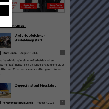
STE NACHRICHTEN
geben
Außerbetrieblicher
Ausbildungsstart
 ihnen
-
0
n
Kreis Düren
August 7, 2026
n), z.
rufsausbildung in einer außerbetrieblichen
htung (BaE) richtet sich an junge Erwachsene bis zu
Alter von 35 Jahren, die aus vielfältigen Gründen
.
gen
Zeppelin ist auf Messfahrt
Zurück
-
0
Forschungszentrum Jülich
August 7, 2026