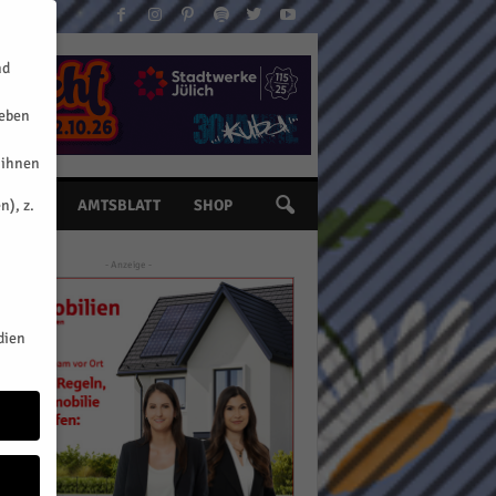
nd
geben
 ihnen
n), z.
INE
AMTSBLATT
SHOP
- Anzeige -
dien