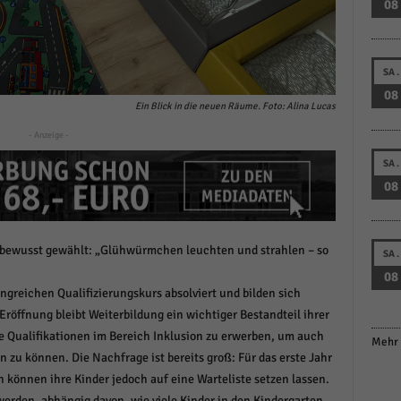
08
SA.
08
Ein Blick in die neuen Räume. Foto: Alina Lucas
- Anzeige -
SA.
08
bewusst gewählt: „Glühwürmchen leuchten und strahlen – so
SA.
08
greichen Qualifizierungskurs absolviert und bilden sich
Eröffnung bleibt Weiterbildung ein wichtiger Bestandteil ihrer
he Qualifikationen im Bereich Inklusion zu erwerben, um auch
Mehr 
 zu können. Die Nachfrage ist bereits groß: Für das erste Jahr
rn können ihre Kinder jedoch auf eine Warteliste setzen lassen.
erden, abhängig davon, wie viele Kinder in den Kindergarten