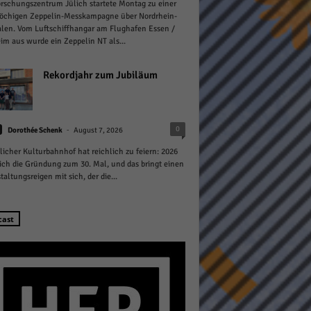
rschungszentrum Jülich startete Montag zu einer
öchigen Zeppelin-Messkampagne über Nordrhein-
len. Vom Luftschiffhangar am Flughafen Essen /
m aus wurde ein Zeppelin NT als...
Rekordjahr zum Jubiläum
Statistiken
-
0
hen,
Dorothée Schenk
August 7, 2026
licher Kulturbahnhof hat reichlich zu feiern: 2026
sich die Gründung zum 30. Mal, und das bringt einen
taltungsreigen mit sich, der die...
Marketing
rte
cast
Externe Medien
ert.