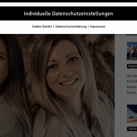
r
Individuelle Datenschutzeinstellungen
Cookie-Details
Datenschutzerklärung
Impressum
Datenschutzeinstellungen
NEU
Sie unter 16 Jahre alt sind und Ihre Zustimmung zu freiwilligen Diensten 
en, müssen Sie Ihre Erziehungsberechtigten um Erlaubnis bitten.
erwenden Cookies und andere Technologien auf unserer Website. Einige von
essenziell, während andere uns helfen, diese Website und Ihre Erfahrung zu
Regio
ssern.
Personenbezogene Daten können verarbeitet werden (z. B. IP-Adresse
r personalisierte Anzeigen und Inhalte oder Anzeigen- und Inhaltsmessung.
Die Be
re Informationen über die Verwendung Ihrer Daten finden Sie in unserer
Einric
schutzerklärung
.
einem 
finden Sie eine Übersicht über alle verwendeten Cookies. Sie können Ihre
keine..
lligung zu ganzen Kategorien geben oder sich weitere Informationen anzei
n und so nur bestimmte Cookies auswählen.
le akzeptieren
Jülich
eichern und weiter