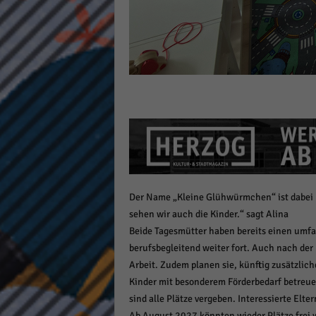
Der Name „Kleine Glühwürmchen“ ist dabei 
sehen wir auch die Kinder.“ sagt Alina
Beide Tagesmütter haben bereits einen umfan
berufsbegleitend weiter fort. Auch nach der 
Arbeit. Zudem planen sie, künftig zusätzlic
Kinder mit besonderem Förderbedarf betreuen
sind alle Plätze vergeben. Interessierte Elte
Ab August 2027 könnten wieder Plätze frei w