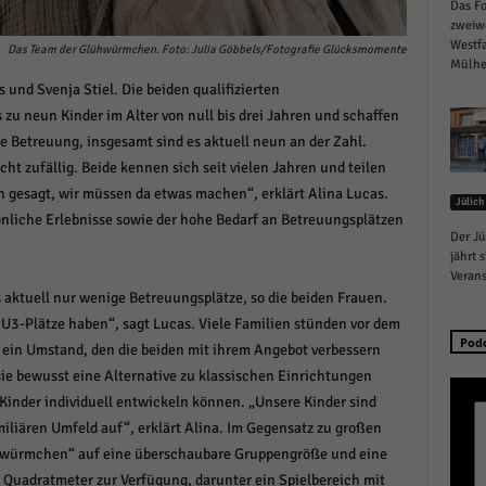
Das Fo
schutzeinstellungen
zweiw
enziell (1)
Westfa
Das Team der Glühwürmchen. Foto: Julia Göbbels/Fotografie Glücksmomente
Mülhei
zielle Cookies ermöglichen grundlegende Funktionen und sind für die einwandfreie
 und Svenja Stiel. Die beiden qualifizierten
ion der Website erforderlich.
zu neun Kinder im Alter von null bis drei Jahren und schaffen
Cookie-Informationen anzeigen
he Betreuung, insgesamt sind es aktuell neun an der Zahl.
istiken (1)
cht zufällig. Beide kennen sich seit vielen Jahren und teilen
 gesagt, wir müssen da etwas machen“, erklärt Alina Lucas.
Jülich
stik Cookies erfassen Informationen anonym. Diese Informationen helfen uns zu verste
liche Erlebnisse sowie der hohe Bedarf an Betreuungsplätzen
nsere Besucher unsere Website nutzen.
Der Jü
Cookie-Informationen anzeigen
jährt 
Verans
keting (1)
es aktuell nur wenige Betreuungsplätze, so die beiden Frauen.
g U3-Plätze haben“, sagt Lucas. Viele Familien stünden vor dem
ting-Cookies werden von Drittanbietern oder Publishern verwendet, um personalisie
Pod
 ein Umstand, den die beiden mit ihrem Angebot verbessern
ng anzuzeigen. Sie tun dies, indem sie Besucher über Websites hinweg verfolgen.
ie bewusst eine Alternative zu klassischen Einrichtungen
Cookie-Informationen anzeigen
 Kinder individuell entwickeln können. „Unsere Kinder sind
erne Medien (6)
miliären Umfeld auf“, erklärt Alina. Im Gegensatz zu großen
ühwürmchen“ auf eine überschaubare Gruppengröße und eine
te von Videoplattformen und Social-Media-Plattformen werden standardmäßig blocki
Quadratmeter zur Verfügung, darunter ein Spielbereich mit
Cookies von externen Medien akzeptiert werden, bedarf der Zugriff auf diese Inhalte