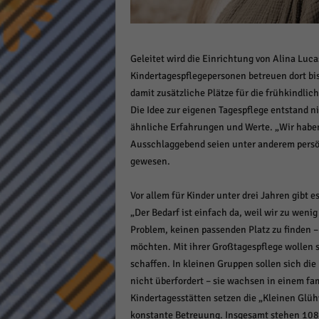
Daten
Ess
Essen
Geleitet wird die Einrichtung von Alina Lucas
Funkt
Kindertagespflegepersonen betreuen dort bis 
damit zusätzliche Plätze für die frühkindlic
Stat
Die Idee zur eigenen Tagespflege entstand ni
ähnliche Erfahrungen und Werte. „Wir haben
Stati
Ausschlaggebend seien unter anderem persön
wie u
gewesen.
Mar
Vor allem für Kinder unter drei Jahren gibt 
„Der Bedarf ist einfach da, weil wir zu weni
Marke
Problem, keinen passenden Platz zu finden –
Werbu
möchten. Mit ihrer Großtagespflege wollen s
schaffen. In kleinen Gruppen sollen sich die
Ext
nicht überfordert – sie wachsen in einem fa
Kindertagesstätten setzen die „Kleinen Gl
Inhal
konstante Betreuung. Insgesamt stehen 108 
Wenn 