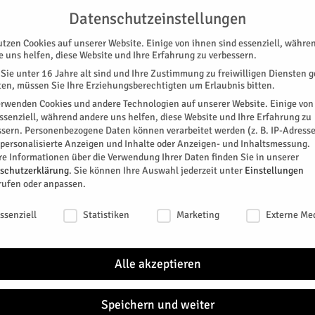
UNTERSTÜTZEN
KONTAKT
DATENSCHUTZ
IMPRESSUM
Datenschutzeinstellungen
utzen Cookies auf unserer Website. Einige von ihnen sind essenziell, währe
e uns helfen, diese Website und Ihre Erfahrung zu verbessern.
Sie unter 16 Jahre alt sind und Ihre Zustimmung zu freiwilligen Diensten 
en, müssen Sie Ihre Erziehungsberechtigten um Erlaubnis bitten.
erwenden Cookies und andere Technologien auf unserer Website. Einige von
essenziell, während andere uns helfen, diese Website und Ihre Erfahrung zu
ssern.
Personenbezogene Daten können verarbeitet werden (z. B. IP-Adresse
SPEZIAL
E-PAPER
KINO
GALERIE
TERM
r personalisierte Anzeigen und Inhalte oder Anzeigen- und Inhaltsmessung.
re Informationen über die Verwendung Ihrer Daten finden Sie in unserer
schutzerklärung
.
Sie können Ihre Auswahl jederzeit unter
Einstellungen
HAFT
rufen oder anpassen.
schutzeinstellungen
ssenziell
Statistiken
Marketing
Externe Me
sangebot: Auf der Dürener Straße 11a hat die
n“ eröffnet.
Alle akzeptieren
Speichern und weiter