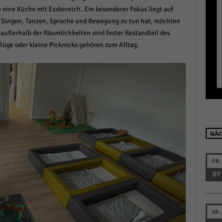
r manuellen Einwilligung mehr.
ine Küche mit Essbereich. Ein besonderer Fokus liegt auf
t Singen, Tanzen, Sprache und Bewegung zu tun hat, möchten
Cookie-Informationen anzeigen
n außerhalb der Räumlichkeiten sind fester Bestandteil des
Datenschutzerklärung
Im
red by Borlabs Cookie
lüge oder kleine Picknicks gehören zum Alltag.
NÄC
FR.
07
SA.