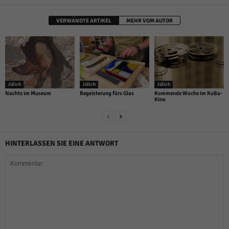
VERWANDTE ARTIKEL
MEHR VOM AUTOR
Jülich
Jülich
Jülich
Nachts im Museum
Begeisterung fürs Glas
Kommende Woche im KuBa-
Kino
HINTERLASSEN SIE EINE ANTWORT