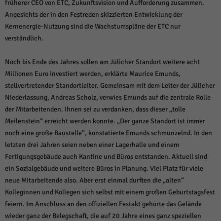
früherer CEO von ETC, Zukunftsvision und Aufforderung zusammen.
Angesichts der in den Festreden skizzierten Entwicklung der
Kernenergie-Nutzung sind die Wachstumspläne der ETC nur
verständlich.
Noch bis Ende des Jahres sollen am Jülicher Standort weitere acht
Millionen Euro investiert werden, erklärte Maurice Emunds,
stellvertretender Standortleiter. Gemeinsam mit dem Leiter der Jülicher
Niederlassung, Andreas Scholz, verwies Emunds auf die zentrale Rolle
der Mitarbeitenden. Ihnen sei zu verdanken, dass dieser „tolle
Meilenstein“ erreicht werden konnte. „Der ganze Standort ist immer
noch eine große Baustelle“, konstatierte Emunds schmunzelnd. In den
letzten drei Jahren seien neben einer Lagerhalle und einem
Fertigungsgebäude auch Kantine und Büros entstanden. Aktuell sind
ein Sozialgebäude und weitere Büros in Planung. Viel Platz für viele
neue Mitarbeitende also. Aber erst einmal durften die „alten“
Kolleginnen und Kollegen sich selbst mit einem großen Geburtstagsfest
feiern. Im Anschluss an den offiziellen Festakt gehörte das Gelände
wieder ganz der Belegschaft, die auf 20 Jahre eines ganz speziellen