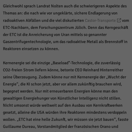
Gleichwohl sprach Landrat Nolten auch die schwierigeren Aspekte des
Themas an: die nach wie vor ungeklärte, sichere Endlagerung von
radioaktiven Abfällen und die viel diskutierten
Castor-Transporte
vom
ETC-Nachbarn, dem Forschungszentrum Jülich. Denn das Kerngeschäft
der ETC ist die Anreicherung von Uran mittels so genannter
Gaszentrifugentechnologie, um das radioaktive Metall als Brennstoff in
Reaktoren einsetzen zu können.
Kernenergie sei die einzige „Baseload“-Technologie, die zuverlässig
CO2-freien Strom liefern könne, betonte CEO Reinhard Hinterreither
seine Überzeugung. Zudem könne nur mit Kernenergie der „Wucht der
Energie“, die KI schon jetzt, aber vor allem zukünftig brauchen wird,
begegnet werden. Nur mit erneuerbaren Energien könne man den
gewaltigen Energiehunger von Künstlicher Intelligenz nicht stillen.
Nicht umsonst würde weltweit auf den Ausbau von Kernkraftwerken
gesetzt, alleine die USA würden ihre Reaktoren mindestens verdoppeln
wollen. „ETC hat eine helle Zukunft, wir müssen sie jetzt bauen“, fasste
Guillaume Dureau, Vorstandmitglied der französischen Orano und