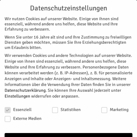
Datenschutzeinstellungen
Wir nutzen Cookies auf unserer Website. Einige von ihnen sind
essenziell, während andere uns helfen, diese Website und Ihre
Erfahrung zu verbessern.
Wenn Sie unter 16 Jahre alt sind und Ihre Zustimmung zu freiwilligen
Start
Galerie
Galerie 2026
Von Kernenergie, künstlicher Intelligenz und viel Wachstum
Diensten geben möchten, müssen Sie Ihre Erziehungsberechtigten
GALERIE
GALERIE 2026
STADTTEILE
JÜLICH
MAGAZIN
um Erlaubnis bitten.
ZUKUNFT & WIRTSCHAFT
Wir verwenden Cookies und andere Technologien auf unserer Website.
Von Kernenergie, künstlicher
Einige von ihnen sind essenziell, während andere uns helfen, diese
Website und Ihre Erfahrung zu verbessern.
Personenbezogene Daten
Intelligenz und viel Wachstum
können verarbeitet werden (z. B. IP-Adressen), z. B. für personalisierte
Anzeigen und Inhalte oder Anzeigen- und Inhaltsmessung.
Weitere
Informationen über die Verwendung Ihrer Daten finden Sie in unserer
Sein 20jähriges Bestehen feierte das Joint Venture von
Datenschutzerklärung
.
Sie können Ihre Auswahl jederzeit unter
Einstellungen
widerrufen oder anpassen.
Urenco und Orano, die Enrichment Technology Company ETC
jetzt. Seit zwei Jahrzehnten wird am Jülicher Standort
Datenschutzeinstellungen
Essenziell
Statistiken
Marketing
Zentrifugentechnologie gebaut, erforscht und
Externe Medien
weiterentwickelt.
Von
Britta Sylvester
-
Juni 30, 2026
227
0