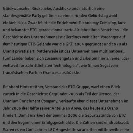
weitere Informationen anzeigen lassen und so nur bestimmte Cookies
auswählen.
Glückwünsche, Rückblicke, Ausblicke und natürlich eine
standesgemäße Party gehören zu einem runden Geburtstag wohl
Alle akzeptieren
Speichern und weiter
einfach dazu. Zwar feierte die Enrichment Technology Company, kurz
und bekannter ETC, gerade einmal zarte 20 Jahre ihres Bestehens – die
Zurück
Geschichte des Unternehmens ist allerdings weit älter. Vorgänger auf
Datenschutzeinstellungen
Essenziell (1)
dem heutigen ETC-Gelände war die GKT, 1964 gegründet und 1970 als
Uranit privatisiert. Mittlerweile ist das Untenrnehmen multinational,
Essenzielle Cookies ermöglichen grundlegende Funktionen und sind für die
einwandfreie Funktion der Website erforderlich.
fünf Länder haben sich zusammengetan und arbeiten hier an einer „der
Cookie-Informationen anzeigen
weltweit fortschrittlichsten Technologien“, wie Simon Segal vom
französischen Partner Orano es ausdrückte.
Sta
Statistiken (1)
Reinhard Hinterreither, Vorstand der ETC-Gruppe, warf einen Blick
Statistik Cookies erfassen Informationen anonym. Diese Informationen helfen
uns zu verstehen, wie unsere Besucher unsere Website nutzen.
zurück in die Geschichte: Gegründet 2003 als Teil der Urenco, der
Uranium Enrichment Company, verkaufte eben dieses Unternehmen im
Cookie-Informationen anzeigen
Jahr 2006 die Hälfte seiner Anteile an Areva, das heute als Orano
Mar
Marketing (1)
firmiert. Damit markiert der Sommer 2006 die Geburtsstunde von ETC
und den Beginn einer Erfolgsgeschichte. Die Zahlen sind eindrucksvoll:
Marketing-Cookies werden von Drittanbietern oder Publishern verwendet,
um personalisierte Werbung anzuzeigen. Sie tun dies, indem sie Besucher
Waren es vor fünf Jahren 187 Angestellte so arbeiten mittlerweile mehr