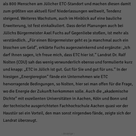
über Websites hinweg verfolgen.
als 800 Menschen am Jülicher ETC-Standort und machen diesen damit
Cookie-Informationen anzeigen
zum größten von aktuell fünf Niederlassungen weltweit, Tendenz
steigend. Weiteres Wachstum, auch im Hinblick auf eine bauliche
Ext
Externe Medien (6)
Erweiterung, ist fest einkalkuliert. Dass derlei Planungen auch bei
Inhalte von Videoplattformen und Social-Media-Plattformen werden
Jülichs Bürgermeister Axel Fuchs auf Gegenliebe stoßen, ist mehr als
standardmäßig blockiert. Wenn Cookies von externen Medien akzeptiert
verständlich. „Für einen Bürgermeister geht es ja manchmal auch ein
werden, bedarf der Zugriff auf diese Inhalte keiner manuellen Einwilligung
bisschen um Geld“, erklärte Fuchs augenzwinkernd und ergänzte: „Ich
mehr.
darf Ihnen sagen, ich freue mich, dass ETC hier ist.“ Landrat Dr. Ralf
Cookie-Informationen anzeigen
Nolten (CDU) sah das wenig verwunderlich ebenso und formulierte kurz
Datenschutzerklärung
Impressum
powered by Borlabs Cookie
und knapp: „ETC in Jülich ist gut. Gut für Sie und gut für uns.“ In der
hiesigen „Energieregion“ fände ein Unternehmen wie ETC
hervorragende Bedingungen, so Nolten, hier sei man offen für die Frage,
wo die Energie der Zukunft herkommen solle. Auch die „akademische
Dichte“ mit exzellenten Universitäten in Aachen, Köln und Bonn und
der technische ausgerichteten Fachhochschule Aachen quasi vor der
Haustür sei ein Vorteil, den man sonst nirgendwo fände, zeigte sich der
Landrat überzeugt.
- Anzeige -