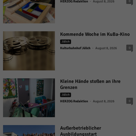
-
0
HERZOG Redaktion
August 8, 2026
Kommende Woche im KuBa-Kino
Jülich
-
0
Kulturbahnhof Jülich
August 8, 2026
Kleine Hände stoßen an ihre
Grenzen
Jülich
-
0
HERZOG Redaktion
August 8, 2026
Außerbetrieblicher
Ausbildungsstart