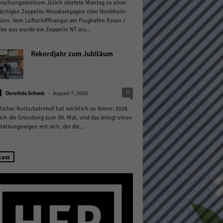
rschungszentrum Jülich startete Montag zu einer
öchigen Zeppelin-Messkampagne über Nordrhein-
len. Vom Luftschiffhangar am Flughafen Essen /
m aus wurde ein Zeppelin NT als...
Rekordjahr zum Jubiläum
Statistiken
-
0
hen,
Dorothée Schenk
August 7, 2026
licher Kulturbahnhof hat reichlich zu feiern: 2026
sich die Gründung zum 30. Mal, und das bringt einen
taltungsreigen mit sich, der die...
Marketing
rte
cast
Externe Medien
ert.