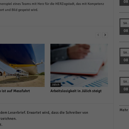
08
menspiel eines Teams mit Herz für die HERZogstadt, das mit Kompetenz
t und Bild gespeist wird.
SA.
08
SA.
08
SA.
Jülich
08
n ist auf Messfahrt
Arbeitslosigkeit in Jülich steigt
Mehr 
dem Leserbrief. Erwartet wird, dass die Schreiber von
rzeichnen.
t.