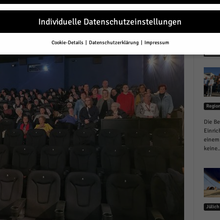
r
Individuelle Datenschutzeinstellungen
Cookie-Details
Datenschutzerklärung
Impressum
Datenschutzeinstellungen
NEU
Sie unter 16 Jahre alt sind und Ihre Zustimmung zu freiwilligen Diensten 
en, müssen Sie Ihre Erziehungsberechtigten um Erlaubnis bitten.
erwenden Cookies und andere Technologien auf unserer Website. Einige von
essenziell, während andere uns helfen, diese Website und Ihre Erfahrung zu
Regio
ssern.
Personenbezogene Daten können verarbeitet werden (z. B. IP-Adresse
r personalisierte Anzeigen und Inhalte oder Anzeigen- und Inhaltsmessung.
Die Be
re Informationen über die Verwendung Ihrer Daten finden Sie in unserer
Einric
schutzerklärung
.
einem 
finden Sie eine Übersicht über alle verwendeten Cookies. Sie können Ihre
keine..
lligung zu ganzen Kategorien geben oder sich weitere Informationen anzei
n und so nur bestimmte Cookies auswählen.
le akzeptieren
Jülich
eichern und weiter