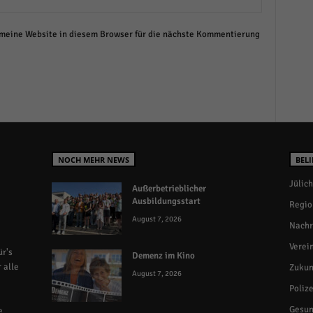
eine Website in diesem Browser für die nächste Kommentierung
NOCH MEHR NEWS
BELI
Jülich
Außerbetrieblicher
Ausbildungsstart
Regio
August 7, 2026
Nachr
Verei
r's
Demenz im Kino
 alle
Zukun
August 7, 2026
Polize
Gesun
e