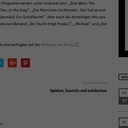
im Programm werden unter anderem sein: „Star Wars: The
r manuellen Einwilligung mehr.
ilm „In the Grey“, „Ein Münchner im Himmel – Der Tod ist erst
Cookie-Informationen anzeigen
lennkill: Ein Schafskrimi“. Aber auch die derzeitigen Hits aus
Datenschutzerklärung
Im
red by Borlabs Cookie
ie zum Beispiel „Der Teufel trägt Prada 2“, „Michael“ und „Der
 sind verfügbar auf der
Webseite des Kinos
.
r
NÄC
Nächster Artikel
Spielen, basteln und entdecken
FR.
07
SA.
de