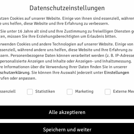
UNTERSTÜTZEN
KONTAKT
DATENSCHUTZ
IMPRESSUM
Datenschutzeinstellungen
utzen Cookies auf unserer Website. Einige von ihnen sind essenziell, währe
e uns helfen, diese Website und Ihre Erfahrung zu verbessern.
Sie unter 16 Jahre alt sind und Ihre Zustimmung zu freiwilligen Diensten 
en, müssen Sie Ihre Erziehungsberechtigten um Erlaubnis bitten.
erwenden Cookies und andere Technologien auf unserer Website. Einige von
essenziell, während andere uns helfen, diese Website und Ihre Erfahrung zu
ssern.
Personenbezogene Daten können verarbeitet werden (z. B. IP-Adresse
SPEZIAL
E-PAPER
KINO
GALERIE
TERM
r personalisierte Anzeigen und Inhalte oder Anzeigen- und Inhaltsmessung.
re Informationen über die Verwendung Ihrer Daten finden Sie in unserer
schutzerklärung
.
Sie können Ihre Auswahl jederzeit unter
Einstellungen
rufen oder anpassen.
o
schutzeinstellungen
ssenziell
Statistiken
Marketing
Externe Me
 Lumen-Kino allen Ehrenamtlichen Danke sagen und
Alle akzeptieren
0
Speichern und weiter