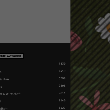
EBTE KATEGORIE
7839
4419
n
3798
ichten
2898
ne
2811
ft & Wirtschaft
2146
i
1427
dheit