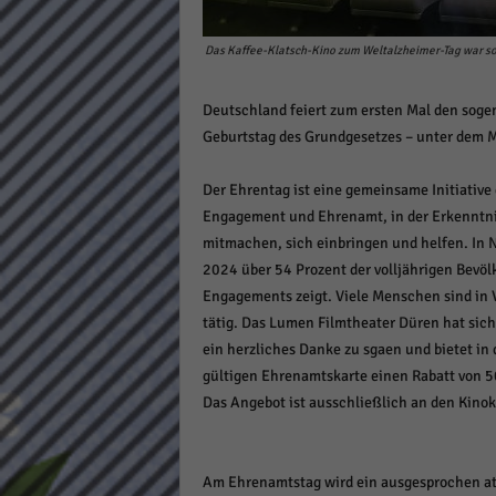
Daten
Ess
Das Kaffee-Klatsch-Kino zum Weltalzheimer-Tag war so
Essen
Funkt
Deutschland feiert zum ersten Mal den sog
Geburtstag des Grundgesetzes – unter dem Mot
Stat
Der Ehrentag ist eine gemeinsame Initiative
Stati
Engagement und Ehrenamt, in der Erkenntnis
wie u
mitmachen, sich einbringen und helfen. In 
2024 über 54 Prozent der volljährigen Bevöl
Engagements zeigt. Viele Menschen sind in 
Mar
tätig. Das Lumen Filmtheater Düren hat sich
Marke
ein herzliches Danke zu sgaen und bietet in
Werbu
gültigen Ehrenamtskarte einen Rabatt von 50
Das Angebot ist ausschließlich an den Kinok
Ext
Inhal
Am Ehrenamtstag wird ein ausgesprochen at
Wenn 