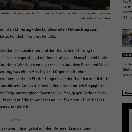
Das Fo
schutzeinstellungen
zweiw
enziell (1)
Westfa
 erfolgreich, dass im nächsten Jahr das Angebot noch weiterausgebaut werden
Mülhei
soll. Foto: Kreis Düren
zielle Cookies ermöglichen grundlegende Funktionen und sind für die einwandfreie
ion der Website erforderlich.
enannten Ehrentag – den bundesweiten Mitmachtag zum
Cookie-Informationen anzeigen
to: Für dich. Für uns. Für alle.
istiken (1)
 des Bundespräsidenten und der Deutschen Stiftung für
Jülich
stik Cookies erfassen Informationen anonym. Diese Informationen helfen uns zu verste
 ins Leben gerufen, dass Demokratie von Menschen lebt, die
nsere Besucher unsere Website nutzen.
Nordrhein-Westfalen engagieren sich laut dem EhrenamtAtlas
Der Jü
Cookie-Informationen anzeigen
jährt 
kerung, was einen Anstieg des bürgerschaftlichen
Verans
Vereinen, sozialen Einrichtungen oder der Nachbarschaftshilfe
keting (1)
 aus diesem Anlass überlegt, allen ehrenamtlich Engagierten
ting-Cookies werden von Drittanbietern oder Publishern verwendet, um personalisie
 der Folge am morgigen Samstag, 23. Mai, gegen Vorlage einer
Pod
ng anzuzeigen. Sie tun dies, indem sie Besucher über Websites hinweg verfolgen.
 Prozent auf die Kinoticktes an – in Form von 2für1-Tickets.
Cookie-Informationen anzeigen
assen erhältlich.
erne Medien (6)
- Anzeige -
te von Videoplattformen und Social-Media-Plattformen werden standardmäßig blocki
traktives Filmangebot auf den Dürener Leinwänden
Cookies von externen Medien akzeptiert werden, bedarf der Zugriff auf diese Inhalte