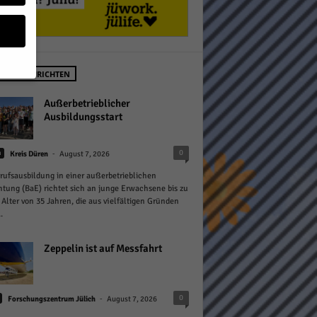
STE NACHRICHTEN
geben
Außerbetrieblicher
Ausbildungsstart
 ihnen
-
0
n
Kreis Düren
August 7, 2026
n), z.
rufsausbildung in einer außerbetrieblichen
htung (BaE) richtet sich an junge Erwachsene bis zu
Alter von 35 Jahren, die aus vielfältigen Gründen
.
gen
Zeppelin ist auf Messfahrt
Zurück
-
0
Forschungszentrum Jülich
August 7, 2026