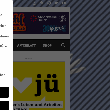
nd
geben
 ihnen
n), z.
INE
AMTSBLATT
SHOP
- Anzeige -
dien