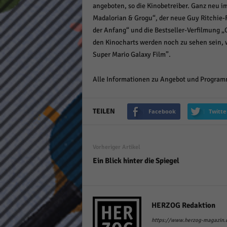
angeboten, so die Kinobetreiber. Ganz neu 
keine
Madalorian & Grogu“, der neue Guy Ritchie-F
der Anfang“ und die Bestseller-Verfilmung „G
powe
den Kinocharts werden noch zu sehen sein, w
Super Mario Galaxy Film”.
Alle Informationen zu Angebot und Programm
TEILEN
Facebook
Twitte
Vorheriger Artikel
Ein Blick hinter die Spiegel
HERZOG Redaktion
https://www.herzog-magazin.