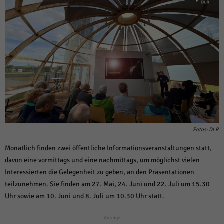
über Websites hinweg verfolgen.
Cookie-Informationen anzeigen
Ext
Externe Medien (6)
Inhalte von Videoplattformen und Social-Media-Plattformen werden
standardmäßig blockiert. Wenn Cookies von externen Medien akzeptiert
werden, bedarf der Zugriff auf diese Inhalte keiner manuellen Einwilligung
mehr.
Cookie-Informationen anzeigen
Datenschutzerklärung
Impressum
powered by Borlabs Cookie
Fotos: DLR
Monatlich finden zwei öffentliche Informationsveranstaltungen statt,
davon eine vormittags und eine nachmittags, um möglichst vielen
Interessierten die Gelegenheit zu geben, an den Präsentationen
teilzunehmen. Sie finden am 27. Mai, 24. Juni und 22. Juli um 15.30
Uhr sowie am 10. Juni und 8. Juli um 10.30 Uhr statt.
- Anzeige -