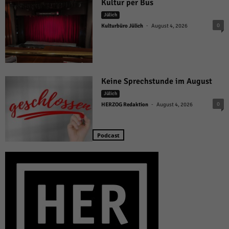
Kultur per Bus
Jülich
-
0
Kulturbüro Jülich
August 4, 2026
Keine Sprechstunde im August
Jülich
-
0
HERZOG Redaktion
August 4, 2026
Podcast