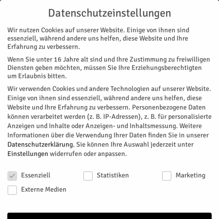
Datenschutzeinstellungen
Wir nutzen Cookies auf unserer Website. Einige von ihnen sind
essenziell, während andere uns helfen, diese Website und Ihre
Erfahrung zu verbessern.
Wenn Sie unter 16 Jahre alt sind und Ihre Zustimmung zu freiwilligen
Start
Stadtteile
Jülich
Ein Blick hinter die Spiegel
Diensten geben möchten, müssen Sie Ihre Erziehungsberechtigten
STADTTEILE
JÜLICH
NACHRICHTEN
MAGAZIN
ZUKUNFT & WIRTSCHAFT
um Erlaubnis bitten.
Ein Blick hinter die Spiegel
Wir verwenden Cookies und andere Technologien auf unserer Website.
Einige von ihnen sind essenziell, während andere uns helfen, diese
Website und Ihre Erfahrung zu verbessern.
Personenbezogene Daten
Das Deutsche Luft und Raumfahrt Zentrum bietet Einblicke in
können verarbeitet werden (z. B. IP-Adressen), z. B. für personalisierte
seine Tätigkeit.
Anzeigen und Inhalte oder Anzeigen- und Inhaltsmessung.
Weitere
Informationen über die Verwendung Ihrer Daten finden Sie in unserer
Von
Stadt Jülich
-
Mai 22, 2026
86
0
Datenschutzerklärung
.
Sie können Ihre Auswahl jederzeit unter
Einstellungen
widerrufen oder anpassen.
Facebook
Twitter
Datenschutzeinstellungen
Essenziell
Statistiken
Marketing
Externe Medien