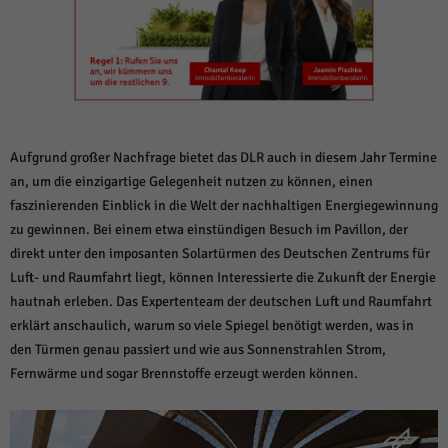
weitere Informationen anzeigen lassen und so nur bestimmte Cookies
auswählen.
Alle akzeptieren
Speichern und weiter
Zurück
Datenschutzeinstellungen
Essenziell (1)
Aufgrund großer Nachfrage bietet das DLR auch in diesem Jahr Termine
Essenzielle Cookies ermöglichen grundlegende Funktionen und sind für die
an, um die einzigartige Gelegenheit nutzen zu können, einen
einwandfreie Funktion der Website erforderlich.
faszinierenden Einblick in die Welt der nachhaltigen Energiegewinnung
Cookie-Informationen anzeigen
zu gewinnen. Bei einem etwa einstündigen Besuch im Pavillon, der
direkt unter den imposanten Solartürmen des Deutschen Zentrums für
Sta
Statistiken (1)
Luft- und Raumfahrt liegt, können Interessierte die Zukunft der Energie
Statistik Cookies erfassen Informationen anonym. Diese Informationen helfen
hautnah erleben. Das Expertenteam der deutschen Luft und Raumfahrt
uns zu verstehen, wie unsere Besucher unsere Website nutzen.
erklärt anschaulich, warum so viele Spiegel benötigt werden, was in
Cookie-Informationen anzeigen
den Türmen genau passiert und wie aus Sonnenstrahlen Strom,
Fernwärme und sogar Brennstoffe erzeugt werden können.
Mar
Marketing (1)
Marketing-Cookies werden von Drittanbietern oder Publishern verwendet,
um personalisierte Werbung anzuzeigen. Sie tun dies, indem sie Besucher