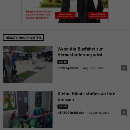
NEUSTE NACHRICHTEN
Wenn die Busfahrt zur
Herausforderung wird
Jülich
-
0
Britta Sylvester
August 8, 2026
Kleine Hände stoßen an ihre
Grenzen
Jülich
-
0
HERZOG Redaktion
August 8, 2026