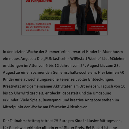
weitere Informationen anzeigen lassen und so nur bestimmte Cookies
auswählen.
Alle akzeptieren
Speichern und weiter
Zurück
Datenschutzeinstellungen
Essenziell (1)
Essenzielle Cookies ermöglichen grundlegende Funktionen und sind für die
In der letzten Woche der Sommerferien erwartet Kinder in Aldenhoven
einwandfreie Funktion der Website erforderlich.
ein neues Angebot: Die „FUNtastisch – WIRkstatt Woche“ lädt Mädchen
Cookie-Informationen anzeigen
und Jungen im Alter von 6 bis 12 Jahren vom 24. August bis zum 28.
August zu einer spannenden Gemeinschaftswoche ein. Hier können 40
Sta
Statistiken (1)
Kinder eine abwechslungsreiche Ferienzeit voller Entdeckungen,
Statistik Cookies erfassen Informationen anonym. Diese Informationen helfen
Kreativität und gemeinsamer Aktivitäten am Ort erleben. Täglich von 10
uns zu verstehen, wie unsere Besucher unsere Website nutzen.
bis 15 Uhr wird gespielt, entdeckt, gebastelt und die Umgebung
Cookie-Informationen anzeigen
erkundet. Viele Spiele, Bewegung, und kreative Angebote stehen im
Mittelpunkt der Woche am Pfarrheim Aldenhoven.
Mar
Marketing (1)
Marketing-Cookies werden von Drittanbietern oder Publishern verwendet,
Der Teilnahmebeitrag beträgt 75 Euro pro Kind inklusive Mittagessen,
um personalisierte Werbung anzuzeigen. Sie tun dies, indem sie Besucher
für Geschwisterkinder gilt ein ermäßigter Preis. Bei Bedarf ist eine