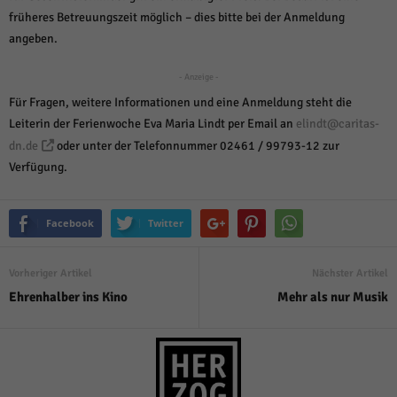
über Websites hinweg verfolgen.
früheres Betreuungszeit möglich – dies bitte bei der Anmeldung
Cookie-Informationen anzeigen
angeben.
Ext
Externe Medien (6)
- Anzeige -
Inhalte von Videoplattformen und Social-Media-Plattformen werden
Für Fragen, weitere Informationen und eine Anmeldung steht die
standardmäßig blockiert. Wenn Cookies von externen Medien akzeptiert
Leiterin der Ferienwoche Eva Maria Lindt per Email an
elindt@caritas-
werden, bedarf der Zugriff auf diese Inhalte keiner manuellen Einwilligung
mehr.
dn.de
oder unter der Telefonnummer 02461 / 99793-12 zur
Cookie-Informationen anzeigen
Verfügung.
Datenschutzerklärung
Impressum
powered by Borlabs Cookie
Facebook
Twitter
Vorheriger Artikel
Nächster Artikel
Ehrenhalber ins Kino
Mehr als nur Musik