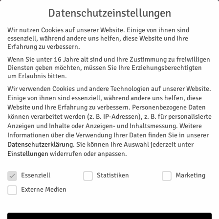
Datenschutzeinstellungen
Wir nutzen Cookies auf unserer Website. Einige von ihnen sind
essenziell, während andere uns helfen, diese Website und Ihre
Erfahrung zu verbessern.
Wenn Sie unter 16 Jahre alt sind und Ihre Zustimmung zu freiwilligen
Start
Nachrichten
Region
Spielen, basteln und entdecken
Diensten geben möchten, müssen Sie Ihre Erziehungsberechtigten
NACHRICHTEN
REGION
RELIGION
MAGAZIN
VEREINE
um Erlaubnis bitten.
Spielen, basteln und entdecken
Wir verwenden Cookies und andere Technologien auf unserer Website.
Einige von ihnen sind essenziell, während andere uns helfen, diese
Website und Ihre Erfahrung zu verbessern.
Personenbezogene Daten
Gemeinsam bieten der Caritasverband Düren-Jülich, die
können verarbeitet werden (z. B. IP-Adressen), z. B. für personalisierte
Pfarrei Hl. Maria Magdalena Aldenhoven/Jülich und der
Anzeigen und Inhalte oder Anzeigen- und Inhaltsmessung.
Weitere
Gemeinde Aldenhoven ein Ferienangebot für Kinder.
Informationen über die Verwendung Ihrer Daten finden Sie in unserer
Datenschutzerklärung
.
Sie können Ihre Auswahl jederzeit unter
Von
HERZOG Redaktion
-
Mai 22, 2026
64
0
Einstellungen
widerrufen oder anpassen.
Datenschutzeinstellungen
Facebook
Twitter
Essenziell
Statistiken
Marketing
Externe Medien