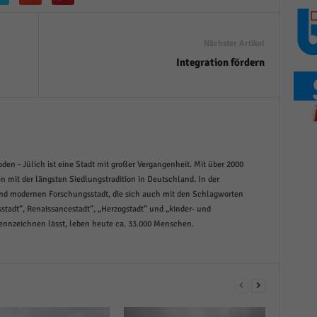
r manuellen Einwilligung mehr.
Cookie-Informationen anzeigen
Nächster Artikel
Datenschutzerklärung
Im
red by Borlabs Cookie
Integration fördern
den - Jülich ist eine Stadt mit großer Vergangenheit. Mit über 2000
en mit der längsten Siedlungstradition in Deutschland. In der
und modernen Forschungsstadt, die sich auch mit den Schlagworten
stadt“, Renaissancestadt“, „Herzogstadt“ und „kinder- und
kennzeichnen lässt, leben heute ca. 33.000 Menschen.