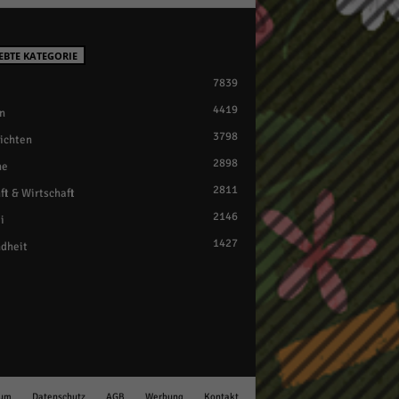
EBTE KATEGORIE
7839
4419
n
3798
ichten
2898
ne
2811
ft & Wirtschaft
2146
i
1427
dheit
sum
Datenschutz
AGB
Werbung
Kontakt