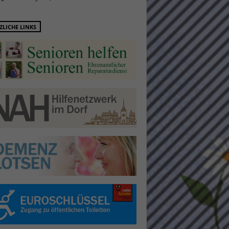
ZLICHE LINKS
Statistiken
hen,
Marketing
rte
Externe Medien
ert.