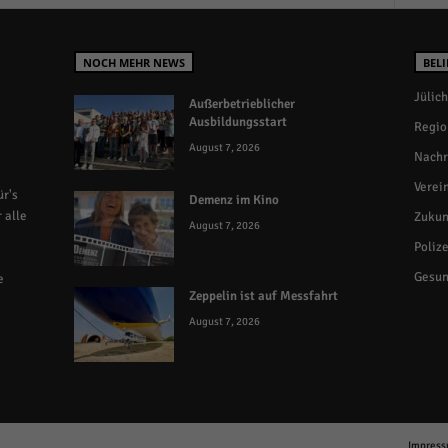
NOCH MEHR NEWS
BELI
Jülich
Außerbetrieblicher
Ausbildungsstart
Regio
August 7, 2026
Nachr
Verei
r's
Demenz im Kino
 alle
Zukun
August 7, 2026
Polize
Gesun
e
Zeppelin ist auf Messfahrt
August 7, 2026
Impres