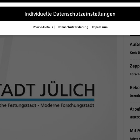
r
Individuelle Datenschutzeinstellungen
Cookie-Details
Datenschutzerklärung
Impressum
Datenschutzeinstellungen
NEU
Auße
Sie unter 16 Jahre alt sind und Ihre Zustimmung zu freiwilligen Diensten 
en, müssen Sie Ihre Erziehungsberechtigten um Erlaubnis bitten.
Kreis 
erwenden Cookies und andere Technologien auf unserer Website. Einige von
essenziell, während andere uns helfen, diese Website und Ihre Erfahrung zu
Zeppe
ssern.
Personenbezogene Daten können verarbeitet werden (z. B. IP-Adresse
Forsch
r personalisierte Anzeigen und Inhalte oder Anzeigen- und Inhaltsmessung.
re Informationen über die Verwendung Ihrer Daten finden Sie in unserer
Reko
schutzerklärung
.
finden Sie eine Übersicht über alle verwendeten Cookies. Sie können Ihre
Doroth
lligung zu ganzen Kategorien geben oder sich weitere Informationen anzei
n und so nur bestimmte Cookies auswählen.
Arbei
le akzeptieren
HERZO
Mit 
eichern und weiter
Britta 