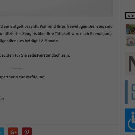
schutzeinstellungen
enziell (1)
NÜT
zielle Cookies ermöglichen grundlegende Funktionen und sind für die einwandfreie
ion der Website erforderlich.
rd ein Entgelt bezahlt. Während Ihres freiwilligen Dienstes sind
qualifiziertes Zeugnis über Ihre Tätigkeit wird nach Beendigung
Cookie-Informationen anzeigen
lligendienstes beträgt 12 Monate.
istiken (1)
sollten für Sie selbstverständlich sein.
stik Cookies erfassen Informationen anonym. Diese Informationen helfen uns zu verste
nsere Besucher unsere Website nutzen.
- Anzeige -
Cookie-Informationen anzeigen
hpartnerin zur Verfügung:
keting (1)
ting-Cookies werden von Drittanbietern oder Publishern verwendet, um personalisie
ng anzuzeigen. Sie tun dies, indem sie Besucher über Websites hinweg verfolgen.
ion
Cookie-Informationen anzeigen
erne Medien (6)
te von Videoplattformen und Social-Media-Plattformen werden standardmäßig blocki
r
Cookies von externen Medien akzeptiert werden, bedarf der Zugriff auf diese Inhalte