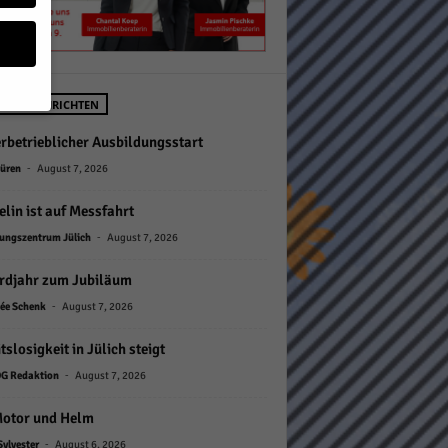
STE NACHRICHTEN
rbetrieblicher Ausbildungsstart
geben
-
Düren
August 7, 2026
 ihnen
lin ist auf Messfahrt
n), z.
-
ungszentrum Jülich
August 7, 2026
rdjahr zum Jubiläum
-
ée Schenk
August 7, 2026
gen
tslosigkeit in Jülich steigt
-
G Redaktion
August 7, 2026
Zurück
Motor und Helm
-
Sylvester
August 6, 2026