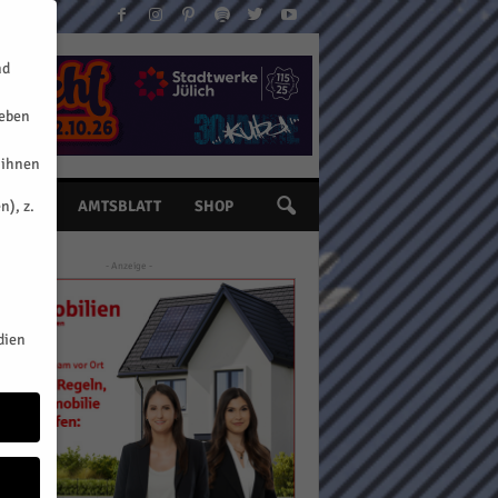
nd
geben
 ihnen
n), z.
INE
AMTSBLATT
SHOP
- Anzeige -
dien