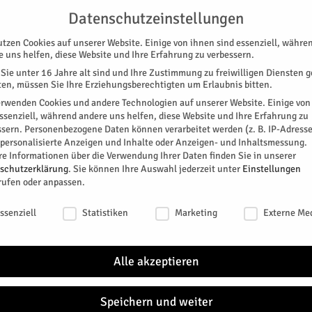
G
UNTERSTÜTZEN
KONTAKT
DATENSCHUTZ
IMPRESSUM
Datenschutzeinstellungen
utzen Cookies auf unserer Website. Einige von ihnen sind essenziell, währe
e uns helfen, diese Website und Ihre Erfahrung zu verbessern.
Sie unter 16 Jahre alt sind und Ihre Zustimmung zu freiwilligen Diensten 
en, müssen Sie Ihre Erziehungsberechtigten um Erlaubnis bitten.
erwenden Cookies und andere Technologien auf unserer Website. Einige von
essenziell, während andere uns helfen, diese Website und Ihre Erfahrung zu
ssern.
Personenbezogene Daten können verarbeitet werden (z. B. IP-Adresse
SPEZIAL
E-PAPER
KINO
GALERIE
TERM
r personalisierte Anzeigen und Inhalte oder Anzeigen- und Inhaltsmessung.
re Informationen über die Verwendung Ihrer Daten finden Sie in unserer
 Bundesfreiwilligendienst
schutzerklärung
.
Sie können Ihre Auswahl jederzeit unter
Einstellungen
rufen oder anpassen.
für Bundesfreiwilligendienst
schutzeinstellungen
ssenziell
Statistiken
Marketing
Externe Me
en Bundesfreiwilligendienst (kurz „BFD“) an. Nach
ben Sie die Möglichkeit, diesen Dienst in einer
Alle akzeptieren
Speichern und weiter