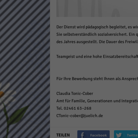
Daten
Ess
Essen
Funkt
Der Dienst wird pädagogisch begleitet, es wi
Sie selbstverständlich sozialversichert. Ein 
des Jahres ausgestellt. Die Dauer des Freiwi
Stat
Teamgeist und eine hohe Einsatzbereitschaft 
Stati
wie u
Für Ihre Bewerbung steht Ihnen als Ansprec
Mar
Claudia Tonic-Cober
Marke
Werbu
Amt für Familie, Generationen und Integrat
Tel. 02461 63–268
CTonic-cober@juelich.de
Ext
Inhal
TEILEN
Facebook
Twitte
Wenn 