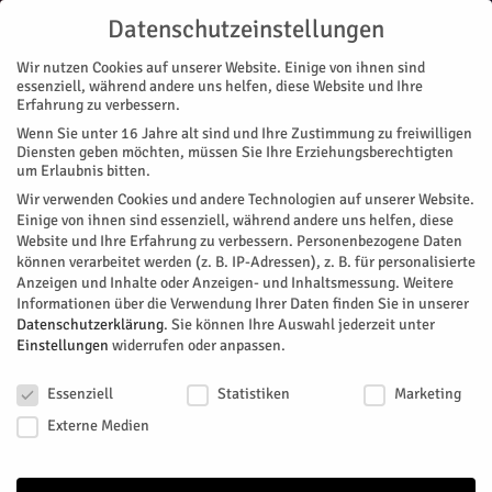
Datenschutzeinstellungen
Wir nutzen Cookies auf unserer Website. Einige von ihnen sind
essenziell, während andere uns helfen, diese Website und Ihre
Erfahrung zu verbessern.
Wenn Sie unter 16 Jahre alt sind und Ihre Zustimmung zu freiwilligen
Start
Nachrichten
Region
30 Touren für Entdeckungsfreudige
Diensten geben möchten, müssen Sie Ihre Erziehungsberechtigten
NACHRICHTEN
REGION
um Erlaubnis bitten.
30 Touren für Entdeckungsfreudige
Wir verwenden Cookies und andere Technologien auf unserer Website.
Einige von ihnen sind essenziell, während andere uns helfen, diese
Website und Ihre Erfahrung zu verbessern.
Personenbezogene Daten
Der indeland Tourismus e.V. hat sein neues Erlebnisprogramm
können verarbeitet werden (z. B. IP-Adressen), z. B. für personalisierte
für 2026 vorgestellt.
Anzeigen und Inhalte oder Anzeigen- und Inhaltsmessung.
Weitere
Informationen über die Verwendung Ihrer Daten finden Sie in unserer
Von
HERZOG Redaktion
-
März 15, 2026
101
0
Datenschutzerklärung
.
Sie können Ihre Auswahl jederzeit unter
Einstellungen
widerrufen oder anpassen.
Facebook
Twitter
Datenschutzeinstellungen
Essenziell
Statistiken
Marketing
Externe Medien
- Anzeige -