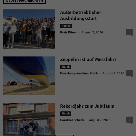
NEUSTE NACHRICHTEN
Außerbetrieblicher
Ausbildungsstart
Region
-
0
Kreis Düren
August 7, 2026
Zeppelin ist auf Messfahrt
Jülich
-
0
Forschungszentrum Jülich
August 7, 2026
Rekordjahr zum Jubiläum
Jülich
-
0
Dorothée Schenk
August 7, 2026