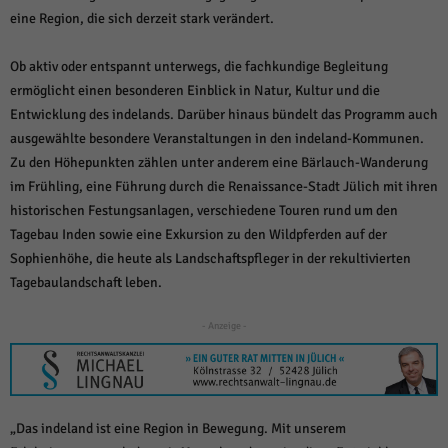
weitere Informationen anzeigen lassen und so nur bestimmte Cookies
eine Region, die sich derzeit stark verändert.
auswählen.
Alle akzeptieren
Speichern und weiter
Ob aktiv oder entspannt unterwegs, die fachkundige Begleitung
ermöglicht einen besonderen Einblick in Natur, Kultur und die
Zurück
Entwicklung des indelands. Darüber hinaus bündelt das Programm auch
Datenschutzeinstellungen
ausgewählte besondere Veranstaltungen in den indeland-Kommunen.
Essenziell (1)
Zu den Höhepunkten zählen unter anderem eine Bärlauch-Wanderung
Essenzielle Cookies ermöglichen grundlegende Funktionen und sind für die
im Frühling, eine Führung durch die Renaissance-Stadt Jülich mit ihren
einwandfreie Funktion der Website erforderlich.
historischen Festungsanlagen, verschiedene Touren rund um den
Cookie-Informationen anzeigen
Tagebau Inden sowie eine Exkursion zu den Wildpferden auf der
Sta
Statistiken (1)
Sophienhöhe, die heute als Landschaftspfleger in der rekultivierten
Tagebaulandschaft leben.
Statistik Cookies erfassen Informationen anonym. Diese Informationen helfen
uns zu verstehen, wie unsere Besucher unsere Website nutzen.
- Anzeige -
Cookie-Informationen anzeigen
Mar
Marketing (1)
Marketing-Cookies werden von Drittanbietern oder Publishern verwendet,
„Das indeland ist eine Region in Bewegung. Mit unserem
um personalisierte Werbung anzuzeigen. Sie tun dies, indem sie Besucher