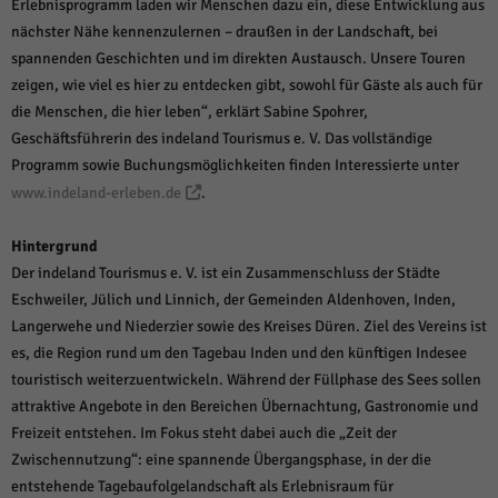
über Websites hinweg verfolgen.
Erlebnisprogramm laden wir Menschen dazu ein, diese Entwicklung aus
nächster Nähe kennenzulernen – draußen in der Landschaft, bei
Cookie-Informationen anzeigen
spannenden Geschichten und im direkten Austausch. Unsere Touren
Ext
Externe Medien (6)
zeigen, wie viel es hier zu entdecken gibt, sowohl für Gäste als auch für
die Menschen, die hier leben“, erklärt Sabine Spohrer,
Inhalte von Videoplattformen und Social-Media-Plattformen werden
standardmäßig blockiert. Wenn Cookies von externen Medien akzeptiert
Geschäftsführerin des indeland Tourismus e. V. Das vollständige
werden, bedarf der Zugriff auf diese Inhalte keiner manuellen Einwilligung
Programm sowie Buchungsmöglichkeiten finden Interessierte unter
mehr.
www.indeland-erleben.de
.
Cookie-Informationen anzeigen
Datenschutzerklärung
Impressum
powered by Borlabs Cookie
Hintergrund
Der indeland Tourismus e. V. ist ein Zusammenschluss der Städte
Eschweiler, Jülich und Linnich, der Gemeinden Aldenhoven, Inden,
Langerwehe und Niederzier sowie des Kreises Düren. Ziel des Vereins ist
es, die Region rund um den Tagebau Inden und den künftigen Indesee
touristisch weiterzuentwickeln. Während der Füllphase des Sees sollen
attraktive Angebote in den Bereichen Übernachtung, Gastronomie und
Freizeit entstehen. Im Fokus steht dabei auch die „Zeit der
Zwischennutzung“: eine spannende Übergangsphase, in der die
entstehende Tagebaufolgelandschaft als Erlebnisraum für