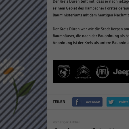
Der Kreis Düren teilt mit, dass er nach jet
Daten
seinem Gebiet des Hambacher Forstes geräum
Ess
Bauministeriums mit dem heutigen Nachmitta
Essen
Funkt
Der Kreis Düren war wie die Stadt Kerpen a
Baumhäuser, die nach der Bauordnung als ba
Anordnung ist der Kreis als untere Bauor
Stat
Stati
wie u
Mar
Marke
Werbu
TEILEN
Facebook
Twitte
Ext
Vorheriger Artikel
Inhal
Wenn 