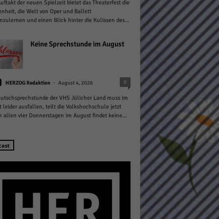
ftakt der neuen Spielzeit bietet das Theaterfest die
nheit, die Welt von Oper und Ballett
zulernen und einen Blick hinter die Kulissen des...
Keine Sprechstunde im August
Statistiken
-
0
HERZOG Redaktion
August 4, 2026
hen,
utschsprechstunde der VHS Jülicher Land muss im
 leider ausfallen, teilt die Volkshochschule jetzt
n allen vier Donnerstagen im August findet keine...
Marketing
cast
rte
Externe Medien
ert.