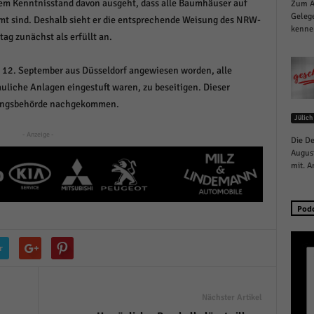
zigem Kenntnisstand davon ausgeht, dass alle Baumhäuser auf
Zum Au
schutzeinstellungen
Gelege
t sind. Deshalb sieht er die entsprechende Weisung des NRW-
enziell (1)
kennen
g zunächst als erfüllt an.
zielle Cookies ermöglichen grundlegende Funktionen und sind für die einwandfreie
ion der Website erforderlich.
m 12. September aus Düsseldorf angewiesen worden, alle
Cookie-Informationen anzeigen
uliche Anlagen eingestuft waren, zu beseitigen. Dieser
dnungsbehörde nachgekommen.
istiken (1)
Jülich
stik Cookies erfassen Informationen anonym. Diese Informationen helfen uns zu verste
- Anzeige -
Die De
nsere Besucher unsere Website nutzen.
August
Cookie-Informationen anzeigen
mit. A
keting (1)
Pod
ting-Cookies werden von Drittanbietern oder Publishern verwendet, um personalisie
ng anzuzeigen. Sie tun dies, indem sie Besucher über Websites hinweg verfolgen.
r
Cookie-Informationen anzeigen
erne Medien (6)
Nächster Artikel
te von Videoplattformen und Social-Media-Plattformen werden standardmäßig blocki
Cookies von externen Medien akzeptiert werden, bedarf der Zugriff auf diese Inhalte