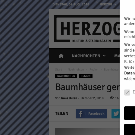
DIENSTAG, 04.AUG.. 2026
HERZOG
WERBUN
H
Wir n
E
ander
R
Wenn 
Z
möcht
O
Wir v
G
sind 
K
verbe
H
NACHRICHTEN
MAGAZIN
u
B. fü
l
Weite
Start
Nachrichten
Region
Baumhäuser geräumt
t
Daten
NACHRICHTEN
REGION
u
wider
Baumhäuser geräu
r
Daten
-
E
&
Von
Kreis Düren
-
Oktober 2, 2018
160
0
S
t
TEILEN
Facebook
Twitte
a
d
t
m