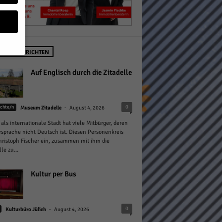
STE NACHRICHTEN
geben
Auf Englisch durch die Zitadelle
 ihnen
-
0
chte/n
Museum Zitadelle
August 4, 2026
n), z.
 als internationale Stadt hat viele Mitbürger, deren
sprache nicht Deutsch ist. Diesen Personenkreis
hristoph Fischer ein, zusammen mit ihm die
le zu...
gen
Kultur per Bus
Zurück
-
0
Kulturbüro Jülich
August 4, 2026