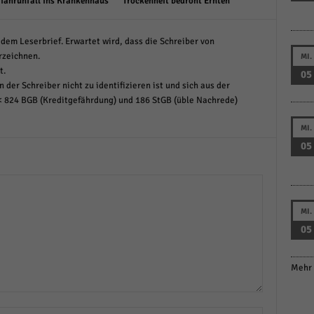
fahrunfall ins Krankenhaus
Trockenheit bedroht Ernten
dem Leserbrief. Erwartet wird, dass die Schreiber von
rzeichnen.
MI.
t.
05
 der Schreiber nicht zu identifizieren ist und sich aus der
< 824 BGB (Kreditgefährdung) und 186 StGB (üble Nachrede)
MI.
05
MI.
05
Mehr 