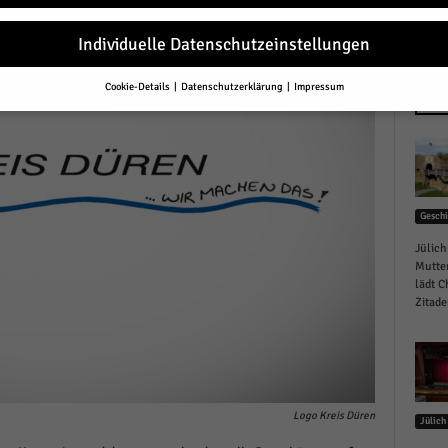
Individuelle Datenschutzeinstellungen
Cookie-Details
Datenschutzerklärung
Impressum
Datenschutzeinstellungen
NEU
Sie unter 16 Jahre alt sind und Ihre Zustimmung zu freiwilligen Diensten 
en, müssen Sie Ihre Erziehungsberechtigten um Erlaubnis bitten.
erwenden Cookies und andere Technologien auf unserer Website. Einige von
essenziell, während andere uns helfen, diese Website und Ihre Erfahrung zu
Geschi
ssern.
Personenbezogene Daten können verarbeitet werden (z. B. IP-Adresse
r personalisierte Anzeigen und Inhalte oder Anzeigen- und Inhaltsmessung.
Jülich
re Informationen über die Verwendung Ihrer Daten finden Sie in unserer
Mutter
schutzerklärung
.
lädt C
finden Sie eine Übersicht über alle verwendeten Cookies. Sie können Ihre
Zitadel
lligung zu ganzen Kategorien geben oder sich weitere Informationen anzei
n und so nur bestimmte Cookies auswählen.
le akzeptieren
Logo Kreis Düren
Jülich
eichern und weiter