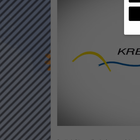
a
g
a
z
i
n
Wenn 
möcht
Wir v
sind 
verbe
B. fü
Weite
Daten
Hier 
Einwi
lasse
Al
Sp