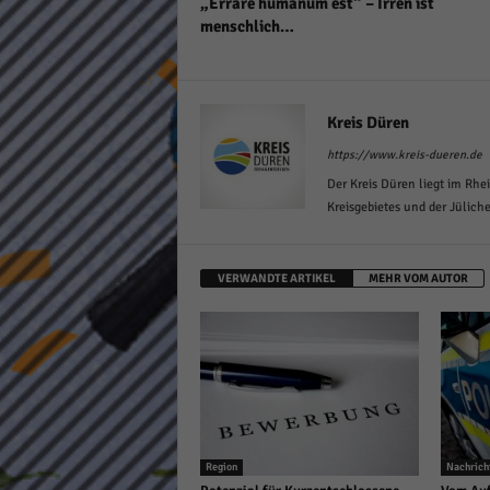
„Errare humanum est“ – Irren ist
keine
menschlich…
powe
Kreis Düren
https://www.kreis-dueren.de
Der Kreis Düren liegt im Rhei
Kreisgebietes und der Jülich
VERWANDTE ARTIKEL
MEHR VOM AUTOR
Region
Nachrich