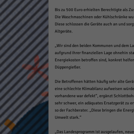
keine
Bis zu 500 Euro erhielten Berechtigte als
Die Waschmaschinen oder Kühlschränke wurd
powe
Diese schlossen die Geräte auch an und sor
Altgeräte.
„Wir sind den beiden Kommunen und dem Lan
aufgrund ihrer finanziellen Lage ohnehin st
Energiekosten betroffen sind, konkret helfen
Düppengießer.
Die Betroffenen hätten häufig sehr alte Ger
eine schlechte Klimabilanz aufweisen würde
vorhandene war defekt“, ergänzt Schlottboh
sehr schwer, ein adäquates Ersatzgerät zu e
so der Fachberater. „Diese bringen die Ener
Umwelt stark.“
„Das Landesprogramm ist ausgelaufen, neu