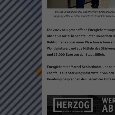
Daten
Ess
Das Kollegium aus der allgemeinen Sozialberatun
Düppengießer vor dem Modell des Kühlschrankes, d
Essen
Funkt
Die 2023 neu geschaffene Energieberatungss
über 150 sozial benachteiligten Menschen d
Stat
Kühlschranks oder einer Waschmaschine erm
Wohlfahrtsverband aus Mitteln des Stärkung
Stati
wie u
und 15.000 Euro von der Stadt Jülich.
Energieberater Marcel Schlottbohm und seine
Mar
ebenfalls aus Stärkungspaktmitteln von den
Beratungsgesprächen den Bedarf der Hilfe
Marke
Werbu
Ext
Inhal
Wenn 