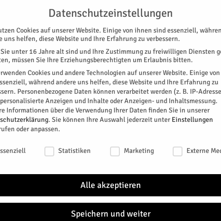
G
UNTERSTÜTZEN
KONTAKT
DATENSCHUTZ
IMPRESSUM
Datenschutzeinstellungen
utzen Cookies auf unserer Website. Einige von ihnen sind essenziell, währe
e uns helfen, diese Website und Ihre Erfahrung zu verbessern.
Sie unter 16 Jahre alt sind und Ihre Zustimmung zu freiwilligen Diensten 
en, müssen Sie Ihre Erziehungsberechtigten um Erlaubnis bitten.
erwenden Cookies und andere Technologien auf unserer Website. Einige von
essenziell, während andere uns helfen, diese Website und Ihre Erfahrung zu
ssern.
Personenbezogene Daten können verarbeitet werden (z. B. IP-Adresse
SPEZIAL
E-PAPER
KINO
GALERIE
TERM
r personalisierte Anzeigen und Inhalte oder Anzeigen- und Inhaltsmessung.
re Informationen über die Verwendung Ihrer Daten finden Sie in unserer
er Ware“
schutzerklärung
.
Sie können Ihre Auswahl jederzeit unter
Einstellungen
rufen oder anpassen.
 „weißer Ware“
schutzeinstellungen
ssenziell
Statistiken
Marketing
Externe Me
reich gegen Energiearmut und für Nachhaltigkeit ein.
Alle akzeptieren
0
Speichern und weiter