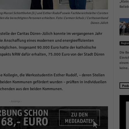
„Klein
schutzeinstellungen
Belieb
enziell (1)
g Marcel Schlottbohm (li.) und Esther Rudolf sowie Fachbereichsleiter Carsten
en die berechtigten Personen erhielten. Foto: Carmen Schulz / Caritasverband
zielle Cookies ermöglichen grundlegende Funktionen und sind für die einwandfreie
Düren-Jülich
ion der Website erforderlich.
Cookie-Informationen anzeigen
telle der Caritas Düren-Jülich konnte im vergangenen Jahr
ie Anschaffung eines modernen und energieeffizienten
istiken (1)
Regio
öglichen. Insgesamt 90.000 Euro hatte der katholische
Die Be
spakts NRW dafür erhalten, 75.000 Euro von der Stadt Düren
stik Cookies erfassen Informationen anonym. Diese Informationen helfen uns zu verste
Einric
nsere Besucher unsere Website nutzen.
einem 
Cookie-Informationen anzeigen
keine..
 Kollegin, die Werksstudentin Esther Rudolf, – deren Stellen
keting (1)
 beiden Kommunen gefördert wurden – prüften in individuellen
Pod
suchenden aus den beiden Kommunen.
ting-Cookies werden von Drittanbietern oder Publishern verwendet, um personalisie
ng anzuzeigen. Sie tun dies, indem sie Besucher über Websites hinweg verfolgen.
- Anzeige -
Cookie-Informationen anzeigen
erne Medien (6)
te von Videoplattformen und Social-Media-Plattformen werden standardmäßig blocki
Cookies von externen Medien akzeptiert werden, bedarf der Zugriff auf diese Inhalte