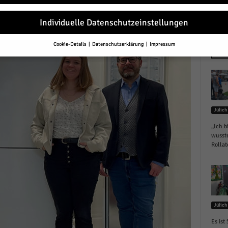
r
Individuelle Datenschutzeinstellungen
Cookie-Details
Datenschutzerklärung
Impressum
Datenschutzeinstellungen
NEU
Sie unter 16 Jahre alt sind und Ihre Zustimmung zu freiwilligen Diensten 
en, müssen Sie Ihre Erziehungsberechtigten um Erlaubnis bitten.
erwenden Cookies und andere Technologien auf unserer Website. Einige von
essenziell, während andere uns helfen, diese Website und Ihre Erfahrung zu
Jülich
ssern.
Personenbezogene Daten können verarbeitet werden (z. B. IP-Adresse
r personalisierte Anzeigen und Inhalte oder Anzeigen- und Inhaltsmessung.
„Ich b
re Informationen über die Verwendung Ihrer Daten finden Sie in unserer
wusste
schutzerklärung
.
Rollat
finden Sie eine Übersicht über alle verwendeten Cookies. Sie können Ihre
lligung zu ganzen Kategorien geben oder sich weitere Informationen anzei
n und so nur bestimmte Cookies auswählen.
le akzeptieren
Jülich
eichern und weiter
Es ist