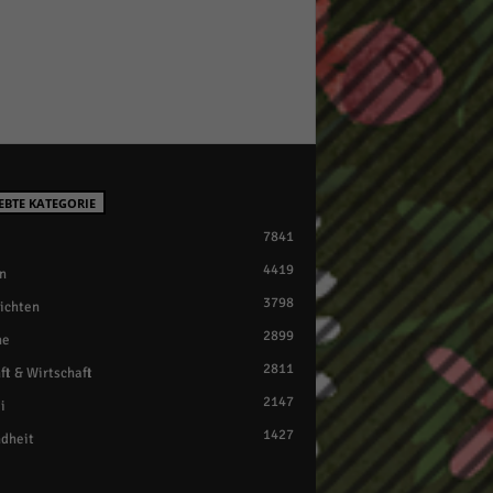
EBTE KATEGORIE
7841
4419
n
3798
ichten
2899
ne
2811
ft & Wirtschaft
2147
i
1427
dheit