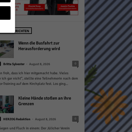
STE NACHRICHTEN
geben
Wenn die Busfahrt zur
Herausforderung wird
 ihnen
-
0
Britta Sylvester
August 8, 2026
n), z.
in froh, dass ich hier mitgemacht habe. Vieles
 ich gar nicht“, stellte eine Teilnehmerin nach dem
or-Training auf dem Kirchplatz fest. Los ging...
gen
Kleine Hände stoßen an ihre
Grenzen
Zurück
-
0
HERZOG Redaktion
August 8, 2026
 Segen und Fluch in einem: Der Jülicher Verein