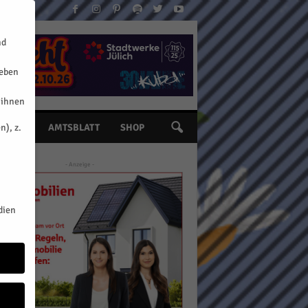
nd
geben
 ihnen
n), z.
INE
AMTSBLATT
SHOP
- Anzeige -
dien