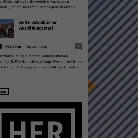
e Hände“ erfreut sich weiterhin wachsender
theit. „Ich bin sehr froh über die gleichbleibend...
Außerbetrieblicher
Ausbildungsstart
Statistiken
-
0
n
Kreis Düren
August 7, 2026
rufsausbildung in einer außerbetrieblichen
hen,
htung (BaE) richtet sich an junge Erwachsene bis zu
Alter von 35 Jahren, die aus vielfältigen Gründen
.
Marketing
cast
rte
Externe Medien
ert.