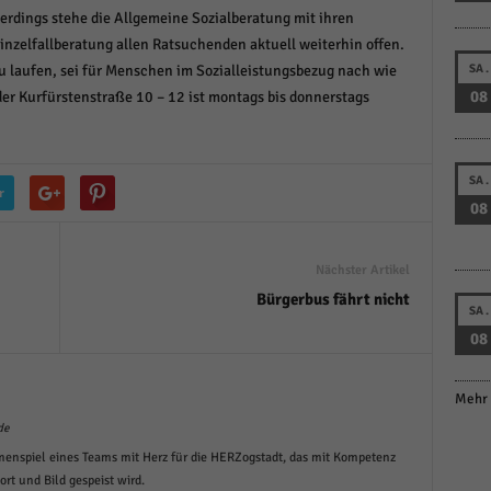
erdings stehe die Allgemeine Sozialberatung mit ihren
nzelfallberatung allen Ratsuchenden aktuell weiterhin offen.
SA.
zu laufen, sei für Menschen im Sozialleistungsbezug nach wie
08
 der Kurfürstenstraße 10 – 12 ist montags bis donnerstags
SA.
r
08
Nächster Artikel
Bürgerbus fährt nicht
SA.
08
Mehr 
de
menspiel eines Teams mit Herz für die HERZogstadt, das mit Kompetenz
t und Bild gespeist wird.