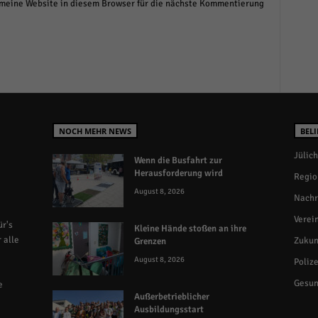
eine Website in diesem Browser für die nächste Kommentierung
NOCH MEHR NEWS
BELI
Jülich
Wenn die Busfahrt zur
Herausforderung wird
Regio
August 8, 2026
Nachr
Verei
r's
Kleine Hände stoßen an ihre
 alle
Zukun
Grenzen
August 8, 2026
Polize
Gesun
e
Außerbetrieblicher
Ausbildungsstart