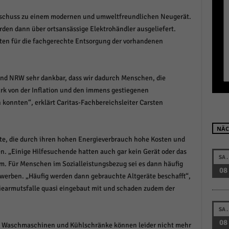
r manuellen Einwilligung mehr.
 Zuschuss zu einem modernen und umweltfreundlichen Neugerät.
Cookie-Informationen anzeigen
en dann über ortsansässige Elektrohändler ausgeliefert.
Datenschutzerklärung
Im
red by Borlabs Cookie
gten für die fachgerechte Entsorgung der vorhandenen
d NRW sehr dankbar, dass wir dadurch Menschen, die
ark von der Inflation und den immens gestiegenen
 konnten“, erklärt Caritas-Fachbereichsleiter Carsten
NÄC
äte, die durch ihren hohen Energieverbrauch hohe Kosten und
n. „Einige Hilfesuchende hatten auch gar kein Gerät oder das
SA.
m. Für Menschen im Sozialleistungsbezug sei es dann häufig
08
rwerben. „Häufig werden dann gebrauchte Altgeräte beschafft“,
giearmutsfalle quasi eingebaut mit und schaden zudem der
SA.
08
e Waschmaschinen und Kühlschränke können leider nicht mehr